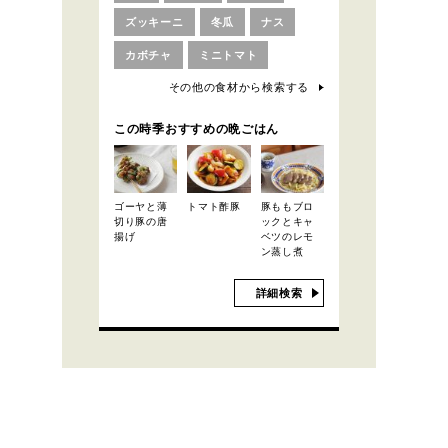
ズッキーニ
冬瓜
ナス
カボチャ
ミニトマト
その他の食材から検索する
この時季おすすめの晩ごはん
ゴーヤと薄
トマト酢豚
豚ももブロ
切り豚の唐
ックとキャ
揚げ
ベツのレモ
ン蒸し煮
詳細検索