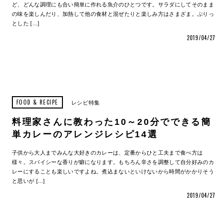
ど、どんな調理にも合い簡単に作れる魚介のひとつです。サラダにしてそのまま
の味を楽しんだり、加熱して他の食材と混ぜたりと楽しみ方はさまざま。ぷりっ
とした […]
2019/04/27
FOOD & RECIPE
レシピ特集
料理家さんに教わった10～20分でできる簡
単カレーのアレンジレシピ14選
子供から大人までみんな大好きのカレーは、定番からひと工夫まで食べ方は
様々。スパイシーな香りが癖になります。もちろん辛さを調整して自分好みのカ
レーにすることも楽しいですよね。煮込まないといけないから時間がかかりそう
と思いが […]
2019/04/27