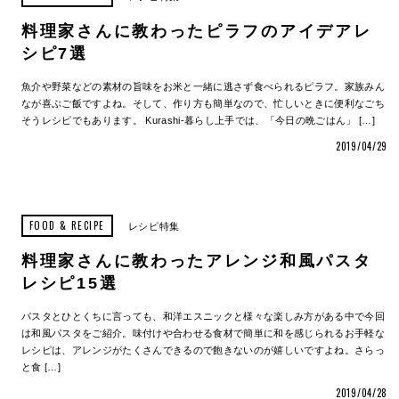
料理家さんに教わったピラフのアイデアレ
シピ7選
魚介や野菜などの素材の旨味をお米と一緒に逃さず食べられるピラフ。家族みん
なが喜ぶご飯ですよね。そして、作り方も簡単なので、忙しいときに便利なごち
そうレシピでもあります。 Kurashi-暮らし上手では、「今日の晩ごはん」 […]
2019/04/29
FOOD & RECIPE
レシピ特集
料理家さんに教わったアレンジ和風パスタ
レシピ15選
パスタとひとくちに言っても、和洋エスニックと様々な楽しみ方がある中で今回
は和風パスタをご紹介。味付けや合わせる食材で簡単に和を感じられるお手軽な
レシピは、アレンジがたくさんできるので飽きないのが嬉しいですよね。さらっ
と食 […]
2019/04/28