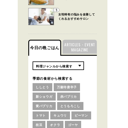
5
女性特有の悩みを改善して
くれるおすすめサロン
ARTICLES・EVENT
今日の晩ごはん
MAGAZINE
季節の食材から検索する
ししとう
万願寺唐辛子
新ショウガ
赤パプリカ
黄パプリカ
とうもろこし
トマト
キュウリ
ピーマン
枝豆
オクラ
ゴーヤ