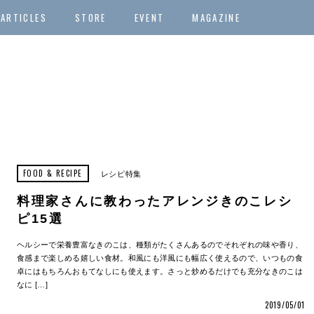
ARTICLES
STORE
EVENT
MAGAZINE
FOOD & RECIPE
レシピ特集
料理家さんに教わったアレンジきのこレシ
ピ15選
ヘルシーで栄養豊富なきのこは、種類がたくさんあるのでそれぞれの味や香り、
食感まで楽しめる嬉しい食材。和風にも洋風にも幅広く使えるので、いつもの食
卓にはもちろんおもてなしにも使えます。さっと炒めるだけでも充分なきのこは
なに […]
2019/05/01