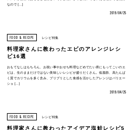
なので […]
2019/04/25
FOOD & RECIPE
レシピ特集
料理家さんに教わったエビのアレンジレシ
ピ16選
おもてなしはもちろん、お祝い事やおせち料理などめでたい席にもってこいのエ
ビは、生のままだけではない美味しいレシピが盛りだくさん。低脂肪、高たんぱ
く質でカリウムを多く含み、プリプリとした食感を活かしたアレンジはバリエー
ショ […]
2019/04/25
FOOD & RECIPE
レシピ特集
料理家さんに教わったアイデア塩鮭レシピ5