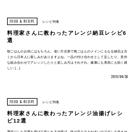
FOOD & RECIPE
レシピ特集
料理家さんに教わったアレンジ納豆レシピ6
選
朝ごはんのお供にはもちろん、使い方次第で晩ごはんのメインにもなる納豆は古
くから日本人に親しみがありますよね。一品の付け合わせとして足したり、意外
な組み合わせでアレンジしたりと楽しみ方はそれぞれ。健康にも美容にも効く嬉
しい […]
2019/04/30
FOOD & RECIPE
レシピ特集
料理家さんに教わったアレンジ油揚げレシ
ピ12選
薄切りした豆腐を揚げて作られる油揚げ。味が染み込みやすいのでダシを含ませ