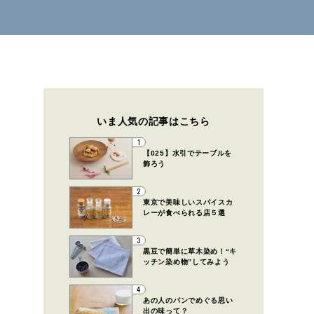
いま人気の記事はこちら
1
【025】水引でテーブルを
飾ろう
2
東京で美味しいスパイスカ
レーが食べられる店５選
3
黒豆で簡単に草木染め！“キ
ッチン染め物”してみよう
4
あの人のパンでめぐる思い
出の味って？