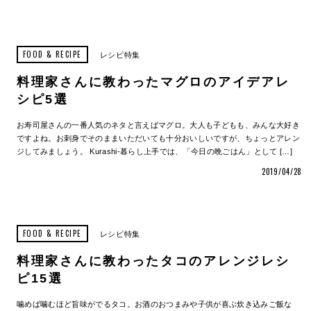
FOOD & RECIPE
レシピ特集
料理家さんに教わったマグロのアイデアレ
シピ5選
お寿司屋さんの一番人気のネタと言えばマグロ。大人も子どもも、みんな大好き
ですよね。お刺身でそのままいただいても十分おいしいですが、ちょっとアレン
ジしてみましょう。 Kurashi-暮らし上手では、「今日の晩ごはん」として […]
2019/04/28
FOOD & RECIPE
レシピ特集
料理家さんに教わったタコのアレンジレシ
ピ15選
噛めば噛むほど旨味がでるタコ。お酒のおつまみや子供が喜ぶ炊き込みご飯な