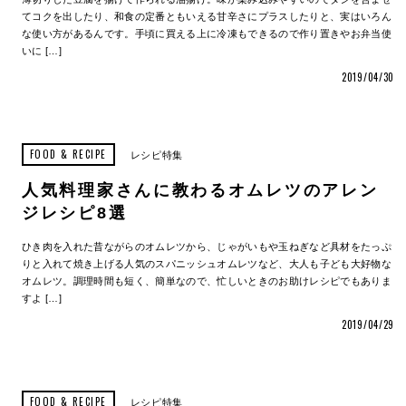
てコクを出したり、和食の定番ともいえる甘辛さにプラスしたりと、実はいろん
な使い方があるんです。手頃に買える上に冷凍もできるので作り置きやお弁当使
いに […]
2019/04/30
FOOD & RECIPE
レシピ特集
人気料理家さんに教わるオムレツのアレン
ジレシピ8選
ひき肉を入れた昔ながらのオムレツから、じゃがいもや玉ねぎなど具材をたっぷ
りと入れて焼き上げる人気のスパニッシュオムレツなど、大人も子ども大好物な
オムレツ。調理時間も短く、簡単なので、忙しいときのお助けレシピでもありま
すよ […]
2019/04/29
FOOD & RECIPE
レシピ特集