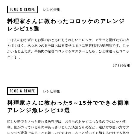
FOOD & RECIPE
レシピ特集
料理家さんに教わったコロッケのアレンジ
レシピ15選
ごはんのおかずにもお酒のおともにもうれしいコロッケ。カラッと揚げたての衣
とほくほく、あつあつの具をほおばる幸せはまさに家庭料理の醍醐味です。じゃ
がいもと玉ねぎ、牛挽肉の定番コロッケをマスターしたら、ひと味違ったコロッ
ケに […]
2019/04/26
FOOD & RECIPE
レシピ特集
料理家さんに教わった5～15分でできる簡単
アレンジ魚レシピ12選
忙しい時でもさっと作れる魚料理は、お弁当のおかずにもなるのでなにかと便
利。脂がのっているものやあっさりとした淡泊なものなど、選び方や使い方でア
レンジが豊富であることも嬉しいですよね。さっと焼いても和えるだけでも充分