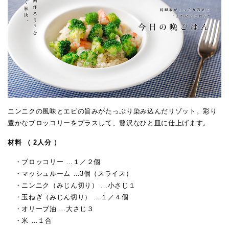
ニンニクの風味とエビの旨みがたっぷり染み込んだリゾット。彩り
豊かなブロッコリーをプラスして、贅沢なひと皿に仕上げます。
材料 （ 2人分 ）
・ブロッコリー …１／２個
・マッシュルーム …3個（スライス）
・ニンニク（みじん切り） …小さじ１
・玉ねぎ（みじん切り） …１／４個
・オリーブ油 …大さじ３
・米 …１合