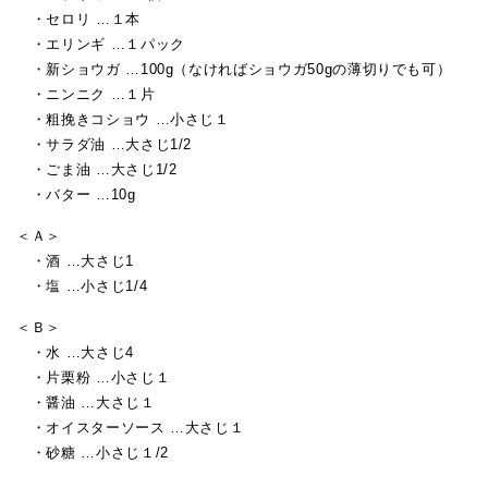
・セロリ …１本
・エリンギ …１パック
・新ショウガ …100g（なければショウガ50gの薄切りでも可）
・ニンニク …１片
・粗挽きコショウ …小さじ１
・サラダ油 …大さじ1/2
・ごま油 …大さじ1/2
・バター …10g
＜Ａ＞
・酒 …大さじ1
・塩 …小さじ1/4
＜Ｂ＞
・水 …大さじ4
・片栗粉 …小さじ１
・醤油 …大さじ１
・オイスターソース …大さじ１
・砂糖 …小さじ１/2