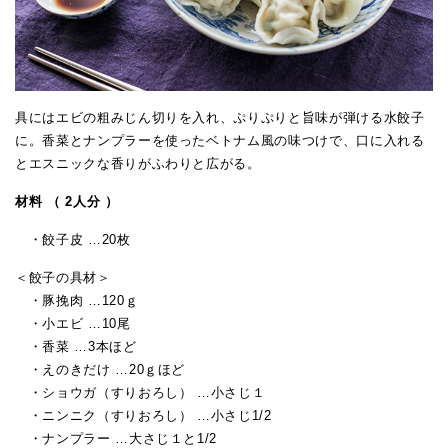
具にはエビの粗みじん切りを入れ、ぷりぷりと旨味が弾ける水餃子
に。香菜とナンプラーを使ったベトナム風の味つけで、口に入れる
とエスニックな香りがふわりと広がる。
材料 （ 2人分 ）
・餃子皮 …20枚
＜餃子の具材＞
・豚挽肉 …120ｇ
・小エビ …10尾
・香菜 …3本ほど
・えのきだけ …20ｇほど
・ショウガ（すりおろし） …小さじ１
・ニンニク（すりおろし） …小さじ1/2
・ナンプラー …大さじ１と1/2