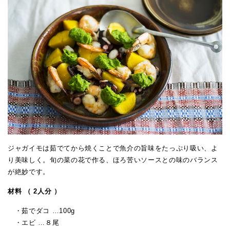
ジャガイモは茹でてから焼くことで魚介の旨味をたっぷり吸い、よ
り美味しく。旬の菜の花で作る、ほろ苦いソースとの味のバランス
が絶妙です。
材料 （ 2人分 ）
・茹でダコ …100g
・エビ …８尾