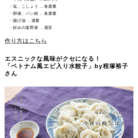
・塩、こしょう …各適量
・卵液、パン粉 …各適量
・揚げ油 …適量
・好みの葉野菜 …適宜
作り方はこちら
エスニックな風味がクセになる！
「ベトナム風エビ入り水餃子」by程塚裕子
さん