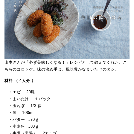
山本さんが「必ず美味しくなる！」レシピとして教えてくれた、こ
ちらのコロッケ。味の決め手は、風味豊かなまいたけのダシ。
材料 （ 4人分 ）
・エビ …20尾
・まいたけ …１パック
・玉ねぎ …1/3.個
・酒 …100ml
・バター …70ｇ
・小麦粉 …80ｇ
・牛乳（常温） …2カップ