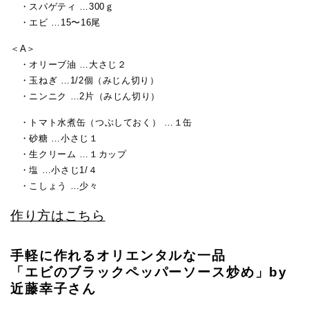
・スパゲティ …300ｇ
・エビ …15〜16尾
＜A＞
・オリーブ油 …大さじ２
・玉ねぎ …1/2個（みじん切り）
・ニンニク …2片（みじん切り）
・トマト水煮缶（つぶしておく） …１缶
・砂糖 …小さじ１
・生クリーム …１カップ
・塩 …小さじ1/４
・こしょう …少々
作り方はこちら
手軽に作れるオリエンタルな一品
「エビのブラックペッパーソース炒め」by
近藤幸子さん