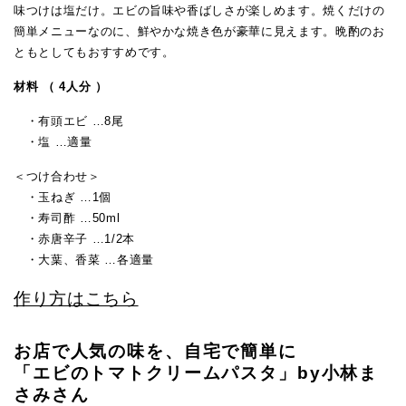
味つけは塩だけ。エビの旨味や香ばしさが楽しめます。焼くだけの
簡単メニューなのに、鮮やかな焼き色が豪華に見えます。晩酌のお
ともとしてもおすすめです。
材料 （ 4人分 ）
・有頭エビ …8尾
・塩 …適量
＜つけ合わせ＞
・玉ねぎ …1個
・寿司酢 …50ml
・赤唐辛子 …1/2本
・大葉、香菜 …各適量
作り方はこちら
お店で人気の味を、自宅で簡単に
「エビのトマトクリームパスタ」by小林ま
さみさん