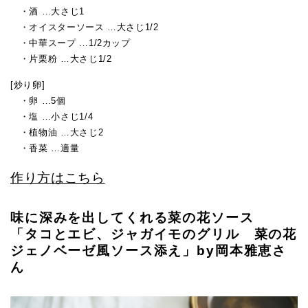
・酒 …大さじ1
・オイスターソース …大さじ1/2
・中華スープ …1/2カップ
・片栗粉 …大さじ1/2
[炒り卵]
・卵 …5個
・塩 …小さじ1/4
・植物油 …大さじ2
・香菜 …適量
作り方はこちら
味に深みを出してくれる菜の花ソース
「タコとエビ、ジャガイモのグリル 菜の花
ジェノベーゼ風ソース添え」by岡本雅恵さ
ん