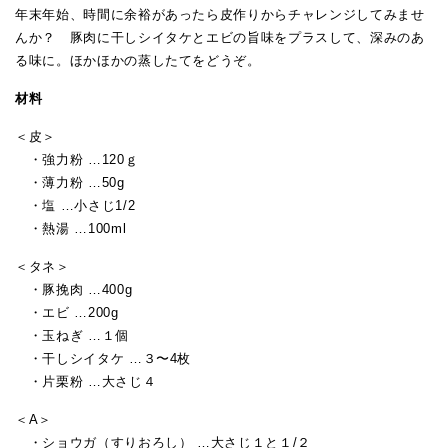
年末年始、時間に余裕があったら皮作りからチャレンジしてみませ
んか？ 豚肉に干しシイタケとエビの旨味をプラスして、深みのあ
る味に。ほかほかの蒸したてをどうぞ。
材料
＜皮＞
・強力粉 …120ｇ
・薄力粉 …50g
・塩 …小さじ1/2
・熱湯 …100ml
＜タネ＞
・豚挽肉 …400g
・エビ …200g
・玉ねぎ …１個
・干しシイタケ …３〜4枚
・片栗粉 …大さじ４
＜A＞
・ショウガ（すりおろし） …大さじ１と１/２