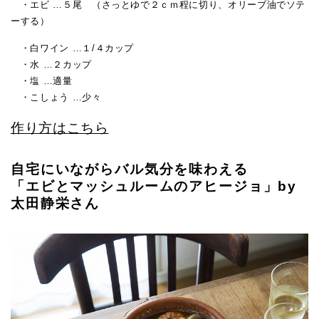
・エビ …５尾 （さっとゆで２ｃｍ程に切り、オリーブ油でソテ
ーする）
・白ワイン …１/４カップ
・水 …２カップ
・塩 …適量
・こしょう …少々
作り方はこちら
自宅にいながらバル気分を味わえる
「エビとマッシュルームのアヒージョ」by
太田静栄さん