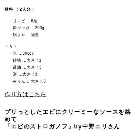
材料 （ 2人分 ）
・甘エビ …6尾
・新ジャガ …200g
・絹さや …適量
＜Ａ＞
・水 …300cc
・砂糖 …大さじ1
・醤油 …大さじ3
・酒 …大さじ3
・みりん …大さじ3
作り方はこちら
プリっとしたエビにクリーミーなソースを絡
めて
「エビのストロガノフ」by中野エリさん