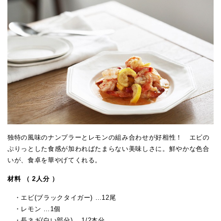
独特の風味のナンプラーとレモンの組み合わせが好相性！ エビの
ぷりっとした食感が加わればたまらない美味しさに。鮮やかな色合
いが、食卓を華やげてくれる。
材料 （ 2人分 ）
・エビ(ブラックタイガー) …12尾
・レモン …1個
・長ネギ(白い部分) …1/2本分