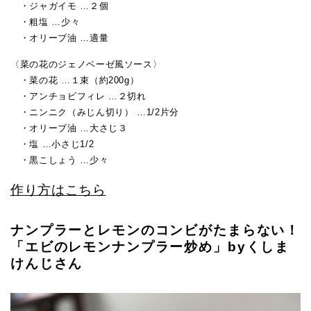
・ジャガイモ …２個
・粗塩 …少々
・オリーブ油 …適量
〈菜の花のジェノベーゼ風ソース〉
・菜の花 …１束（約200g）
・アンチョビフィレ …２切れ
・ニンニク（みじん切り） …1/2片分
・オリーブ油 …大さじ３
・塩 …小さじ1/2
・黒こしょう …少々
作り方はこちら
ナンプラーとレモンのコンビがたまらない！
「エビのレモンナンプラー炒め」byくしま
けんじさん