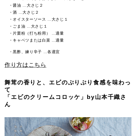
・醤油 …大さじ２
・酒 …大さじ２
・オイスターソース …大さじ１
・ごま油 …大さじ１
・片栗粉（打ち粉用） …適量
・キャベツまたは白菜 …適量
・黒酢、練り辛子 …各適宜
作り方はこちら
舞茸の香りと、エビのぷりぷり食感を味わっ
て
「エビのクリームコロッケ」by山本千織さ
ん