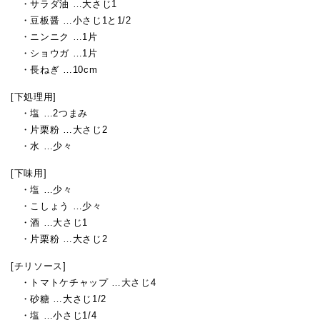
・サラダ油 …大さじ1
・豆板醤 …小さじ1と1/2
・ニンニク …1片
・ショウガ …1片
・長ねぎ …10cm
[下処理用]
・塩 …2つまみ
・片栗粉 …大さじ2
・水 …少々
[下味用]
・塩 …少々
・こしょう …少々
・酒 …大さじ1
・片栗粉 …大さじ2
[チリソース]
・トマトケチャップ …大さじ4
・砂糖 …大さじ1/2
・塩 …小さじ1/4