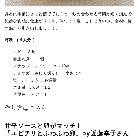
具材は事前にさっと茹でておくと、炒め合わせる時間が短く済んで
絶妙な食感に仕上がります。味付けは塩、こしょうのみ。食材の持
つ魅力を引き出しましょう。
材料 （ 4人分 ）
・エビ …８尾
・新玉ねぎ …１個
・スナップエンドウ …８～10本
・ショウガ（みじん切り） …小さじ１
・塩、こしょう …各適量
・ごま油 …大さじ1/2
・片栗粉 …小さじ1
作り方はこちら
甘辛ソースと卵がマッチ！
「エビチリとふわふわ卵」by近藤幸子さん