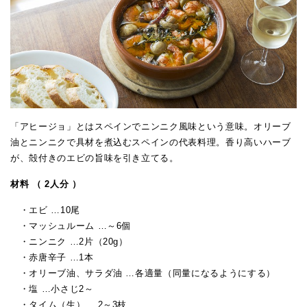
「アヒージョ」とはスペインでニンニク風味という意味。オリーブ
油とニンニクで具材を煮込むスペインの代表料理。香り高いハーブ
が、殻付きのエビの旨味を引き立てる。
材料 （ 2人分 ）
・エビ …10尾
・マッシュルーム …～6個
・ニンニク …2片（20g）
・赤唐辛子 …1本
・オリーブ油、サラダ油 …各適量（同量になるようにする）
・塩 …小さじ2～
・タイム（生） …2～3枝