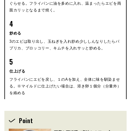
ぐらせる。フライパンに油を多めに入れ、温まったらエビを両
面カリッとなるまで焼く。
4
炒める
3のエビは取り出し、玉ねぎを入れ炒め少ししんなりしたらパ
プリカ、ブロッコリー、キムチを入れサッと炒める。
5
仕上げる
フライパンにエビを戻し、１のAを加え、全体に味を馴染ませ
る。※マイルドに仕上げたい場合は、溶き卵１個分（分量外）
を絡める
Point