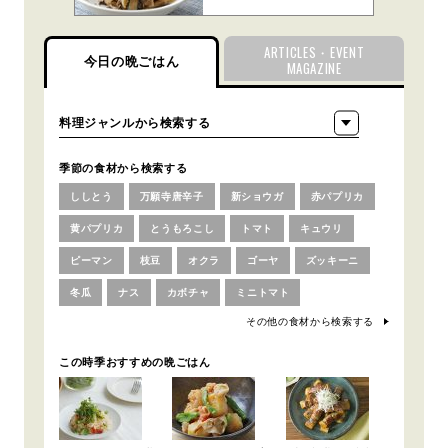
ARTICLES・EVENT
今日の晩ごはん
MAGAZINE
季節の食材から検索する
ししとう
万願寺唐辛子
新ショウガ
赤パプリカ
黄パプリカ
とうもろこし
トマト
キュウリ
ピーマン
枝豆
オクラ
ゴーヤ
ズッキーニ
冬瓜
ナス
カボチャ
ミニトマト
その他の食材から検索する
この時季おすすめの晩ごはん