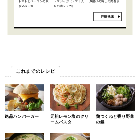
トマトとベーコンの炊
トマジャガ（トマト入
厚揚げの梅しそ肉巻き
き込みご飯
りの肉ジャガ）
詳細検索
これまでのレシピ
絶品ハンバーガー
元祖レモン塩のクリ
鶏つくねと香り野菜
ームパスタ
の鍋