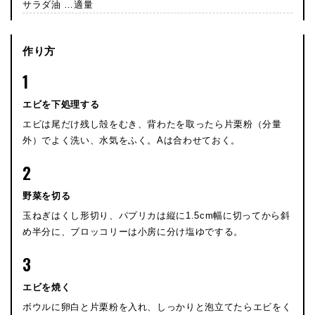
サラダ油 …適量
作り方
1
エビを下処理する
エビは尾だけ残し殻をむき、背わたを取ったら片栗粉（分量
外）でよく洗い、水気をふく。Aは合わせておく。
2
野菜を切る
玉ねぎはくし形切り、パプリカは縦に1.5cm幅に切ってから斜
め半分に、ブロッコリーは小房に分け塩ゆでする。
3
エビを焼く
ボウルに卵白と片栗粉を入れ、しっかりと泡立てたらエビをく