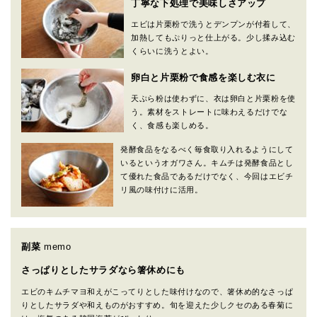
丁寧な下処理で美味しさアップ
エビは片栗粉で洗うとデンプンが付着して、
加熱してもぷりっと仕上がる。少し揉み込む
くらいに洗うとよい。
卵白と片栗粉で食感を楽しむ衣に
天ぷら粉は使わずに、衣は卵白と片栗粉を使
う。素材をストレートに味わえるだけでな
く、食感も楽しめる。
発酵食品をなるべく毎食取り入れるようにして
いるというオガワさん。キムチは発酵食品とし
て優れた食品であるだけでなく、今回はエビチ
リ風の味付けに活用。
副菜
memo
さっぱりとしたサラダなら箸休めにも
エビのキムチマヨ和えがこってりとした味付けなので、箸休め的なさっぱ
りとしたサラダや和えものがおすすめ。旬を迎えた少しクセのある春菊に