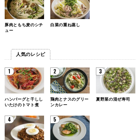
豚肉ともち麦のシチ
白菜の重ね蒸し
ュー
人気のレシピ
1
2
3
ハンバーグと干しし
鶏肉とナスのグリー
夏野菜の混ぜ寿司
いたけのトマト煮
ンカレー
4
5