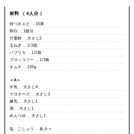
材料 （ 4人分 ）
殻つきエビ …16尾
卵白 …1個分
片栗粉 …大さじ2
玉ねぎ …1/2個
パプリカ …1/2個
ブロッコリー …1/3株
キムチ …100g
＜A＞
牛乳 …大さじ4
マヨネーズ …大さじ3
練乳 …大さじ1
酒 …大さじ1
めんつゆ …大さじ1
塩、こしょう …各少々