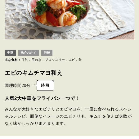
中華
魚介おかず
時短
主な食材 :
牛乳
玉ねぎ
ブロッコリー
エビ
卵
エビのキムチマヨ和え
調理時間
20分
人気2大中華をフライパン一つで！
みんなが大好きなエビチリとエビマヨを、一度に食べられるスペシ
ャルレシピ。面倒なイメージのエビチリも、キムチを使えば失敗が
なく味がしっかりまとまります。