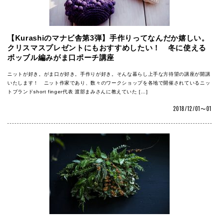
【Kurashiのマナビ舎第3弾】手作りってなんだか嬉しい。
クリスマスプレゼントにもおすすめしたい！ 冬に使える
ボッブル編みがま口ポーチ講座
ニットが好き。がま口が好き。手作りが好き。そんな暮らし上手な方待望の講座が開講
いたします！ ニット作家であり、数々のワークショップを各地で開催されているニッ
トブランドshort finger代表 渡部まみさんに教えていた […]
2018/12/01〜01