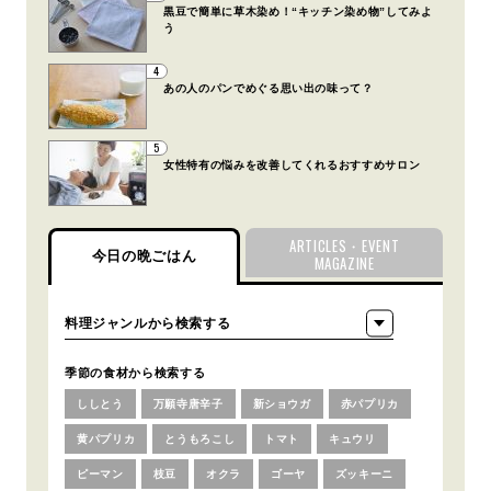
黒豆で簡単に草木染め！“キッチン染め物”してみよ
う
4
あの人のパンでめぐる思い出の味って？
5
女性特有の悩みを改善してくれるおすすめサロン
ARTICLES・EVENT
今日の晩ごはん
MAGAZINE
季節の食材から検索する
ししとう
万願寺唐辛子
新ショウガ
赤パプリカ
黄パプリカ
とうもろこし
トマト
キュウリ
ピーマン
枝豆
オクラ
ゴーヤ
ズッキーニ