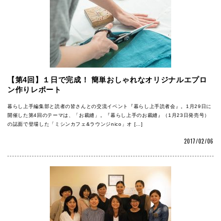
【第4回】１日で完成！ 簡単おしゃれなオリジナルエプロ
ン作りレポート
暮らし上手編集部と読者の皆さんとの交流イベント『暮らし上手読者会』。1月29日に
開催した第4回のテーマは、「お裁縫」。『暮らし上手のお裁縫』（1月23日発売号）
の誌面で登場した「ミシンカフェ&ラウンジnico」オ […]
2017/02/06