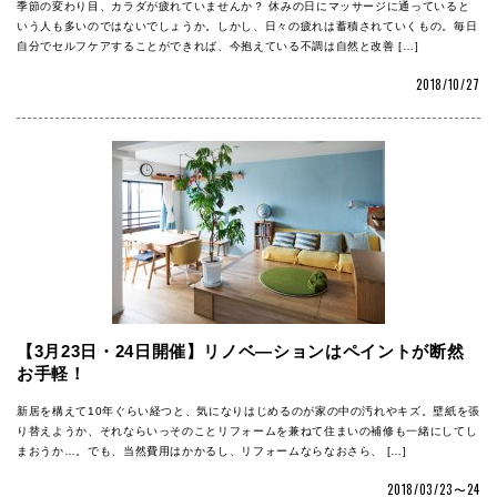
季節の変わり目、カラダが疲れていませんか？ 休みの日にマッサージに通っていると
いう人も多いのではないでしょうか。しかし、日々の疲れは蓄積されていくもの。毎日
自分でセルフケアすることができれば、今抱えている不調は自然と改善 […]
2018/10/27
【3月23日・24日開催】リノベ―ションはペイントが断然
お手軽！
新居を構えて10年ぐらい経つと、気になりはじめるのが家の中の汚れやキズ。壁紙を張
り替えようか、それならいっそのことリフォームを兼ねて住まいの補修も一緒にしてし
まおうか…。でも、当然費用はかかるし、リフォームならなおさら、 […]
2018/03/23〜24