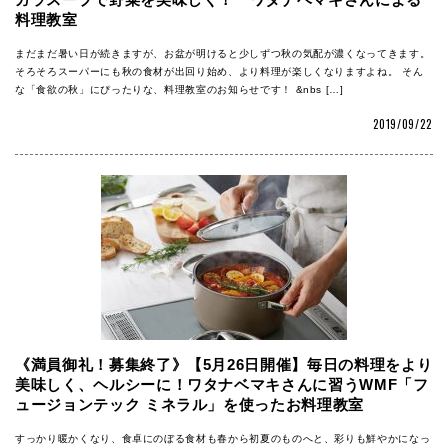
ガラスープで野菜を美味しく！ ワタナベマキさんによる
料理教室
まだまだ暑い日が続きますが、お盆が明けると少しずつ秋の気配が濃くなってきます。
そろそろスーパーにも秋の食材が出回り始め、より料理が楽しくなりますよね。 そん
な「食欲の秋」にぴったりな、料理教室のお知らせです！ &nbs […]
2019/09/22
《満員御礼！募集終了》【5月26日開催】毎日の料理をより
美味しく、ヘルシーに！ワタナベマキさんに習うWMF「フ
ュージョンテック ミネラル」を使ったお料理教室
すっかり暖かくなり、食卓にのぼる食材も春から初夏のものへと、彩りも鮮やかになっ