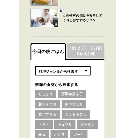
5
女性特有の悩みを改善して
くれるおすすめサロン
ARTICLES・EVENT
今日の晩ごはん
MAGAZINE
季節の食材から検索する
ししとう
万願寺唐辛子
新ショウガ
赤パプリカ
黄パプリカ
とうもろこし
トマト
キュウリ
ピーマン
枝豆
オクラ
ゴーヤ