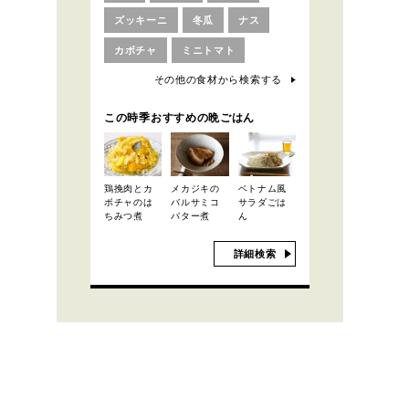
ズッキーニ
冬瓜
ナス
カボチャ
ミニトマト
その他の食材から検索する
この時季おすすめの晩ごはん
鶏挽肉とカ
メカジキの
ベトナム風
ボチャのは
バルサミコ
サラダごは
ちみつ煮
バター煮
ん
詳細検索