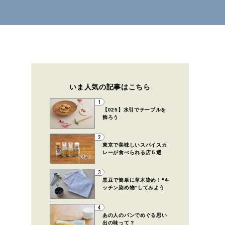
いま人気の記事はこちら
1
【025】水引でテーブルを
飾ろう
2
東京で美味しいスパイスカ
レーが食べられる店５選
3
黒豆で簡単に草木染め！“キ
ッチン染め物”してみよう
4
あの人のパンでめぐる思い
出の味って？