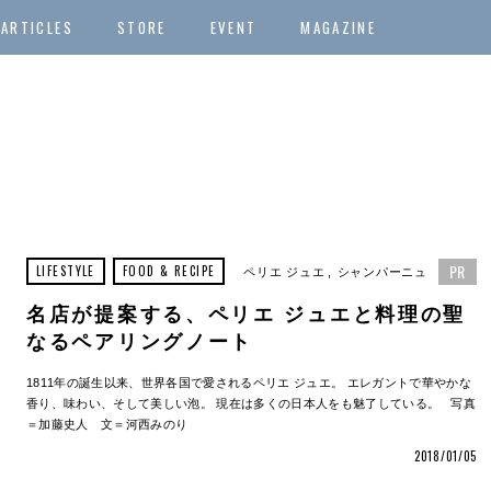
ARTICLES
STORE
EVENT
MAGAZINE
PR
LIFESTYLE
FOOD & RECIPE
ペリエ ジュエ
シャンパーニュ
名店が提案する、ペリエ ジュエと料理の聖
なるペアリングノート
1811年の誕生以来、世界各国で愛されるペリエ ジュエ。 エレガントで華やかな
香り、味わい、そして美しい泡。 現在は多くの日本人をも魅了している。 写真
＝加藤史人 文＝河西みのり
2018/01/05