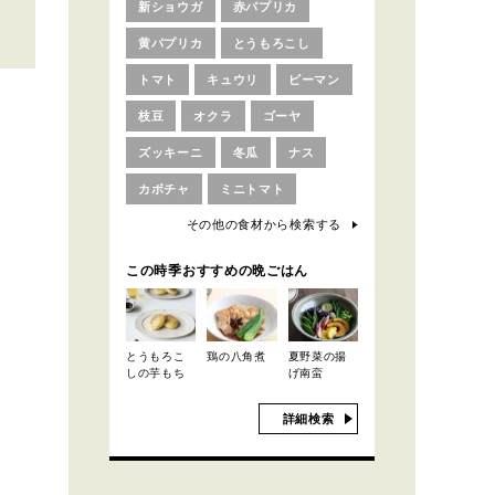
新ショウガ
赤パプリカ
黄パプリカ
とうもろこし
トマト
キュウリ
ピーマン
枝豆
オクラ
ゴーヤ
ズッキーニ
冬瓜
ナス
カボチャ
ミニトマト
その他の食材から検索する
この時季おすすめの晩ごはん
とうもろこ
鶏の八角煮
夏野菜の揚
しの芋もち
げ南蛮
詳細検索