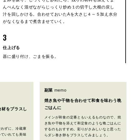
んべんなく混ぜながらじっくり炒め１の切干し大根の戻し
汁を回しかける。合わせておいたAを大さじ４～５加え水分
がなくなるまで煮含ませていく。
3
仕上げる
器に盛り付け、ごまを振る。
副菜
memo
焼き魚や干物を合わせて和食を味わう晩
食材をプラスし
ごはんに
メインが和食の定番ともいえるものなので、焼
き魚や干物を添えて和定食のような晩ごはんに
使わずに、冷蔵庫
するのもおすすめ。彩りがさみしいなと思った
いていれても美味
らダシ巻き卵をプラスしてみましょう。