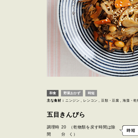
和食
野菜おかず
時短
主な食材 :
ニンジン
レンコン
豆類・豆腐
海藻・乾
五目きんぴら
調理時
20
（乾物類を戻す時間は除
間
分
く）