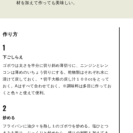
材を加えて作っても美味しい。
作り方
1
下ごしらえ
ゴボウは太さを半分に切り斜め薄切りに、ニンジンとレン
コンは薄めのいちょう切りにする。乾物類はそれぞれ水に
浸けて戻しておく。＊切干大根の戻し汁１００ccをとって
おく。Aはすべて合わせておく。※調味料は多目に作ってお
くと色々と使えて便利。
2
炒める
フライパンに油少々を熱し１のゴボウを炒める。塩ひとつ
まみを振り、じっくりと炒めたら、残りの材料も加えてま