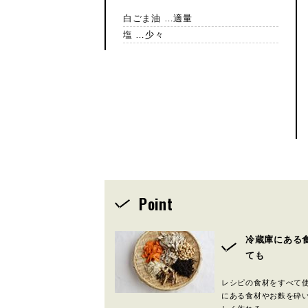
白ごま油 …適量
塩 …少々
Point
冷蔵庫にある
ても
レシピの食材をすべて
にある食材やお麩を砕