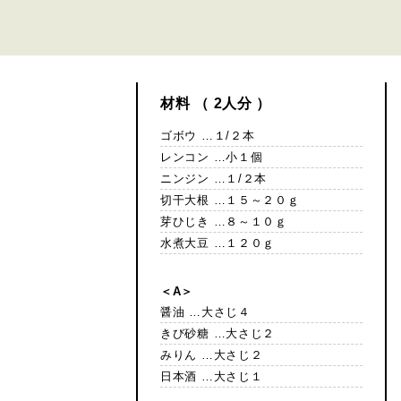
材料 （ 2人分 ）
ゴボウ …１/２本
レンコン …小１個
ニンジン …１/２本
切干大根 …１５～２０ｇ
芽ひじき …８～１０ｇ
水煮大豆 …１２０ｇ
＜A＞
醤油 …大さじ４
きび砂糖 …大さじ２
みりん …大さじ２
日本酒 …大さじ１