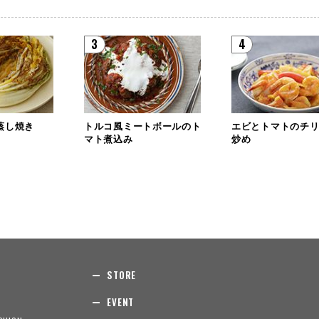
3
4
蒸し焼き
トルコ風ミートボールのト
エビとトマトのチ
マト煮込み
炒め
STORE
EVENT