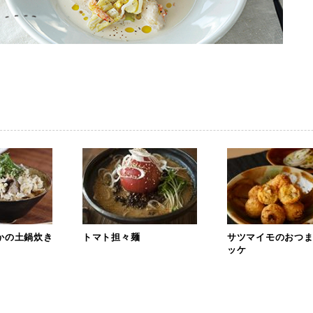
かの土鍋炊き
トマト担々麺
サツマイモのおつ
ッケ