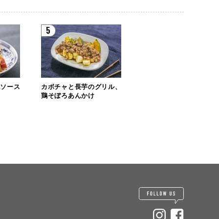
5
リソース
カボチャと長芋のグリル、
鶏そぼろあんかけ