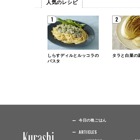
人気のレシピ
1
2
しらすディルとルッコラの
タラと白菜の
パスタ
今日の晩ごはん
ARTICLES