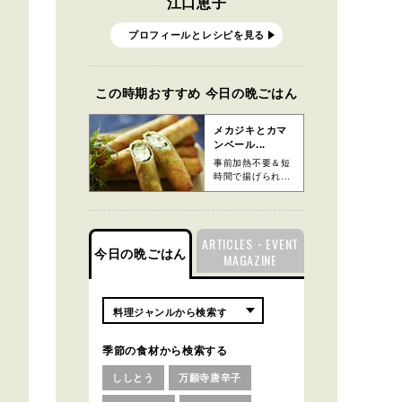
江口恵子
プロフィールとレシピを見る
この時期おすすめ 今日の晩ごはん
メカジキとカマ
ンベール...
事前加熱不要＆短
時間で揚げられ...
ARTICLES・EVENT
今日の晩ごはん
MAGAZINE
季節の食材から検索する
ししとう
万願寺唐辛子