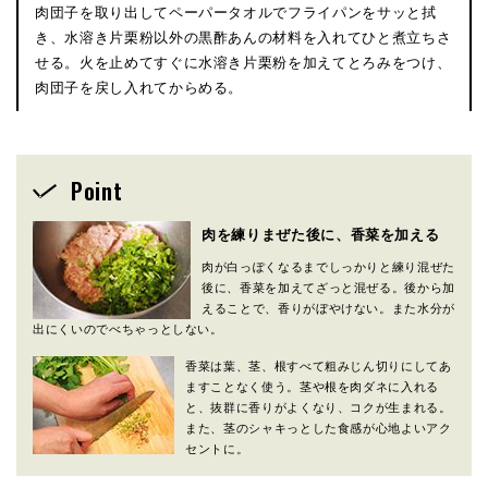
肉団子を取り出してペーパータオルでフライパンをサッと拭
き、水溶き片栗粉以外の黒酢あんの材料を入れてひと煮立ちさ
せる。火を止めてすぐに水溶き片栗粉を加えてとろみをつけ、
肉団子を戻し入れてからめる。
Point
肉を練りまぜた後に、香菜を加える
肉が白っぽくなるまでしっかりと練り混ぜた
後に、香菜を加えてざっと混ぜる。後から加
えることで、香りがぼやけない。また水分が
出にくいのでべちゃっとしない。
香菜は葉、茎、根すべて粗みじん切りにしてあ
ますことなく使う。茎や根を肉ダネに入れる
と、抜群に香りがよくなり、コクが生まれる。
また、茎のシャキっとした食感が心地よいアク
セントに。