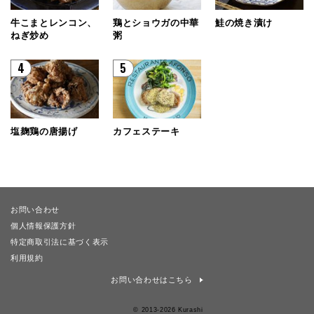
牛こまとレンコン、
鶏とショウガの中華
鮭の焼き漬け
ねぎ炒め
粥
4
5
塩麹鶏の唐揚げ
カフェステーキ
お問い合わせ
個人情報保護方針
特定商取引法に基づく表示
利用規約
お問い合わせはこちら
© 2013-2026 Kurashi