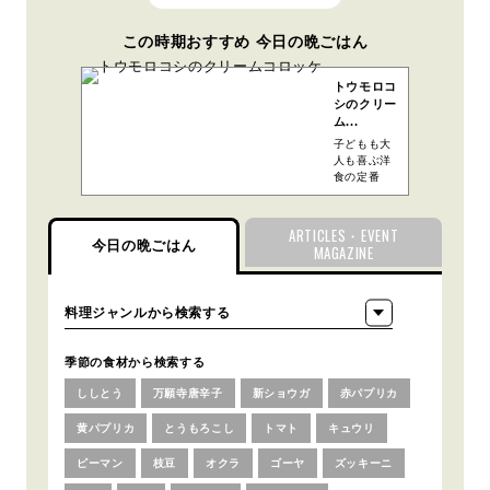
この時期おすすめ 今日の晩ごはん
トウモロコ
シのクリー
ム...
子どもも大
人も喜ぶ洋
食の定番
ARTICLES・EVENT
今日の晩ごはん
MAGAZINE
季節の食材から検索する
ししとう
万願寺唐辛子
新ショウガ
赤パプリカ
黄パプリカ
とうもろこし
トマト
キュウリ
ピーマン
枝豆
オクラ
ゴーヤ
ズッキーニ