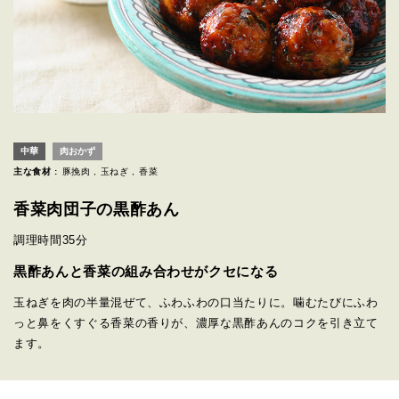
中華
肉おかず
主な食材 :
豚挽肉
玉ねぎ
香菜
香菜肉団子の黒酢あん
調理時間
35分
黒酢あんと香菜の組み合わせがクセになる
玉ねぎを肉の半量混ぜて、ふわふわの口当たりに。噛むたびにふわ
っと鼻をくすぐる香菜の香りが、濃厚な黒酢あんのコクを引き立て
ます。