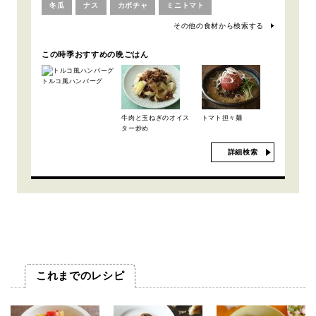
冬瓜
ナス
カボチャ
ミニトマト
その他の食材から検索する
この時季おすすめの晩ごはん
トルコ風ハンバーグ
牛肉と玉ねぎのオイス
トマト担々麺
ター炒め
詳細検索
これまでのレシピ