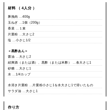
材料 （ 4人分 ）
豚挽肉 …400g
玉ねぎ …1個（200g）
香菜 …１束
片栗粉 …大さじ2
塩 …小さじ1/2
＜黒酢あん＞
醤油 …大さじ2
紹興酒（または酒）、黒酢（または米酢） …各大さじ1
砂糖 …大さじ1
水 …1/4カップ
水溶き片栗粉 …片栗粉小さじ1を水大さじ1で溶いたもの
サラダ油 …大さじ1
作り方