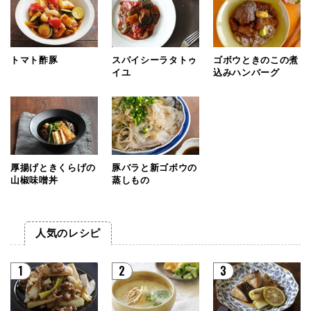
トマト酢豚
スパイシーラタトゥ
ゴボウときのこの煮
イユ
込みハンバーグ
厚揚げときくらげの
豚バラと新ゴボウの
山椒味噌丼
蒸しもの
人気のレシピ
1
2
3