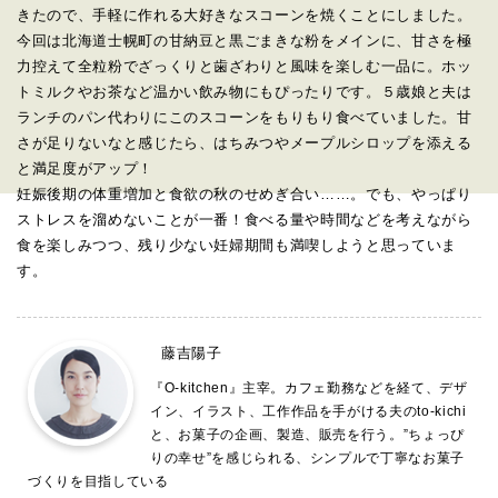
きたので、
手軽に作れる大好きなスコーンを焼くことにしました。
今回は北海道士幌町の甘納豆と黒ごまきな粉をメインに、
甘さを極
力控えて全粒粉でざっくりと歯ざわりと風味を楽しむ一品
に。ホッ
トミルクやお茶など温かい飲み物にもぴったりです。
５歳娘と夫は
ランチのパン代わりにこのスコーンをもりもり食べて
いました。甘
さが足りないなと感じたら、
はちみつやメープルシロップを添える
と満足度がアップ！
妊娠後期の体重増加と食欲の秋のせめぎ合い……。でも、
やっぱり
ストレスを溜めないことが一番！
食べる量や時間などを考えながら
食を楽しみつつ、
残り少ない妊婦期間も満喫しようと思っていま
す。
藤吉陽子
『O-kitchen』主宰。カフェ勤務などを経て、デザ
イン、イラスト、工作作品を手がける夫のto-kichi
と、お菓子の企画、製造、販売を行う。”ちょっぴ
りの幸せ”を感じられる、シンプルで丁寧なお菓子
づくりを目指している