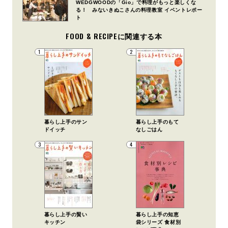
WEDGWOODの「Gio」で料理がもっと楽しくな
る！ みないきぬこさんの料理教室 イベントレポー
ト
FOOD & RECIPEに関連する本
1
2
暮らし上手のサン
暮らし上手のもて
ドイッチ
なしごはん
3
4
暮らし上手の賢い
暮らし上手の知恵
キッチン
袋シリーズ 食材別