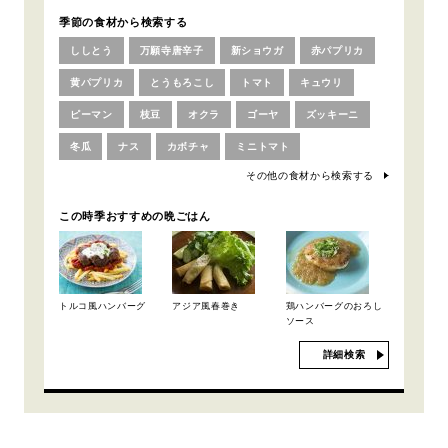
季節の食材から検索する
ししとう
万願寺唐辛子
新ショウガ
赤パプリカ
黄パプリカ
とうもろこし
トマト
キュウリ
ピーマン
枝豆
オクラ
ゴーヤ
ズッキーニ
冬瓜
ナス
カボチャ
ミニトマト
その他の食材から検索する
この時季おすすめの晩ごはん
トルコ風ハンバーグ
アジア風春巻き
鶏ハンバーグのおろし
ソース
詳細検索