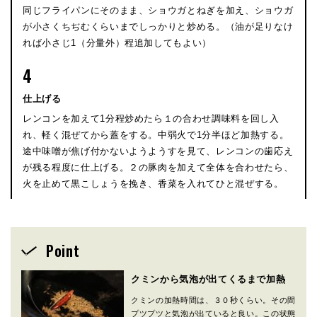
同じフライパンにそのまま、ショウガとねぎを加え、ショウガ
が小さくちぢむくらいまでしっかりと炒める。（油が足りなけ
れば小さじ1（分量外）程追加してもよい）
4
仕上げる
レンコンを加えて1分程炒めたら１の合わせ調味料を回し入
れ、軽く混ぜてから蓋をする。中弱火で1分半ほど加熱する。
途中味噌が焦げ付かないようようすを見て、レンコンの歯応え
が残る程度に仕上げる。２の豚肉を加えて全体を合わせたら、
火を止めて黒こしょうを挽き、香菜を入れてひと混ぜする。
Point
クミンから気泡が出てくるまで加熱
クミンの加熱時間は、３０秒くらい。その間
プツプツと気泡が出ていると良い。この状態