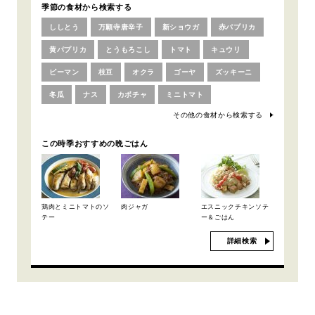
季節の食材から検索する
ししとう
万願寺唐辛子
新ショウガ
赤パプリカ
黄パプリカ
とうもろこし
トマト
キュウリ
ピーマン
枝豆
オクラ
ゴーヤ
ズッキーニ
冬瓜
ナス
カボチャ
ミニトマト
その他の食材から検索する
この時季おすすめの晩ごはん
鶏肉とミニトマトのソ
肉ジャガ
エスニックチキンソテ
テー
ー＆ごはん
詳細検索