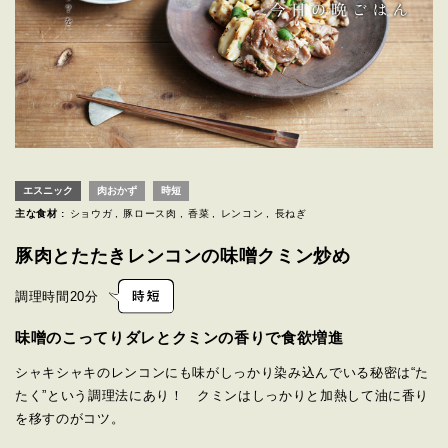
エスニック
肉おかず
時短
主な食材 :
ショウガ
豚ロース肉
香菜
レンコン
長ねぎ
豚肉とたたきレンコンの味噌クミン炒め
調理時間
20分
味噌のこってりダレとクミンの香りで食欲増進
シャキシャキのレンコンにも味がしっかり染み込んでいる秘密は“た
たく”という調理法にあり！ クミンはしっかりと加熱して油に香り
を移すのがコツ。