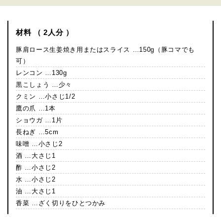
材料 （ 2人分 ）
豚肩ロース生姜焼き用またはスライス …150g（豚コマでも
可）
レンコン …130g
黒こしょう …少々
クミン …小さじ1/2
鷹の爪 …1本
ショウガ …1片
長ねぎ …5cm
味噌 …小さじ2
酒 …大さじ1
酢 …小さじ2
水 …小さじ2
油 …大さじ1
香菜 …ざく切りをひとつかみ