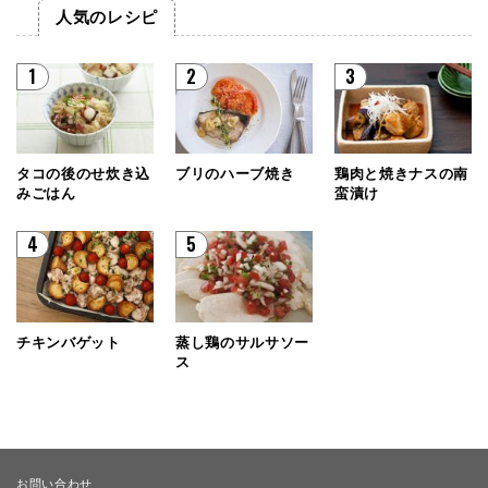
人気のレシピ
1
2
3
タコの後のせ炊き込
ブリのハーブ焼き
鶏肉と焼きナスの南
みごはん
蛮漬け
4
5
チキンバゲット
蒸し鶏のサルサソー
ス
お問い合わせ