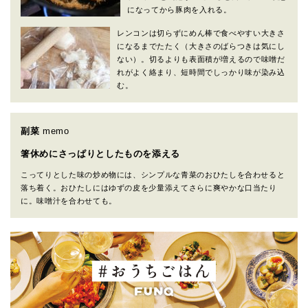
になってから豚肉を入れる。
レンコンは切らずにめん棒で食べやすい大きさ
になるまでたたく（大きさのばらつきは気にし
ない）。切るよりも表面積が増えるので味噌だ
れがよく絡まり、短時間でしっかり味が染み込
む。
副菜
memo
箸休めにさっぱりとしたものを添える
こってりとした味の炒め物には、シンプルな青菜のおひたしを合わせると
落ち着く。おひたしにはゆずの皮を少量添えてさらに爽やかな口当たり
に。味噌汁を合わせても。