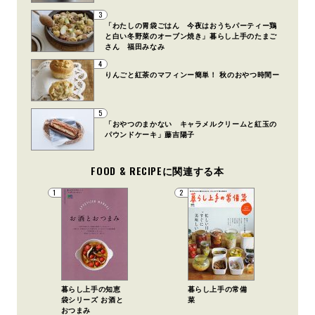
3
「わたしの胃袋ごはん 今夜はおうちパーティー鶏
と白い冬野菜のオーブン焼き」暮らし上手のたまご
さん 福田みなみ
4
りんごと紅茶のマフィンー簡単！ 秋のおやつ時間ー
5
「おやつのまかない キャラメルクリームと紅玉の
パウンドケーキ」藤吉陽子
FOOD & RECIPEに関連する本
1
2
暮らし上手の知恵
暮らし上手の常備
袋シリーズ お酒と
菜
おつまみ