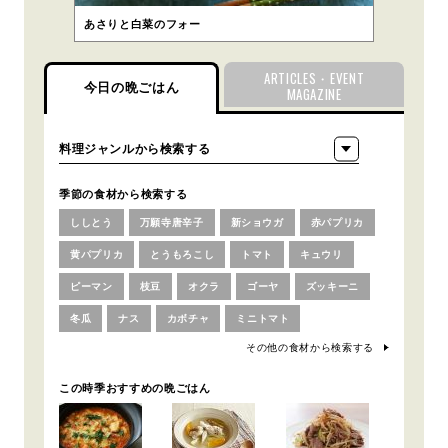
あさりと白菜のフォー
ARTICLES・EVENT
今日の晩ごはん
MAGAZINE
季節の食材から検索する
ししとう
万願寺唐辛子
新ショウガ
赤パプリカ
黄パプリカ
とうもろこし
トマト
キュウリ
ピーマン
枝豆
オクラ
ゴーヤ
ズッキーニ
冬瓜
ナス
カボチャ
ミニトマト
その他の食材から検索する
この時季おすすめの晩ごはん