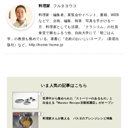
料理家
フルタヨウコ
料理家・編集者。展覧会やイベント、書籍、WEB
などで、企画、編集、執筆、写真を手がける一
方、料理家としても活躍。「クラシコム」の社員
食堂で腕をふるう他、自由大学にて「朝ごはん
学」の教授も務めている。著書に『北欧のおいしいスープ』（新星出
版社）など。
http://home-home.jp
いま人気の記事はこちら
1
世界中から集められた「ストーリーのあるもの」と
出会える『Master Recipe京都祇園店』がオープン
2
料理家さんが教える パスタのアレンジレシピ特集