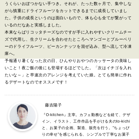
うくらいおぼつかない手つき。それが、たった数ヶ月で、集中しな
がら慎重にドライフルーツをカットできるまでに成長していまし
た。子供の成長というのは面白いもので、体も心も全てが繋がって
いるのだなあと実感しました。
本来ならばリコッタチーズなのですが手に入れやすいクリームチー
ズで代用し、生クリームを合わせたところへマンゴーとブルーベリ
ーのドライフルーツ、ピーカンナッツを混ぜ込み、型へ流して冷凍
庫へ。
予報通り暑くなった次の日、ひんやりおやつのカッサータの美味し
いこと！夜ご飯の後にも登場するほどでした。「次はイチゴを入れ
たいな～」と早速次のアレンジを考えていた娘。とても簡単に作れ
るデザートなのでオススメです！
藤吉陽子
『O-kitchen』主宰。カフェ勤務などを経て、デザ
イン、イラスト、工作作品を手がける夫のto-kichi
と、お菓子の企画、製造、販売を行う。”ちょっぴ
りの幸せ”を感じられる、シンプルで丁寧なお菓子