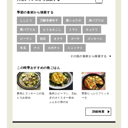
季節の食材から検索する
ししとう
万願寺唐辛子
新ショウガ
赤パプリカ
黄パプリカ
とうもろこし
トマト
キュウリ
ピーマン
枝豆
オクラ
ゴーヤ
ズッキーニ
冬瓜
ナス
カボチャ
ミニトマト
その他の食材から検索する
この時季おすすめの晩ごはん
豚肉とズッキーニの塩
挽肉とピーマン、玉ね
野菜たっぷりフリッタ
とろみ炒め
ぎのオイスター炒め
ータ
ふんわり卵のせ
詳細検索