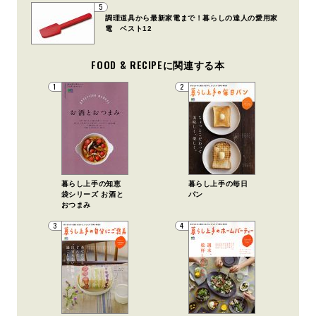
5
調理道具から最新家電まで！暮らしの達人の愛用家
電 ベスト12
FOOD & RECIPEに関連する本
1
2
暮らし上手の知恵
暮らし上手の毎日
袋シリーズ お酒と
パン
おつまみ
3
4