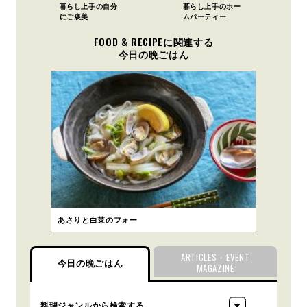
暮らし上手の自分
暮らし上手のホー
にご褒美
ムパーティー
FOOD & RECIPEに関連する
今日の晩ごはん
あさりと白菜のフォー
ARTICLES・EVENT
今日の晩ごはん
MAGAZINE