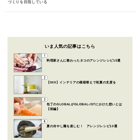
づくりを目指している
いま人気の記事はこちら
1
料理家さんに教わったタコのアレンジレシピ15選
2
【009】インテリアの模様替えで初夏の支度を
3
包丁のGLOBALがGLOBAL-ISTにかけた想いとは
【前編】
4
夏の冷やし麺を楽しむ！ アレンジレシピ10選