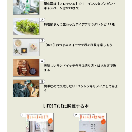
新生活は【フロッシュ】で！ インスタプレゼント
キャンペーンは3/28まで
2
料理家さんに教わったアイデアサラダレシピ 12選
3
【021】おつまみスイーツで秋の夜長を楽しもう
4
美味しいサンドイッチ作りは切り方・はさみ方で決
まる
5
簡単なので失敗しない！Tシャツをリメイクしてみよ
う
LIFESTYLEに関連する本
1
2