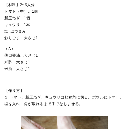
【材料】2~3人分
トマト（中）…1個
新玉ねぎ…1個
キュウリ…1本
塩…2つまみ
炒りごま…大さじ1
＜A＞
薄口醤油…大さじ1
米酢…大さじ1
米油…大さじ1
【作り方】
１.トマト、新玉ねぎ、キュウリは1cm角に切る。ボウルにトマト、
塩を入れ、角が取れるまで手でなじませる。