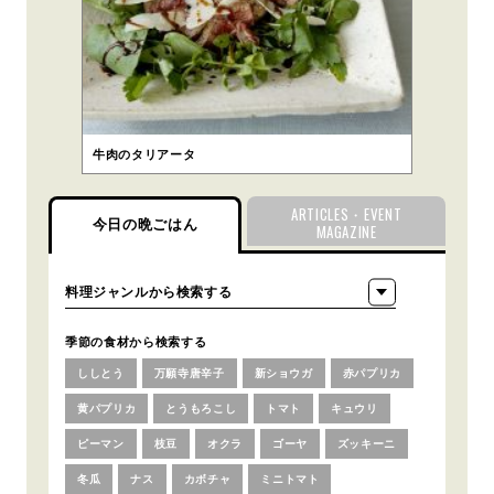
牛肉のタリアータ
ARTICLES・EVENT
今日の晩ごはん
MAGAZINE
季節の食材から検索する
ししとう
万願寺唐辛子
新ショウガ
赤パプリカ
黄パプリカ
とうもろこし
トマト
キュウリ
ピーマン
枝豆
オクラ
ゴーヤ
ズッキーニ
冬瓜
ナス
カボチャ
ミニトマト