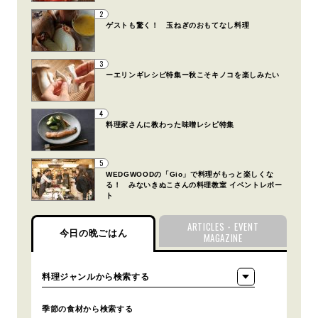
2
ゲストも驚く！ 玉ねぎのおもてなし料理
3
ーエリンギレシピ特集ー秋こそキノコを楽しみたい
4
料理家さんに教わった味噌レシピ特集
5
WEDGWOODの「Gio」で料理がもっと楽しくな
る！ みないきぬこさんの料理教室 イベントレポー
ト
ARTICLES・EVENT
今日の晩ごはん
MAGAZINE
季節の食材から検索する