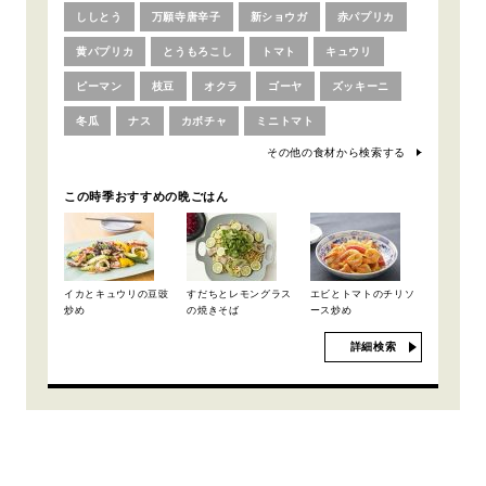
ししとう
万願寺唐辛子
新ショウガ
赤パプリカ
黄パプリカ
とうもろこし
トマト
キュウリ
ピーマン
枝豆
オクラ
ゴーヤ
ズッキーニ
冬瓜
ナス
カボチャ
ミニトマト
その他の食材から検索する
この時季おすすめの晩ごはん
イカとキュウリの豆豉
すだちとレモングラス
エビとトマトのチリソ
炒め
の焼きそば
ース炒め
詳細検索