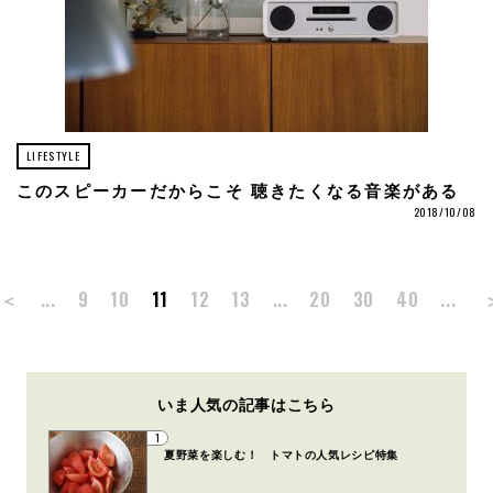
LIFESTYLE
このスピーカーだからこそ 聴きたくなる音楽がある
2018/10/08
＜
...
9
10
11
12
13
...
20
30
40
...
いま人気の記事はこちら
1
夏野菜を楽しむ！ トマトの人気レシピ特集