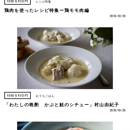
FOOD & RECIPE
レシピ特集
鶏肉を使ったレシピ特集ー鶏モモ肉編
2018/10/26
FOOD & RECIPE
おうちごはん
「わたしの晩酌 かぶと鮭のシチュー」村山由紀子
2018/10/26