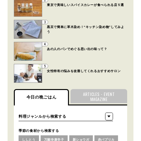
東京で美味しいスパイスカレーが食べられる店５選
3
黒豆で簡単に草木染め！“キッチン染め物”してみよ
う
4
あの人のパンでめぐる思い出の味って？
5
女性特有の悩みを改善してくれるおすすめサロン
ARTICLES・EVENT
今日の晩ごはん
MAGAZINE
季節の食材から検索する
ししとう
万願寺唐辛子
新ショウガ
赤パプリカ