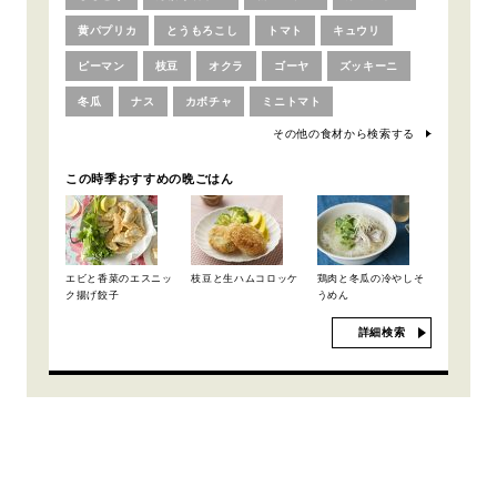
黄パプリカ
とうもろこし
トマト
キュウリ
ピーマン
枝豆
オクラ
ゴーヤ
ズッキーニ
冬瓜
ナス
カボチャ
ミニトマト
その他の食材から検索する
この時季おすすめの晩ごはん
エビと香菜のエスニッ
枝豆と生ハムコロッケ
鶏肉と冬瓜の冷やしそ
ク揚げ餃子
うめん
詳細検索