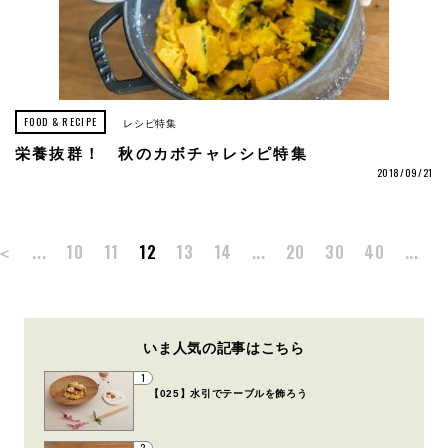
FOOD & RECIPE
レシピ特集
栄養抜群！ 秋のカボチャレシピ特集
2018/09/21
＜
...
10
11
12
13
14
...
20
30
40
...
いま人気の記事はこちら
1
【025】水引でテーブルを飾ろう
2