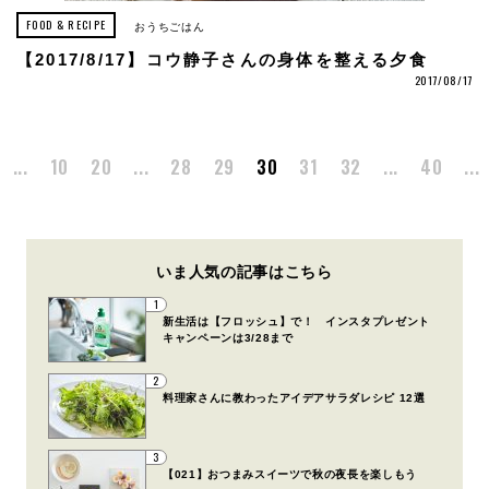
FOOD & RECIPE
おうちごはん
【2017/8/17】コウ静子さんの身体を整える夕食
2017/08/17
...
10
20
...
28
29
30
31
32
...
40
...
いま人気の記事はこちら
1
新生活は【フロッシュ】で！ インスタプレゼント
キャンペーンは3/28まで
2
料理家さんに教わったアイデアサラダレシピ 12選
3
【021】おつまみスイーツで秋の夜長を楽しもう