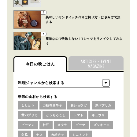
4
美味しいサンドイッチ作りは切り方・はさみ方で決
まる
5
簡単なので失敗しない！Tシャツをリメイクしてみよ
う
ARTICLES・EVENT
今日の晩ごはん
MAGAZINE
季節の食材から検索する
ししとう
万願寺唐辛子
新ショウガ
赤パプリカ
黄パプリカ
とうもろこし
トマト
キュウリ
ピーマン
枝豆
オクラ
ゴーヤ
ズッキーニ
冬瓜
ナス
カボチャ
ミニトマト