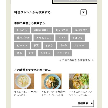
季節の食材から検索する
ししとう
万願寺唐辛子
新ショウガ
赤パプリカ
黄パプリカ
とうもろこし
トマト
キュウリ
ピーマン
枝豆
オクラ
ゴーヤ
ズッキーニ
冬瓜
ナス
カボチャ
ミニトマト
その他の食材から検索する
この時季おすすめの晩ごはん
冬瓜とエビ、コーンの
エビといろいろ野菜の
トマトとナスのアジア
にゅうめん
スチーム ラー油かけ
ンココナッツカレー
詳細検索