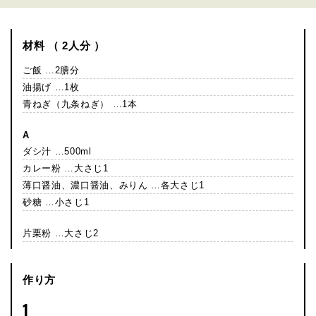
材料 （ 2人分 ）
ご飯 …2膳分
油揚げ …1枚
青ねぎ（九条ねぎ） …1本
A
ダシ汁 …500ml
カレー粉 …大さじ1
薄口醤油、濃口醤油、みりん …各大さじ1
砂糖 …小さじ1
片栗粉 …大さじ2
作り方
1