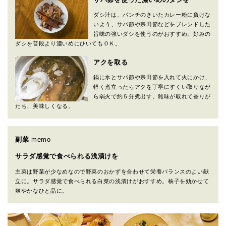
ダシ汁は、パンチのきいたカレー粉に負けな
いよう、サバ節や宗田節などをブレンドした
旨味の強いダシを使うのがおすすめ。好みの
ダシを普段より濃いめにひいてもＯＫ。
アクを取る
鍋に水とサバ節や宗田節を入れて火にかけ、
軽く煮立ったらアクを丁寧にすくい取りなが
ら弱火で約５分煮出す。雑味が取れて香りが
たち、美味しくなる。
副菜
memo
サラダ感覚で食べられる浅漬けを
主菜は野菜が少なめなので野菜のおかずを合わせて栄養バランスのよい献
立に。サラダ感覚で食べられる白菜の浅漬けがおすすめ。柚子を効かせて
爽やかなひと品に。