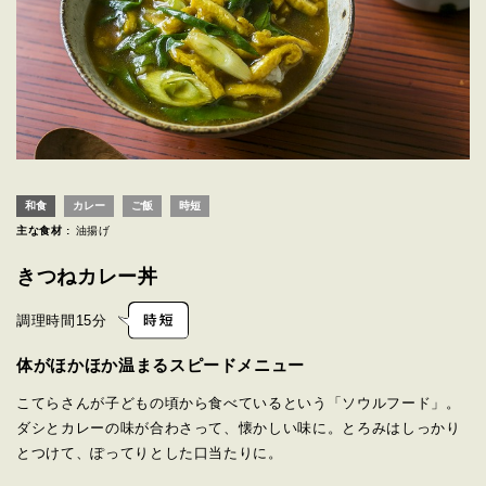
和食
カレー
ご飯
時短
主な食材 :
油揚げ
きつねカレー丼
調理時間
15分
体がほかほか温まるスピードメニュー
こてらさんが子どもの頃から食べているという「ソウルフード」。
ダシとカレーの味が合わさって、懐かしい味に。とろみはしっかり
とつけて、ぽってりとした口当たりに。