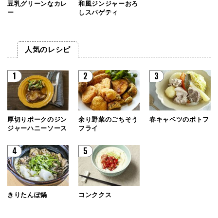
豆乳グリーンなカレ
和風ジンジャーおろ
ー
しスパゲティ
人気のレシピ
1
2
3
厚切りポークのジン
余り野菜のごちそう
春キャベツのポトフ
ジャーハニーソース
フライ
4
5
きりたんぽ鍋
コンククス