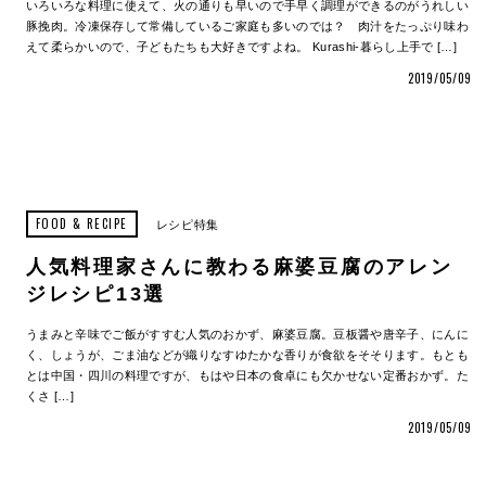
いろいろな料理に使えて、火の通りも早いので手早く調理ができるのがうれしい
豚挽肉。冷凍保存して常備しているご家庭も多いのでは？ 肉汁をたっぷり味わ
えて柔らかいので、子どもたちも大好きですよね。 Kurashi-暮らし上手で […]
2019/05/09
FOOD & RECIPE
レシピ特集
人気料理家さんに教わる麻婆豆腐のアレン
ジレシピ13選
うまみと辛味でご飯がすすむ人気のおかず、麻婆豆腐。豆板醤や唐辛子、にんに
く、しょうが、ごま油などが織りなすゆたかな香りが食欲をそそります。もとも
とは中国・四川の料理ですが、もはや日本の食卓にも欠かせない定番おかず。た
くさ […]
2019/05/09