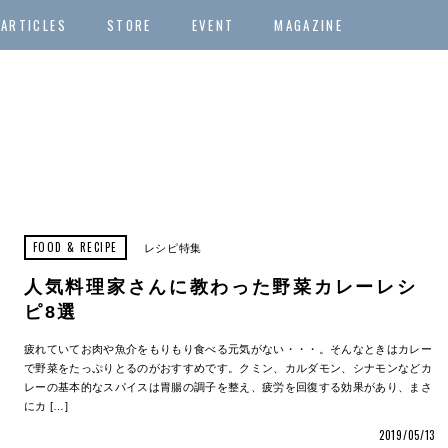
ARTICLES
STORE
EVENT
MAGAZINE
FOOD & RECIPE
レシピ特集
人気料理家さんに教わった野菜カレーレシ
ピ8選
疲れていてお肉や魚介をもりもり食べる元気がない・・・。そんなときはカレー
で野菜をたっぷりとるのがおすすめです。クミン、カルダモン、シナモンなどカ
レーの基本的なスパイスは胃腸の調子を整え、疲労を回復する効果があり、まさ
にカ […]
2019/05/13