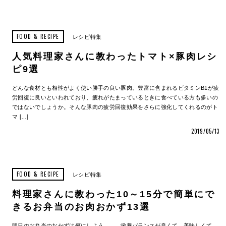
FOOD & RECIPE
レシピ特集
人気料理家さんに教わったトマト×豚肉レシ
ピ9選
どんな食材とも相性がよく使い勝手の良い豚肉。豊富に含まれるビタミンB1が疲
労回復に良いといわれており、疲れがたまっているときに食べている方も多いの
ではないでしょうか。そんな豚肉の疲労回復効果をさらに強化してくれるのがト
マ […]
2019/05/13
FOOD & RECIPE
レシピ特集
料理家さんに教わった10～15分で簡単にで
きるお弁当のお肉おかず13選
明日のお弁当のおかずは何にしよう……。栄養バランスが良くて、美味しくて、