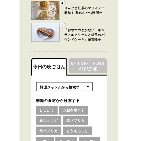
4
りんごと紅茶のマフィンー
簡単！ 秋のおやつ時間ー
5
「おやつのまかない キャ
ラメルクリームと紅玉のパ
ウンドケーキ」藤吉陽子
ARTICLES・EVENT
今日の晩ごはん
MAGAZINE
季節の食材から検索する
ししとう
万願寺唐辛子
新ショウガ
赤パプリカ
黄パプリカ
とうもろこし