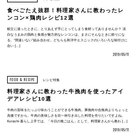
食べごたえ抜群！料理家さんに教わったレ
ンコン×鶏肉レシピ12選
献立に迷ったときに、とりあえず手にとってしまう食材ってありませんか？ 淡
白なうまみの鶏肉と食感が魅力的なレンコンは、まさにそんなときに頼りにな
る、“間違いない”組み合わせ。どちらも和洋中エスニックのいろいろな味付けに
合い […]
2019/05/11
FOOD & RECIPE
レシピ特集
料理家さんに教わった牛挽肉を使ったアイ
デアレシピ10選
牛肉の旨味をたっぷり味わうことができる牛挽肉。豚挽肉や合挽肉よりちょっと
高価ですから、牛肉の美味しさを目一杯引き出した料理を作りたいですよね。
Kurashi-暮らし上手では、「今日の晩ごはん」として、料理家さんから教わ […]
2019/05/11