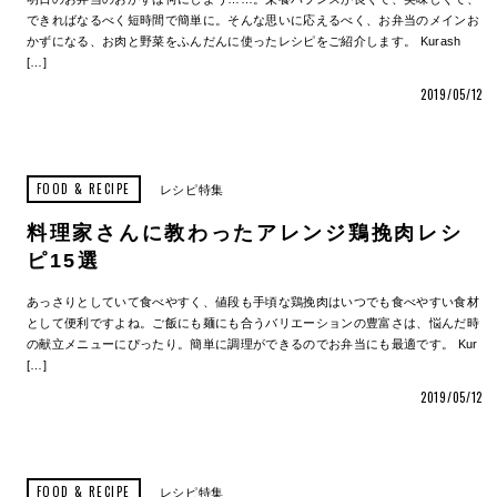
できればなるべく短時間で簡単に。そんな思いに応えるべく、お弁当のメインお
かずになる、お肉と野菜をふんだんに使ったレシピをご紹介します。 Kurash
[…]
2019/05/12
FOOD & RECIPE
レシピ特集
料理家さんに教わったアレンジ鶏挽肉レシ
ピ15選
あっさりとしていて食べやすく、値段も手頃な鶏挽肉はいつでも食べやすい食材
として便利ですよね。ご飯にも麺にも合うバリエーションの豊富さは、悩んだ時
の献立メニューにぴったり。簡単に調理ができるのでお弁当にも最適です。 Kur
[…]
2019/05/12
FOOD & RECIPE
レシピ特集