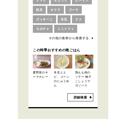
トマト
キュウリ
ピーマン
枝豆
オクラ
ゴーヤ
ズッキーニ
冬瓜
ナス
カボチャ
ミニトマト
その他の食材から検索する
この時季おすすめの晩ごはん
夏野菜のキ
冬瓜とエ
鶏もも肉の
ーマカレー
ビ、コーン
ソテー 柚子
のにゅうめ
こしょうマ
ん
ヨソース
詳細検索