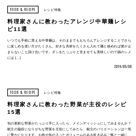
FOOD & RECIPE
レシピ特集
料理家さんに教わったアレンジ中華麺レシ
ピ11選
いつでも手軽に買える中華麺は、そのままでももちろんアレンジすることでさら
に楽しめる使い方がたくさん。好きな具材をたくさん入れて麺と絡めれば箸が止
まらないこと請け合いです。ダシをたっぷりと含ませても美味しいので鍋のシメ
には […]
2019/05/08
FOOD & RECIPE
レシピ特集
料理家さんに教わった野菜が主役のレシピ
15選
旬の新鮮な野菜がたっぷり手に入ったら、メインディッシュにしてみませんか？
献立の脇役になりがちな野菜を主役にしてみたら、献立のバリエーションは一気
に豊かになります。お肉や魚の入ったボリュームのある炊き込みご飯と一緒に、