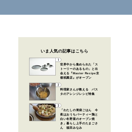
いま人気の記事はこちら
1
世界中から集められた「ス
トーリーのあるもの」と出
会える『Master Recipe京
都祇園店』がオープン
2
料理家さんが教える パス
タのアレンジレシピ特集
3
「わたしの胃袋ごはん 今
夜はおうちパーティー鶏と
白い冬野菜のオーブン焼
き」暮らし上手のたまごさ
ん 福田みなみ