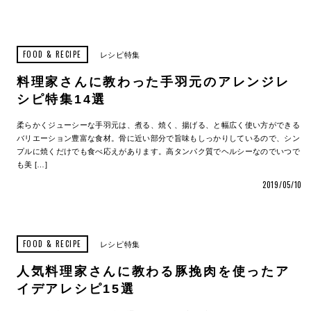
FOOD & RECIPE
レシピ特集
料理家さんに教わった手羽元のアレンジレ
シピ特集14選
柔らかくジューシーな手羽元は、煮る、焼く、揚げる、と幅広く使い方ができる
バリエーション豊富な食材。骨に近い部分で旨味もしっかりしているので、シン
プルに焼くだけでも食べ応えがあります。高タンパク質でヘルシーなのでいつで
も美 […]
2019/05/10
FOOD & RECIPE
レシピ特集
人気料理家さんに教わる豚挽肉を使ったア
イデアレシピ15選