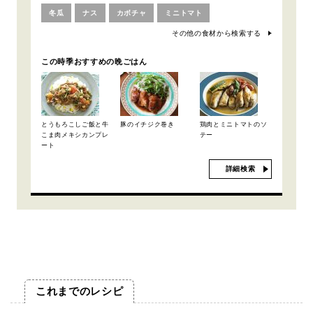
冬瓜
ナス
カボチャ
ミニトマト
その他の食材から検索する
この時季おすすめの晩ごはん
とうもろこしご飯と牛
豚のイチジク巻き
鶏肉とミニトマトのソ
こま肉メキシカンプレ
テー
ート
詳細検索
これまでのレシピ