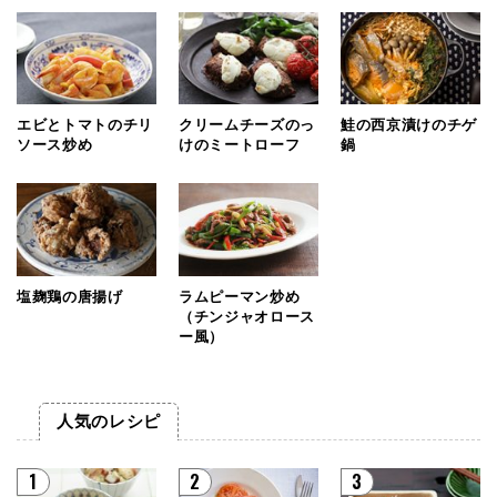
エビとトマトのチリ
クリームチーズのっ
鮭の西京漬けのチゲ
ソース炒め
けのミートローフ
鍋
塩麹鶏の唐揚げ
ラムピーマン炒め
（チンジャオロース
ー風）
人気のレシピ
1
2
3