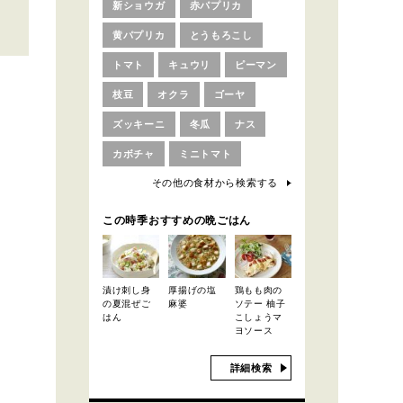
新ショウガ
赤パプリカ
黄パプリカ
とうもろこし
トマト
キュウリ
ピーマン
枝豆
オクラ
ゴーヤ
ズッキーニ
冬瓜
ナス
カボチャ
ミニトマト
その他の食材から検索する
この時季おすすめの晩ごはん
漬け刺し身
厚揚げの塩
鶏もも肉の
の夏混ぜご
麻婆
ソテー 柚子
はん
こしょうマ
ヨソース
詳細検索