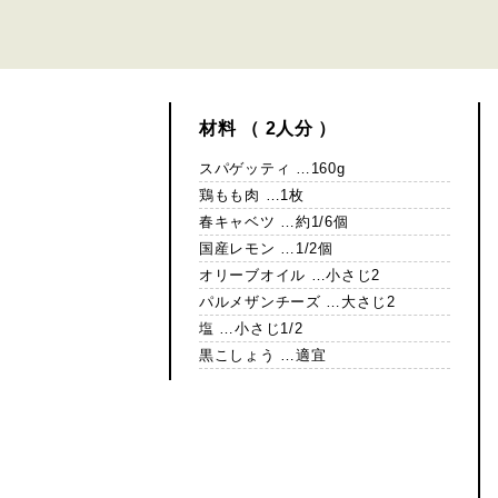
材料 （ 2人分 ）
スパゲッティ …160g
鶏もも肉 …1枚
春キャベツ …約1/6個
国産レモン …1/2個
オリーブオイル …小さじ2
パルメザンチーズ …大さじ2
塩 …小さじ1/2
黒こしょう …適宜