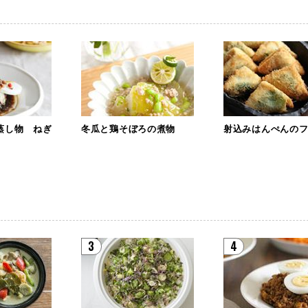
蒸し物 ねぎ
冬瓜と鶏そぼろの煮物
射込みはんぺんの
3
4