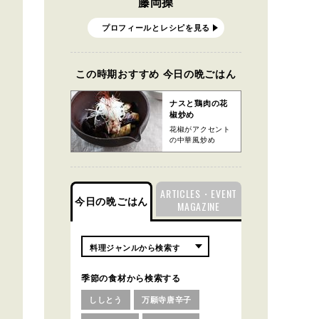
藤岡操
プロフィールとレシピを見る
この時期おすすめ 今日の晩ごはん
ナスと鶏肉の花
椒炒め
花椒がアクセント
の中華風炒め
ARTICLES・EVENT
今日の晩ごはん
MAGAZINE
季節の食材から検索する
ししとう
万願寺唐辛子