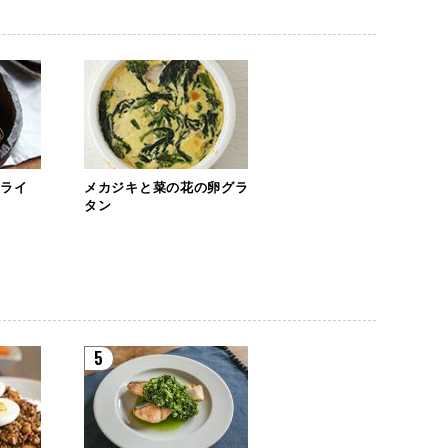
フライ
メカジキと菜の花の卵グラ
タン
5