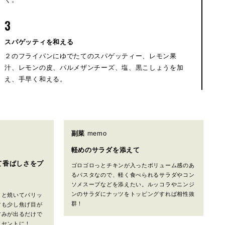
3
スパゲッティを和える
２のフライパンにゆでたてのスパゲッティー、レモン果
汁、レモンの皮、パルメザンチーズ、塩、黒こしょうを加
え、手早く和える。
副菜
memo
軽めのサラダを添えて
て香ばしさをプ
ゴロゴロっとチキンが入ったボリューム感のあ
るパスタなので、軽く食べられるサラダやコン
ソメスープなどを添えたい。ルッコラやニンジ
ンのサラダにナッツをトッピングすれば相性抜
りと焼いてパリッ
群！
ツも少し焦げ目が
甘みが出るだけで
クセントに！