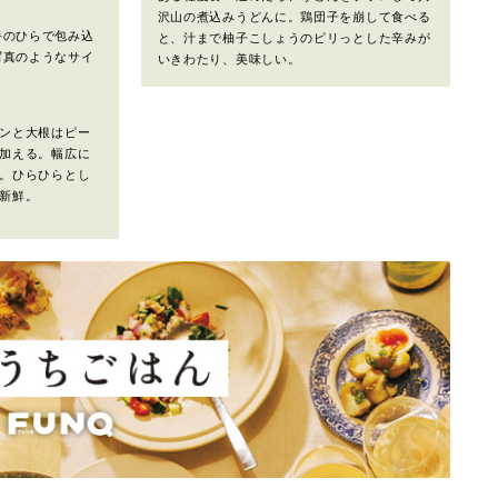
沢山の煮込みうどんに。鶏団子を崩して食べる
手のひらで包み込
と、汁まで柚子こしょうのピリっとした辛みが
写真のようなサイ
いきわたり、美味しい。
。
ンと大根はピー
加える。幅広に
。ひらひらとし
新鮮。