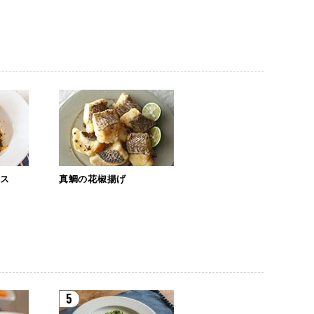
ース
真鯛の花椒揚げ
5