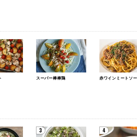
ト
スーパー棒棒鶏
赤ワインミートソ
3
4