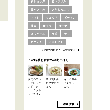
新ショウガ
赤パプリカ
黄パプリカ
とうもろこし
トマト
キュウリ
ピーマン
枝豆
オクラ
ゴーヤ
ズッキーニ
冬瓜
ナス
カボチャ
ミニトマト
その他の食材から検索する
この時季おすすめの晩ごはん
豚肉のモッ
漬け刺し身
キュウリの
ツァレラサ
の夏混ぜご
ナンプラー
ンドソテ
はん
炒め
ー ラタト
ゥイユ添え
詳細検索