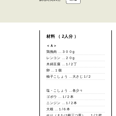
材料 （ 2人分 ）
＜Ａ＞
鶏挽肉 …３００g
レンコン …２０g
木綿豆腐 …１/２丁
卵 …１個
柚子こしょう …大さじ１/２
塩・こしょう …各少々
ゴボウ …１/２本
ニンジン …１/２本
大根 …１/６本
せり（または根三つ葉） …１/２把