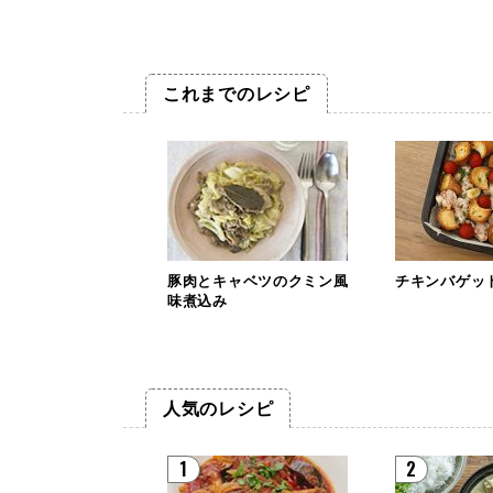
これまでのレシピ
豚肉とキャベツのクミン風
チキンバゲッ
味煮込み
人気のレシピ
1
2