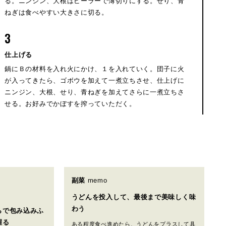
る。ニンジン、大根はピーラーで薄切りにする。せり、青
ねぎは食べやすい大きさに切る。
3
仕上げる
鍋にＢの材料を入れ火にかけ、１を入れていく。団子に火
が入ってきたら、ゴボウを加えて一煮立ちさせ、仕上げに
ニンジン、大根、せり、青ねぎを加えてさらに一煮立ちさ
せる。お好みでかぼすを搾っていただく。
副菜
memo
うどんを投入して、最後まで美味しく味
らで包み込みふ
わう
握る
ある程度食べ進めたら、うどんをプラスして具