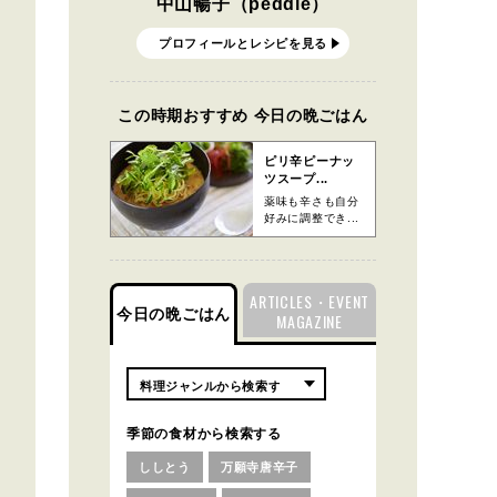
中山暢子（peddle）
プロフィールとレシピを見る
この時期おすすめ 今日の晩ごはん
ピリ辛ピーナッ
ツスープ...
薬味も辛さも自分
好みに調整でき...
ARTICLES・EVENT
今日の晩ごはん
MAGAZINE
季節の食材から検索する
ししとう
万願寺唐辛子