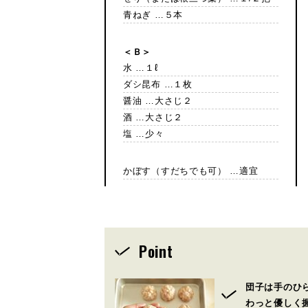
青ねぎ …５本
＜Ｂ＞
水 …１ℓ
ダシ昆布 …１枚
醤油 …大さじ２
酒 …大さじ２
塩 …少々
かぼす（すだちでも可） …適宜
Point
団子は手のひ
わっと優しく