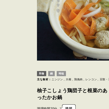
和食
鍋
時短
主な食材 :
ニンジン
大根
鶏挽肉
レンコン
豆類・
柚子こしょう鶏団子と根菜のあ
ったかお鍋
調理時間
20分