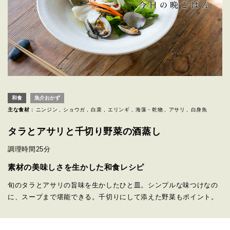
和食
魚介おかず
主な食材 :
ニンジン
ショウガ
白菜
エリンギ
海藻・乾物
アサリ
白身魚
タラとアサリと千切り野菜の酒蒸し
調理時間
25分
素材の美味しさを生かした和食レシピ
旬のタラとアサリの旨味を生かしたひと皿。シンプルな味つけなの
に、スープまで堪能できる。千切りにして添えた野菜もポイント。