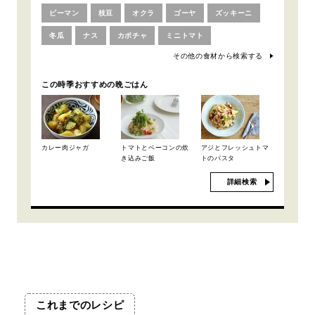
ピーマン
枝豆
オクラ
ゴーヤ
ズッキーニ
冬瓜
ナス
カボチャ
ミニトマト
その他の食材から検索する
この時季おすすめの晩ごはん
カレー肉ジャガ
トマトとベーコンの炊
アジとフレッシュトマ
き込みご飯
トのパスタ
詳細検索
これまでのレシピ