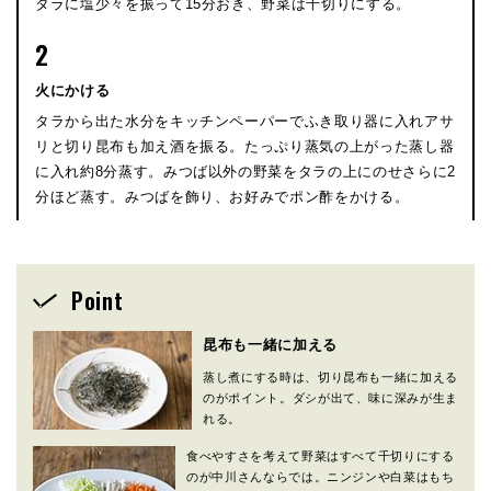
タラに塩少々を振って15分おき、野菜は千切りにする。
2
火にかける
タラから出た水分をキッチンペーパーでふき取り器に入れアサ
リと切り昆布も加え酒を振る。たっぷり蒸気の上がった蒸し器
に入れ約8分蒸す。みつば以外の野菜をタラの上にのせさらに2
分ほど蒸す。みつばを飾り、お好みでポン酢をかける。
Point
昆布も一緒に加える
蒸し煮にする時は、切り昆布も一緒に加える
のがポイント。ダシが出て、味に深みが生ま
れる。
食べやすさを考えて野菜はすべて千切りにする
のが中川さんならでは。ニンジンや白菜はもち