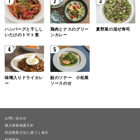
1
2
3
ハンバーグと干しし
鶏肉とナスのグリー
夏野菜の混ぜ寿司
いたけのトマト煮
ンカレー
4
5
味噌入りドライカレ
鮭のソテー 小松菜
ー
ソースのせ
お問い合わせ
個人情報保護方針
特定商取引法に基づく表示
利用規約