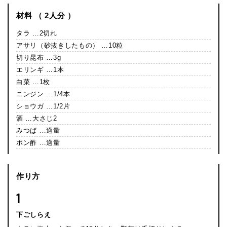
材料 （ 2人分 ）
タラ …2切れ
アサリ（砂抜きしたもの） …10粒
切り昆布 …3g
エリンギ …1本
白菜 …1枚
ニンジン …1/4本
ショウガ …1/2片
酒 …大さじ2
みつば …適量
ポン酢 …適量
作り方
1
下ごしらえ