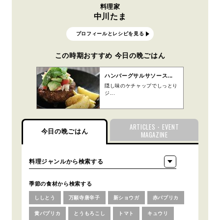
料理家
中川たま
プロフィールとレシピを見る
この時期おすすめ 今日の晩ごはん
ハンバーグサルサソース...
隠し味のケチャップでしっとり
ジ...
ARTICLES・EVENT
今日の晩ごはん
MAGAZINE
季節の食材から検索する
ししとう
万願寺唐辛子
新ショウガ
赤パプリカ
黄パプリカ
とうもろこし
トマト
キュウリ