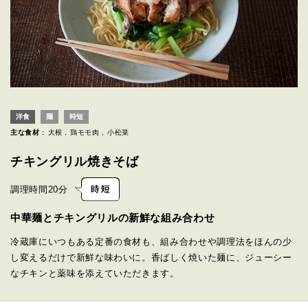
洋食
麺
時短
主な食材 :
大根
鶏モモ肉
小松菜
チキングリル焼きそば
調理時間
20分
中華麺とチキングリルの新鮮な組み合わせ
冷蔵庫にいつもある定番の食材も、組み合わせや調理法をほんの少
し変えるだけで新鮮な味わいに。香ばしく焼いた麺に、ジューシー
なチキンと薬味を添えていただきます。