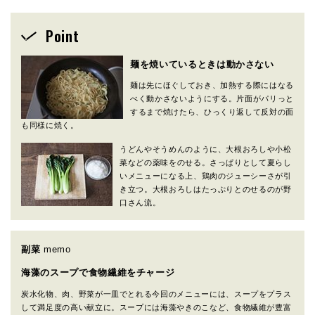
Point
麺を焼いているときは動かさない
麺は先にほぐしておき、加熱する際にはなる
べく動かさないようにする。片面がパリっと
するまで焼けたら、ひっくり返して反対の面
も同様に焼く。
うどんやそうめんのように、大根おろしや小松
菜などの薬味をのせる。さっぱりとして夏らし
いメニューになる上、鶏肉のジューシーさが引
き立つ。大根おろしはたっぷりとのせるのが野
口さん流。
副菜
memo
海藻のスープで食物繊維をチャージ
炭水化物、肉、野菜が一皿でとれる今回のメニューには、スープをプラス
して満足度の高い献立に。スープには海藻やきのこなど、食物繊維が豊富