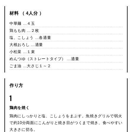
材料 （ 4人分 ）
中華麺 …４玉
鶏もも肉 …２枚
塩、こしょう …各適量
大根おろし …適量
小松菜 …１束
めんつゆ（ストレートタイプ） …適量
ごま油 …大さじ１～２
作り方
1
鶏肉を焼く
鶏肉にしっかりと塩、こしょうをまぶす。魚焼きグリルで弱火
で約10分両面にこんがりと焼き目がつくまで焼き、食べやすい
大きさに切る。