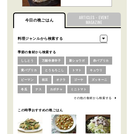
ARTICLES・EVENT
今日の晩ごはん
MAGAZINE
季節の食材から検索する
ししとう
万願寺唐辛子
新ショウガ
赤パプリカ
黄パプリカ
とうもろこし
トマト
キュウリ
ピーマン
枝豆
オクラ
ゴーヤ
ズッキーニ
冬瓜
ナス
カボチャ
ミニトマト
その他の食材から検索する
この時季おすすめの晩ごはん