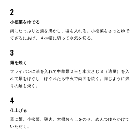
2
小松菜をゆでる
鍋にたっぷりと湯を沸かし、塩を入れる。小松菜をさっとゆで
てざるにあげ、４㎝幅に切って水気を切る。
3
麺を焼く
フライパンに油を入れて中華麺２玉と水大さじ３（適量）を入
れて麺をほぐし、ほぐれたら中火で両面を焼く。同じように残
りの麺も焼く。
4
仕上げる
器に麺、小松菜、鶏肉、大根おろしをのせ、めんつゆをかけて
いただく。