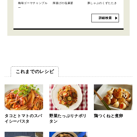
梅味ゴーヤチャンプル
厚揚げの塩麻婆
豚しゃぶのくずたたき
ー
詳細検索
これまでのレシピ
タコとトマトのスパ
野菜たっぷりナポリ
鶏つくねと煮卵
イシーパスタ
タン