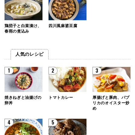
鶏団子と白菜漬け、
四川風麻婆豆腐
春雨の煮込み
人気のレシピ
1
2
3
焼きねぎと油揚げの
トマトカレー
厚揚げと豚肉、パプ
卵丼
リカのオイスター炒
め
4
5