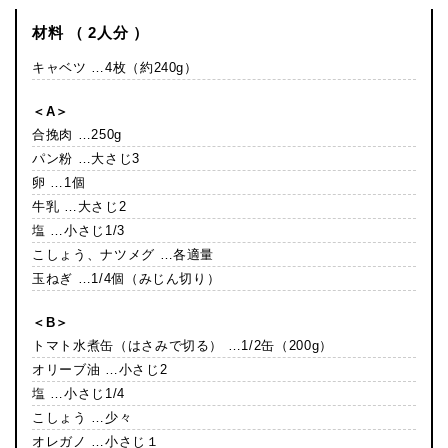
材料 （ 2人分 ）
キャベツ …4枚（約240g）
＜A＞
合挽肉 …250g
パン粉 …大さじ3
卵 …1個
牛乳 …大さじ2
塩 …小さじ1/3
こしょう、ナツメグ …各適量
玉ねぎ …1/4個（みじん切り）
＜B＞
トマト水煮缶（はさみで切る） …1/2缶（200g）
オリーブ油 …小さじ2
塩 …小さじ1/4
こしょう …少々
オレガノ …小さじ１