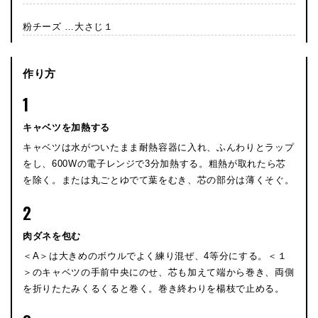
粉チーズ …大さじ１
作り方
1
キャベツを加熱する
キャベツは水がついたまま耐熱容器に入れ、ふんわりとラップ
をし、600Wの電子レンジで3分加熱する。粗熱が取れたら芯
を除く。または丸ごとゆでて葉をむき、芯の部分は薄くそぐ。
2
肉ダネを包む
＜A＞は大きめのボウルでよく練り混ぜ、4等分にする。＜１
＞のキャベツの手前中央にのせ、芯も加えて端から巻き、両側
を折りたたみくるくると巻く。巻き終わりを楊枝で止める。