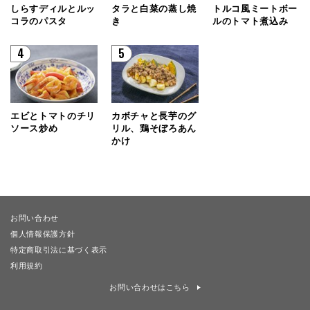
しらすディルとルッ
タラと白菜の蒸し焼
トルコ風ミートボー
コラのパスタ
き
ルのトマト煮込み
4
5
エビとトマトのチリ
カボチャと長芋のグ
ソース炒め
リル、鶏そぼろあん
かけ
お問い合わせ
個人情報保護方針
特定商取引法に基づく表示
利用規約
お問い合わせはこちら