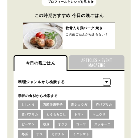
プロフィールとレシピを見る
この時期おすすめ 今日の晩ごはん
軟骨入り鶏バーグ 焼き...
この歯ごたえがたまらない！
ARTICLES・EVENT
今日の晩ごはん
MAGAZINE
季節の食材から検索する
ししとう
万願寺唐辛子
新ショウガ
赤パプリカ
黄パプリカ
とうもろこし
トマト
キュウリ
ピーマン
枝豆
オクラ
ゴーヤ
ズッキーニ
冬瓜
ナス
カボチャ
ミニトマト