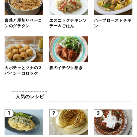
白菜と厚切りベーコ
エスニックチキンソ
ハーブローストチキ
ンのグラタン
テー＆ごはん
ン
カボチャとツナのス
豚のイチジク巻き
パイシーコロッケ
人気のレシピ
1
2
3