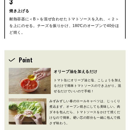
3
焼き上げる
耐熱容器に＜B＞を混ぜ合わせたトマトソースを入れ、＜２＞
を上にのせる。チーズを振りかけ、180℃のオーブンで40分ほ
ど焼く。
Point
オリーブ油を加えるだけ
トマト缶にオリーブ油と塩、こしょうを加え
るだけで簡単トマトソースのでき上がり。混
ぜるだけでいいので手軽！
みずみずしい春のロールキャベツは、じっくり
煮込まず、オーブン焼きにしても美味しい。肉
ダネを包んだら、トマトソースをかけて焼くだ
けなので簡単。硬い芯の部分も一緒に包んで残
さず味わう。