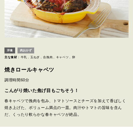
洋食
肉おかず
主な食材 :
牛乳
玉ねぎ
合挽肉
キャベツ
卵
焼きロールキャベツ
調理時間
60分
こんがり焼いた焦げ目もごちそう！
春キャベツで挽肉を包み、トマトソースとチーズを加えて香ばしく
焼き上げた、ボリューム満点の一皿。肉汁やトマトの旨味を含ん
だ、くったり軟らかな春キャベツが絶品。