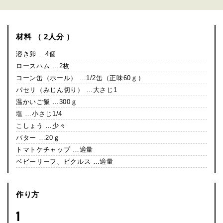
材料 （ 2人分 ）
溶き卵 …4個
ロースハム …2枚
コーン缶（ホール） …1/2缶（正味60ｇ）
パセリ（みじん切り） …大さじ1
温かいご飯 …300ｇ
塩 …小さじ1/4
こしょう …少々
バター …20ｇ
トマトケチャップ …適量
ベビーリーフ、ピクルス …適量
作り方
1