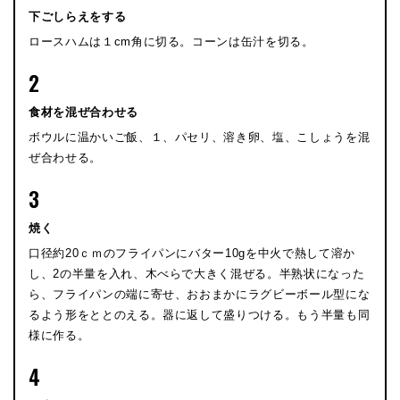
下ごしらえをする
ロースハムは１cm角に切る。コーンは缶汁を切る。
2
食材を混ぜ合わせる
ボウルに温かいご飯、１、パセリ、溶き卵、塩、こしょうを混
ぜ合わせる。
3
焼く
口径約20ｃｍのフライパンにバター10gを中火で熱して溶か
し、2の半量を入れ、木べらで大きく混ぜる。半熟状になった
ら、フライパンの端に寄せ、おおまかにラグビーボール型にな
るよう形をととのえる。器に返して盛りつける。もう半量も同
様に作る。
4