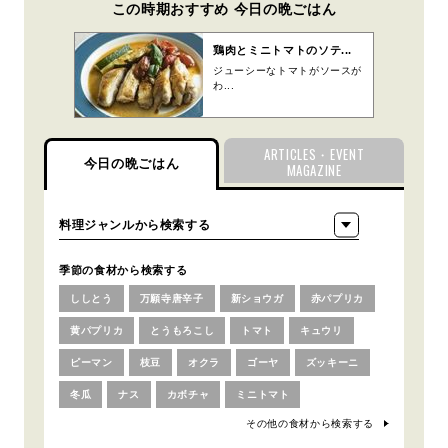
この時期おすすめ 今日の晩ごはん
鶏肉とミニトマトのソテ...
ジューシーなトマトがソースが
わ...
ARTICLES・EVENT
今日の晩ごはん
MAGAZINE
季節の食材から検索する
ししとう
万願寺唐辛子
新ショウガ
赤パプリカ
黄パプリカ
とうもろこし
トマト
キュウリ
ピーマン
枝豆
オクラ
ゴーヤ
ズッキーニ
冬瓜
ナス
カボチャ
ミニトマト
その他の食材から検索する