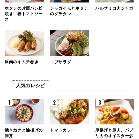
ホタテの片面パン粉
ジャガイモとホタテ
バルサミコ肉ジャガ
焼き 春トマトソー
のグラタン
ス
豚肉のキムチ巻き
コブサラダ
人気のレシピ
1
2
3
焼きねぎと油揚げの
トマトカレー
厚揚げと豚肉、パプ
卵丼
リカのオイスター炒