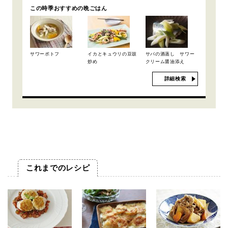
この時季おすすめの晩ごはん
サワーポトフ
イカとキュウリの豆豉
サバの酒蒸し サワー
炒め
クリーム醤油添え
詳細検索
これまでのレシピ