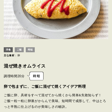
洋食
ご飯
時短
主な食材 :
卵
混ぜ焼きオムライス
調理時間
20分
卵で包まずに、ご飯に混ぜて焼くアイデア料理
ご飯に卵、具材をすべて混ぜてから焼くから簡単&失敗知らず！
ご飯一粒一粒に卵液がからんで美味。短時間で成形して、中はとろ
っと半熟に仕上げるのが美味しさの秘訣。