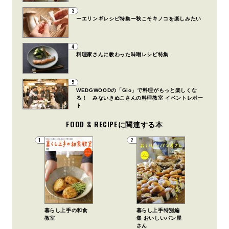
3
ーエリンギレシピ特集ー秋こそキノコを楽しみたい
4
料理家さんに教わった味噌レシピ特集
5
WEDGWOODの「Gio」で料理がもっと楽しくな
る！ みないきぬこさんの料理教室 イベントレポー
ト
FOOD & RECIPEに関連する本
1
2
暮らし上手の和食
暮らし上手特別編
教室
集 おいしいパン屋
さん