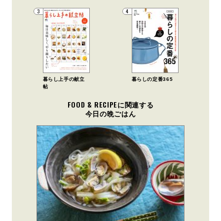
3
4
暮らし上手の献立
暮らしの定番365
帖
FOOD & RECIPEに関連する
今日の晩ごはん