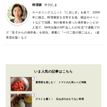
料理家
中川たま
ケータリングユニット『にぎにぎ』を経て、2008
年に独立。料理教室を主宰する他、雑誌やイベン
トなどで活躍。旬の食材を使った保存食レシピが
人気で、NHK出版のHP“あしたの生活”で連載ブロ
グ『逗子からの保存食』を担当。著書に『一汁二菜の朝ごはん』（成
美堂出版）など
いま人気の記事はこちら
1
夏野菜を楽しむ！ トマトの人気レシピ特集
2
ゲストも驚く！ 玉ねぎのおもてなし料理