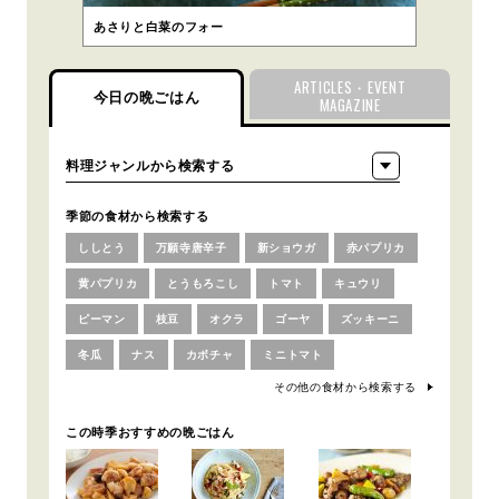
あさりと白菜のフォー
ARTICLES・EVENT
今日の晩ごはん
MAGAZINE
季節の食材から検索する
ししとう
万願寺唐辛子
新ショウガ
赤パプリカ
黄パプリカ
とうもろこし
トマト
キュウリ
ピーマン
枝豆
オクラ
ゴーヤ
ズッキーニ
冬瓜
ナス
カボチャ
ミニトマト
その他の食材から検索する
この時季おすすめの晩ごはん