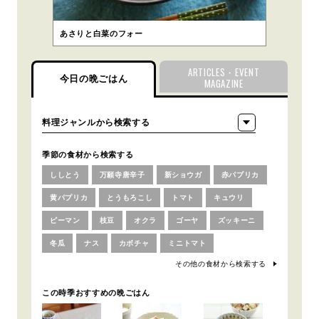
あさりと白菜のフォー
ARTICLES・EVENT
今日の晩ごはん
MAGAZINE
季節の食材から検索する
ししとう
万願寺唐辛子
新ショウガ
赤パプリカ
黄パプリカ
とうもろこし
トマト
キュウリ
ピーマン
枝豆
オクラ
ゴーヤ
ズッキーニ
冬瓜
ナス
カボチャ
ミニトマト
その他の食材から検索する
この時季おすすめの晩ごはん