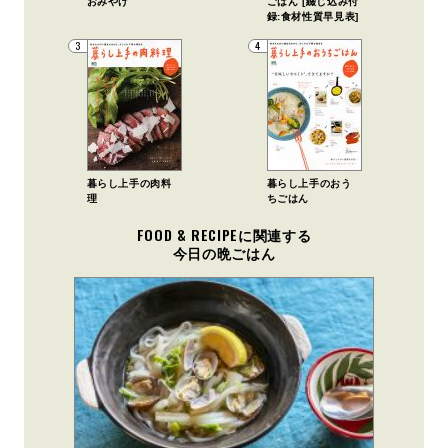
おみやげ
ごはん [綴じ込み付
録:食材性質早見表]
3
4
暮らし上手の肉料
暮らし上手のおう
理
ちごはん
FOOD & RECIPEに関連する
今日の晩ごはん