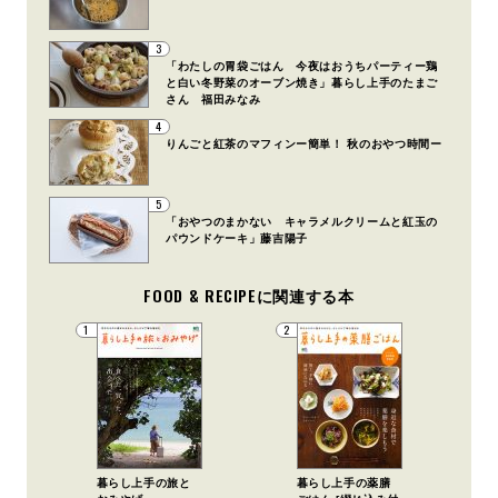
3
「わたしの胃袋ごはん 今夜はおうちパーティー鶏
と白い冬野菜のオーブン焼き」暮らし上手のたまご
さん 福田みなみ
4
りんごと紅茶のマフィンー簡単！ 秋のおやつ時間ー
5
「おやつのまかない キャラメルクリームと紅玉の
パウンドケーキ」藤吉陽子
FOOD & RECIPEに関連する本
1
2
暮らし上手の旅と
暮らし上手の薬膳