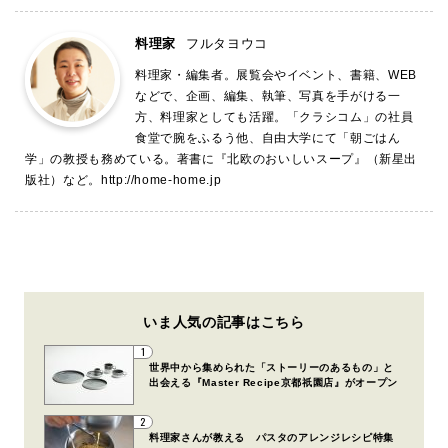
料理家
フルタヨウコ
料理家・編集者。展覧会やイベント、書籍、WEB
などで、企画、編集、執筆、写真を手がける一
方、料理家としても活躍。「クラシコム」の社員
食堂で腕をふるう他、自由大学にて「朝ごはん
学」の教授も務めている。著書に『北欧のおいしいスープ』（新星出
版社）など。
http://home-home.jp
いま人気の記事はこちら
1
世界中から集められた「ストーリーのあるもの」と
出会える『Master Recipe京都祇園店』がオープン
2
料理家さんが教える パスタのアレンジレシピ特集