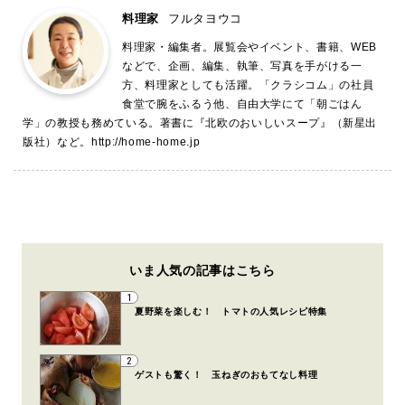
料理家
フルタヨウコ
料理家・編集者。展覧会やイベント、書籍、WEB
などで、企画、編集、執筆、写真を手がける一
方、料理家としても活躍。「クラシコム」の社員
食堂で腕をふるう他、自由大学にて「朝ごはん
学」の教授も務めている。著書に『北欧のおいしいスープ』（新星出
版社）など。
http://home-home.jp
いま人気の記事はこちら
1
夏野菜を楽しむ！ トマトの人気レシピ特集
2
ゲストも驚く！ 玉ねぎのおもてなし料理