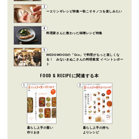
3
ーエリンギレシピ特集ー秋こそキノコを楽しみたい
4
料理家さんに教わった味噌レシピ特集
5
WEDGWOODの「Gio」で料理がもっと楽しくな
る！ みないきぬこさんの料理教室 イベントレポー
ト
FOOD & RECIPEに関連する本
1
2
暮らし上手の賢い
暮らし上手の持ち
作りおき
よりレシピ