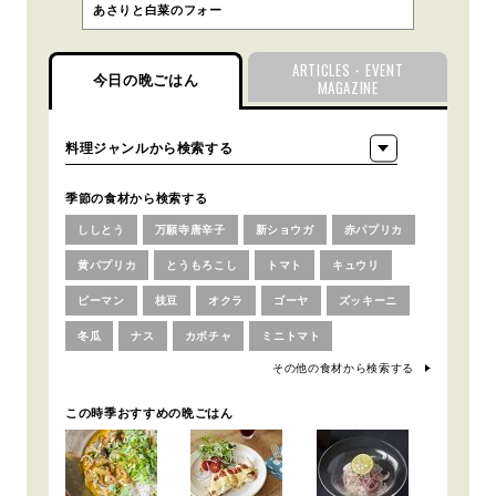
あさりと白菜のフォー
ARTICLES・EVENT
今日の晩ごはん
MAGAZINE
季節の食材から検索する
ししとう
万願寺唐辛子
新ショウガ
赤パプリカ
黄パプリカ
とうもろこし
トマト
キュウリ
ピーマン
枝豆
オクラ
ゴーヤ
ズッキーニ
冬瓜
ナス
カボチャ
ミニトマト
その他の食材から検索する
この時季おすすめの晩ごはん