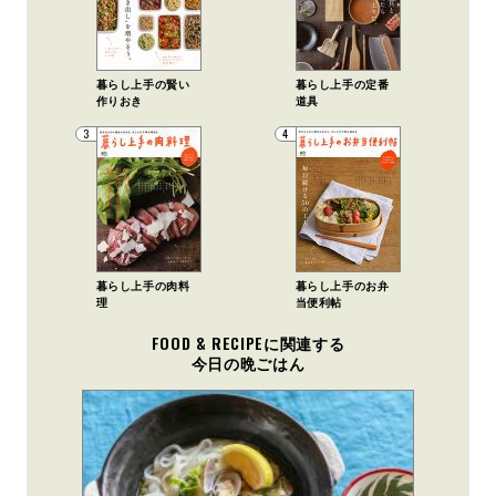
暮らし上手の賢い
暮らし上手の定番
作りおき
道具
3
4
暮らし上手の肉料
暮らし上手のお弁
理
当便利帖
FOOD & RECIPEに関連する
今日の晩ごはん