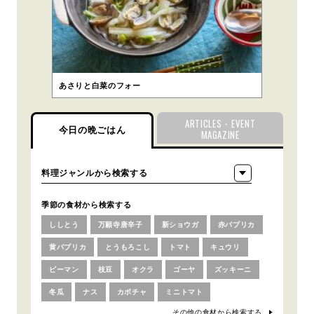
あさりと白菜のフォー
ARTICLES・EVENT
今日の晩ごはん
MAGAZINE
季節の食材から検索する
ししとう
万願寺唐辛子
新ショウガ
赤パプリカ
黄パプリカ
とうもろこし
トマト
キュウリ
ピーマン
枝豆
オクラ
ゴーヤ
ズッキーニ
冬瓜
ナス
カボチャ
ミニトマト
その他の食材から検索する