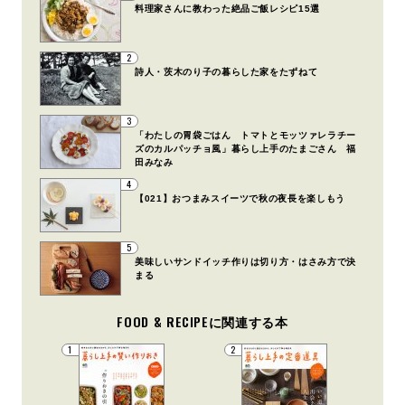
料理家さんに教わった絶品ご飯レシピ15選
2
詩人・茨木のり子の暮らした家をたずねて
3
「わたしの胃袋ごはん トマトとモッツァレラチー
ズのカルパッチョ風」暮らし上手のたまごさん 福
田みなみ
4
【021】おつまみスイーツで秋の夜長を楽しもう
5
美味しいサンドイッチ作りは切り方・はさみ方で決
まる
FOOD & RECIPEに関連する本
1
2