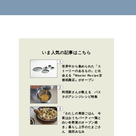
いま人気の記事はこちら
1
世界中から集められた「ス
トーリーのあるもの」と出
会える『Master Recipe京
都祇園店』がオープン
2
料理家さんが教える パス
タのアレンジレシピ特集
3
「わたしの胃袋ごはん 今
夜はおうちパーティー鶏と
白い冬野菜のオーブン焼
き」暮らし上手のたまごさ
ん 福田みなみ