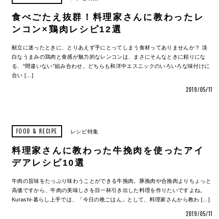
食べごたえ抜群！料理家さんに教わったレ
ンコン×鶏肉レシピ12選
献立に迷ったときに、とりあえず手にとってしまう食材ってありませんか？ 淡
白なうまみの鶏肉と食感が魅力的なレンコンは、まさにそんなときに頼りにな
る、“間違いない”組み合わせ。どちらも和洋中エスニックのいろいろな味付けに
合い […]
2019/05/11
FOOD & RECIPE
レシピ特集
料理家さんに教わった牛挽肉を使ったアイ
デアレシピ10選
牛肉の旨味をたっぷり味わうことができる牛挽肉。豚挽肉や合挽肉よりちょっと
高価ですから、牛肉の美味しさを目一杯引き出した料理を作りたいですよね。
Kurashi-暮らし上手では、「今日の晩ごはん」として、料理家さんから教わ […]
2019/05/11