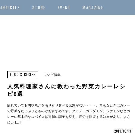
ARTICLES
STORE
EVENT
MAGAZINE
FOOD & RECIPE
レシピ特集
人気料理家さんに教わった野菜カレーレシ
ピ8選
疲れていてお肉や魚介をもりもり食べる元気がない・・・。そんなときはカレー
で野菜をたっぷりとるのがおすすめです。クミン、カルダモン、シナモンなどカ
レーの基本的なスパイスは胃腸の調子を整え、疲労を回復する効果があり、まさ
にカ […]
2019/05/13