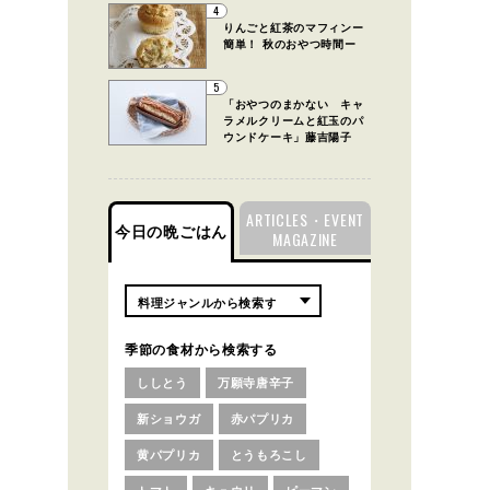
4
りんごと紅茶のマフィンー
簡単！ 秋のおやつ時間ー
5
「おやつのまかない キャ
ラメルクリームと紅玉のパ
ウンドケーキ」藤吉陽子
ARTICLES・EVENT
今日の晩ごはん
MAGAZINE
季節の食材から検索する
ししとう
万願寺唐辛子
新ショウガ
赤パプリカ
黄パプリカ
とうもろこし