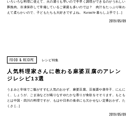
いろいろな料理に使えて、火の通りも早いので手早く調理ができるのがうれしい
豚挽肉。冷凍保存して常備しているご家庭も多いのでは？ 肉汁をたっぷり味わ
えて柔らかいので、子どもたちも大好きですよね。 Kurashi-暮らし上手で […]
2019/05/09
FOOD & RECIPE
レシピ特集
人気料理家さんに教わる麻婆豆腐のアレン
ジレシピ13選
うまみと辛味でご飯がすすむ人気のおかず、麻婆豆腐。豆板醤や唐辛子、にんに
く、しょうが、ごま油などが織りなすゆたかな香りが食欲をそそります。もとも
とは中国・四川の料理ですが、もはや日本の食卓にも欠かせない定番おかず。た
くさ […]
2019/05/09