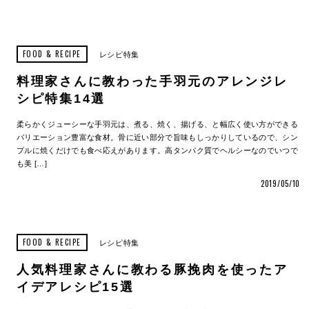
FOOD & RECIPE
レシピ特集
料理家さんに教わった手羽元のアレンジレ
シピ特集14選
柔らかくジューシーな手羽元は、煮る、焼く、揚げる、と幅広く使い方ができる
バリエーション豊富な食材。骨に近い部分で旨味もしっかりしているので、シン
プルに焼くだけでも食べ応えがあります。高タンパク質でヘルシーなのでいつで
も美 […]
2019/05/10
FOOD & RECIPE
レシピ特集
人気料理家さんに教わる豚挽肉を使ったア
イデアレシピ15選