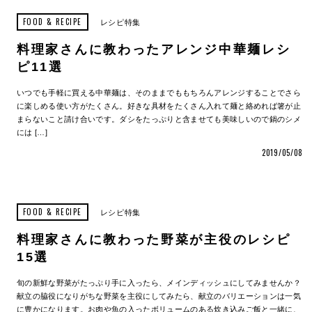
FOOD & RECIPE
レシピ特集
料理家さんに教わったアレンジ中華麺レシ
ピ11選
いつでも手軽に買える中華麺は、そのままでももちろんアレンジすることでさら
に楽しめる使い方がたくさん。好きな具材をたくさん入れて麺と絡めれば箸が止
まらないこと請け合いです。ダシをたっぷりと含ませても美味しいので鍋のシメ
には […]
2019/05/08
FOOD & RECIPE
レシピ特集
料理家さんに教わった野菜が主役のレシピ
15選
旬の新鮮な野菜がたっぷり手に入ったら、メインディッシュにしてみませんか？
献立の脇役になりがちな野菜を主役にしてみたら、献立のバリエーションは一気
に豊かになります。お肉や魚の入ったボリュームのある炊き込みご飯と一緒に、