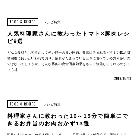
FOOD & RECIPE
レシピ特集
人気料理家さんに教わったトマト×豚肉レシ
ピ9選
どんな食材とも相性がよく使い勝手の良い豚肉。豊富に含まれるビタミンB1が疲
労回復に良いといわれており、疲れがたまっているときに食べている方も多いの
ではないでしょうか。そんな豚肉の疲労回復効果をさらに強化してくれるのがト
マ […]
2019/05/13
FOOD & RECIPE
レシピ特集
料理家さんに教わった10～15分で簡単にで
きるお弁当のお肉おかず13選
明日のお弁当のおかずは何にしよう……。栄養バランスが良くて、美味しくて、