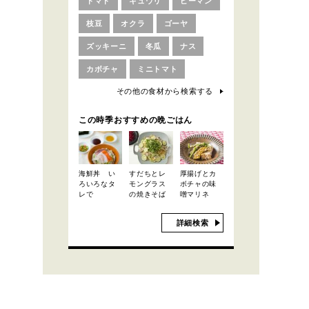
トマト
キュウリ
ピーマン
枝豆
オクラ
ゴーヤ
ズッキーニ
冬瓜
ナス
カボチャ
ミニトマト
その他の食材から検索する
この時季おすすめの晩ごはん
海鮮丼 い
すだちとレ
厚揚げとカ
ろいろなタ
モングラス
ボチャの味
レで
の焼きそば
噌マリネ
詳細検索