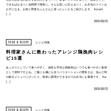
できればなるべく短時間で簡単に。そんな思いに応えるべく、お弁当のメインお
かずになる、お肉と野菜をふんだんに使ったレシピをご紹介します。 Kurash
[…]
2019/05/12
FOOD & RECIPE
レシピ特集
料理家さんに教わったアレンジ鶏挽肉レシ
ピ15選
あっさりとしていて食べやすく、値段も手頃な鶏挽肉はいつでも食べやすい食材
として便利ですよね。ご飯にも麺にも合うバリエーションの豊富さは、悩んだ時
の献立メニューにぴったり。簡単に調理ができるのでお弁当にも最適です。 Kur
[…]
2019/05/12
FOOD & RECIPE
レシピ特集