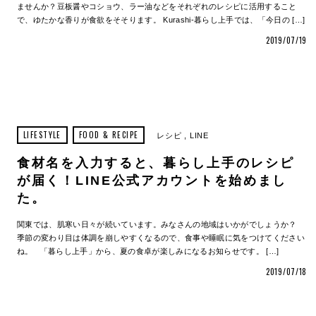
ませんか？豆板醤やコショウ、ラー油などをそれぞれのレシピに活用すること
で、ゆたかな香りが食欲をそそります。 Kurashi-暮らし上手では、「今日の […]
2019/07/19
LIFESTYLE
FOOD & RECIPE
レシピ
LINE
食材名を入力すると、暮らし上手のレシピ
が届く！LINE公式アカウントを始めまし
た。
関東では、肌寒い日々が続いています。みなさんの地域はいかがでしょうか？
季節の変わり目は体調を崩しやすくなるので、食事や睡眠に気をつけてください
ね。 「暮らし上手」から、夏の食卓が楽しみになるお知らせです。 […]
2019/07/18