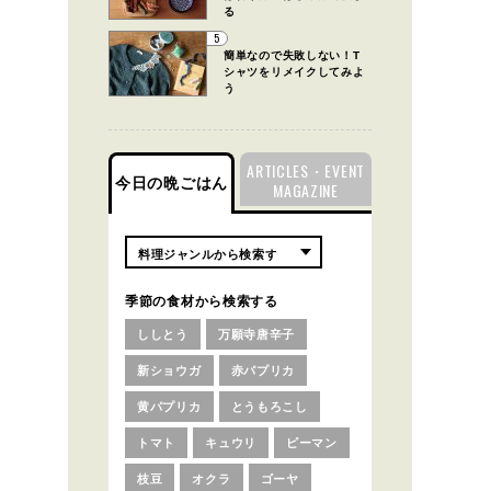
る
5
簡単なので失敗しない！T
シャツをリメイクしてみよ
う
ARTICLES・EVENT
今日の晩ごはん
MAGAZINE
季節の食材から検索する
ししとう
万願寺唐辛子
新ショウガ
赤パプリカ
黄パプリカ
とうもろこし
トマト
キュウリ
ピーマン
枝豆
オクラ
ゴーヤ