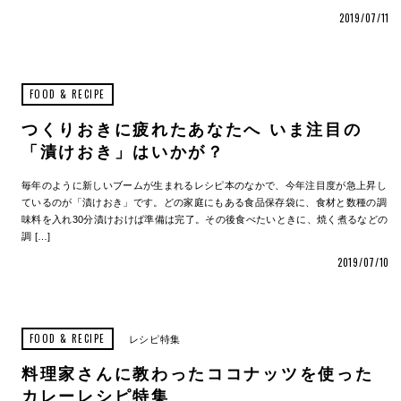
2019/07/11
FOOD & RECIPE
つくりおきに疲れたあなたへ いま注目の
「漬けおき」はいかが？
毎年のように新しいブームが生まれるレシピ本のなかで、今年注目度が急上昇し
ているのが「漬けおき」です。どの家庭にもある食品保存袋に、食材と数種の調
味料を入れ30分漬けおけば準備は完了。その後食べたいときに、焼く煮るなどの
調 […]
2019/07/10
FOOD & RECIPE
レシピ特集
料理家さんに教わったココナッツを使った
カレーレシピ特集