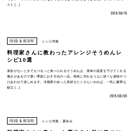
スト […]
2019/08/15
FOOD & RECIPE
レシピ特集
料理家さんに教わったアレンジそうめんレ
シピ10選
食欲がないときでもつるっと食べられるそうめんは、身体の温度を下げてくれる
働きがあるので暑い季節におすすめの一品。簡単に作れるうえに様々な薬味やつ
けあわせで楽しめます。冷蔵庫の余った具材をたくさんいれれば、一気に豪華な
献立 […]
2019/08/09
FOOD & RECIPE
レシピ特集
夏休み