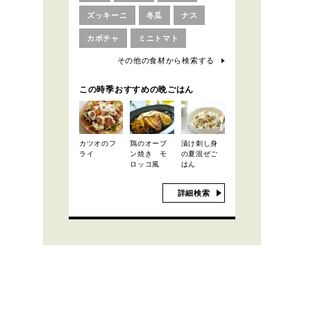
ズッキーニ
冬瓜
ナス
カボチャ
ミニトマト
その他の食材から検索する
この時季おすすめの晩ごはん
カツオのフ
鶏のオーブ
漬け刺し身
ライ
ン焼き モ
の夏混ぜご
ロッコ風
はん
詳細検索