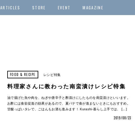
ARTICLES
STORE
EVENT
MAGAZINE
FOOD & RECIPE
レシピ特集
料理家さんに教わった南蛮漬けレシピ特集
油で揚げた魚や肉を、ねぎや唐辛子と酢漬けにしたものを南蛮漬けといいます。
お酢には食欲促進の効果があるので、夏バテで食が進まないときにもおすすめ。
甘酸っぱいタレで、ごはんもお酒も進みます！ Kurashi-暮らし上手では、 […]
2019/08/23