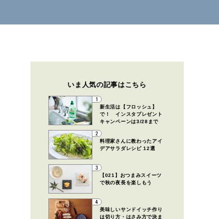
いま人気の記事はこちら
1
新生活は【フロッシュ】
で！ インスタプレゼント
キャンペーンは3/28まで
2
料理家さんに教わったアイ
デアサラダレシピ 12選
3
【021】おつまみスイーツ
で秋の夜長を楽しもう
4
美味しいサンドイッチ作り
は切り方・はさみ方で決ま