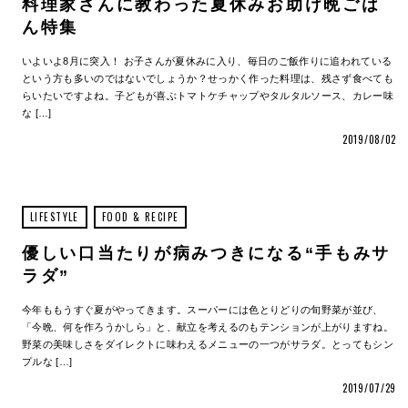
料理家さんに教わった夏休みお助け晩ごは
ん特集
いよいよ8月に突入！ お子さんが夏休みに入り、毎日のご飯作りに追われている
という方も多いのではないでしょうか？せっかく作った料理は、残さず食べても
らいたいですよね。子どもが喜ぶトマトケチャップやタルタルソース、カレー味
な […]
2019/08/02
LIFESTYLE
FOOD & RECIPE
優しい口当たりが病みつきになる“手もみサ
ラダ”
今年ももうすぐ夏がやってきます。スーパーには色とりどりの旬野菜が並び、
「今晩、何を作ろうかしら」と、献立を考えるのもテンションが上がりますね。
野菜の美味しさをダイレクトに味わえるメニューの一つがサラダ。とってもシン
プルな […]
2019/07/29