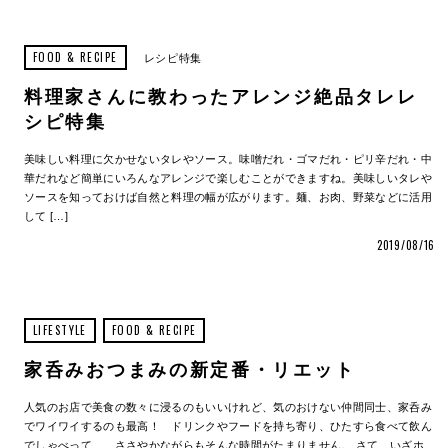
FOOD & RECIPE
レシピ特集
料理家さんに教わったアレンジ絶品タレレ
シピ特集
美味しい料理に欠かせないタレやソース。味噌だれ・ゴマだれ・ピリ辛だれ・中
華だれなど簡単にいろんなアレンジで楽しむことができますね。美味しいタレや
ソースを知っておけば自然と料理の幅が広がります。麺、お肉、野菜などに活用
して […]
2019/08/16
LIFESTYLE
FOOD & RECIPE
家呑みおつまみの新定番・リエット
人気のお店で美食の数々に浸るのもいいけれど、気のおけない仲間同士、家呑み
でワイワイするのも最高！ ドリンクやフードを持ち寄り、ひたすら食べて飲ん
でしゃべって……ささやかながらもそんな時間がたまりません。 さて、いざホ