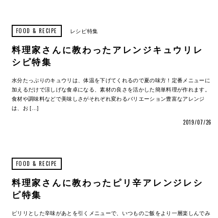
FOOD & RECIPE
レシピ特集
料理家さんに教わったアレンジキュウリレ
シピ特集
水分たっぷりのキュウリは、体温を下げてくれるので夏の味方！定番メニューに
加えるだけで涼しげな食卓になる、素材の良さを活かした簡単料理が作れます。
食材や調味料などで美味しさがそれぞれ変わるバリエーション豊富なアレンジ
は、お […]
2019/07/26
FOOD & RECIPE
料理家さんに教わったピリ辛アレンジレシ
ピ特集
ピリリとした辛味があとを引くメニューで、いつものご飯をより一層楽しんでみ