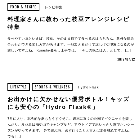
FOOD & RECIPE
レシピ特集
料理家さんに教わった枝豆アレンジレシピ
特集
食べやすい豆といえば、枝豆。そのまま茹でて食べるのはもちろん、意外な組み
合わせができる楽しみ方があります。一品加えるだけで涼しげな印象になるのが
嬉しいですよね。 Kurashi-暮らし上手では、「今日の晩ごはん」として、 […]
2019/07/12
LIFESTYLE
SPORTS & WELLNESS
Hydro Flask
お出かけに欠かせない優秀ボトル！キッズ
にも安心の「Hydro Flask®」
7月に入り、本格的な夏ももうすぐそこ。週末に近くの公園でピクニックを楽し
んだり、夏休みは海や山でキャンプなど、アウトドアで思いっきり遊びたいシー
ズンがやってきます。 外で遊ぶ時、必ず行うことと言えば水分補給ですよね。
でも […]