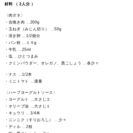
材料 （ 2人分 ）
〈肉ダネ〉
・合挽き肉 …200g
・玉ねぎ（みじん切り） …50g
・溶き卵 …1/2個分
・パン粉 …１５g
・牛乳 …25ml
・塩 …ひとつまみ
・クミンパウダー、オレガノ、黒こしょう …各少々
・ナス …1/2本
・ミニトマト …適量
〈ハーブヨーグルトソース〉
・ヨーグルト …大さじ２
・オリーブ油 …大さじ１
・キュウリ …1/4本
・ニンニク（すりおろし） …少々
・ディル …2枝