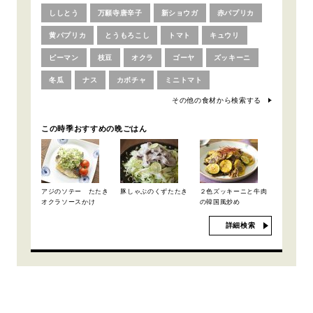
ししとう
万願寺唐辛子
新ショウガ
赤パプリカ
黄パプリカ
とうもろこし
トマト
キュウリ
ピーマン
枝豆
オクラ
ゴーヤ
ズッキーニ
冬瓜
ナス
カボチャ
ミニトマト
その他の食材から検索する
この時季おすすめの晩ごはん
アジのソテー たたき
豚しゃぶのくずたたき
２色ズッキーニと牛肉
オクラソースかけ
の韓国風炒め
詳細検索