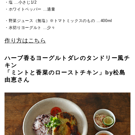
・塩 …小さじ1/2
・ホワイトペッパー …適量
・野菜ジュース（無塩）※トマトミックスのもの …400ml
・水切りヨーグルト …少々
作り方はこちら
ハーブ香るヨーグルトダレのタンドリー風チ
キン
「ミントと香菜のローストチキン」by松島
由恵さん