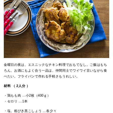
金曜日の夜は、エスニックなチキン料理でおもてなし。ご飯はもち
ろん、お酒にもよく合う一品は、仲間同士でワイワイ言いながら食
べたい。フライパンで作れる手軽さもうれしい。
材料 （ 2人分 ）
・鶏もも肉 …小2枚（400ｇ）
・セロリ …1本
・塩、粗びき黒こしょう …各少々