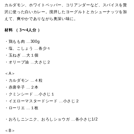
カルダモン、ホワイトペッパー、コリアンダーなど、スパイスを贅
沢に使った白いカレー。撹拌したヨーグルトとカシューナッツを加
えて、爽やかでありながら奥深い味に。
材料 （ 3〜4人分 ）
・鶏もも肉 …300g
・塩、こしょう …各少々
・玉ねぎ …大１個
・オリーブ油 …大さじ２
＜A＞
・カルダモン …４粒
・赤唐辛子 …２本
・クミンシード …小さじ１
・イエローマスタードシード …小さじ２
・ローリエ …１枚
・おろしニンニク、おろしショウガ …各小さじ1/2
＜B＞