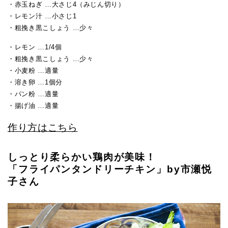
・赤玉ねぎ …大さじ4（みじん切り）
・レモン汁 …小さじ1
・粗挽き黒こしょう …少々
・レモン …1/4個
・粗挽き黒こしょう …少々
・小麦粉 …適量
・溶き卵 …1個分
・パン粉 …適量
・揚げ油 …適量
作り方はこちら
しっとり柔らかい鶏肉が美味！
「フライパンタンドリーチキン」by市瀬悦
子さん