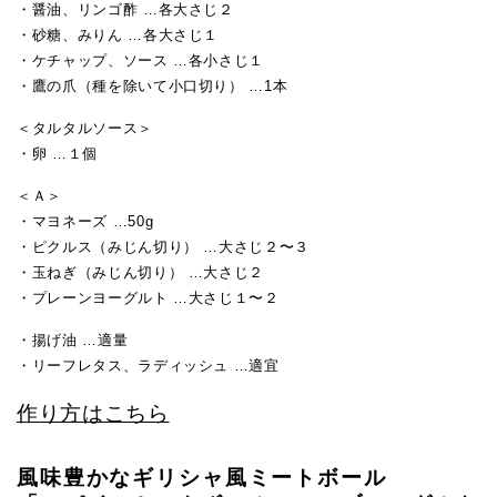
・醤油、リンゴ酢 …各大さじ２
・砂糖、みりん …各大さじ１
・ケチャップ、ソース …各小さじ１
・鷹の爪（種を除いて小口切り） …1本
＜タルタルソース＞
・卵 …１個
＜Ａ＞
・マヨネーズ …50g
・ピクルス（みじん切り） …大さじ２〜３
・玉ねぎ（みじん切り） …大さじ２
・プレーンヨーグルト …大さじ１〜２
・揚げ油 …適量
・リーフレタス、ラディッシュ …適宜
作り方はこちら
風味豊かなギリシャ風ミートボール