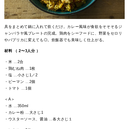
具をまとめて鍋に入れて炊くだけ。カレー風味が食欲をそそそるジ
ャンバラヤ風プレートの完成。鶏肉をシーフードに、野菜をセロリ
やパプリカに変えても◎。炊飯器でも美味しく仕上がる。
材料 （ 2〜3人分 ）
・米 …2合
・鶏むね肉 …1枚
・塩 …小さじ1／2
・ピーマン …2個
・トマト …1個
＜A＞
・水 …350ml
・カレー粉 …大さじ1
・ウスターソース、醤油 …各大さじ１