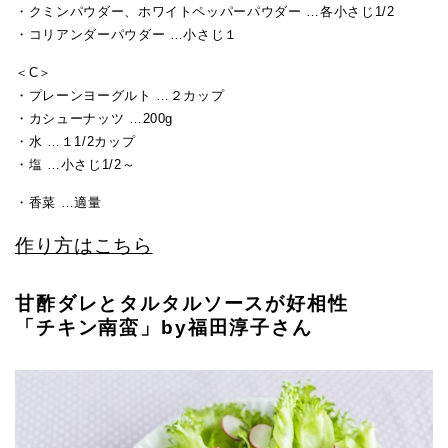
・クミンパウダー、ホワイトペッパーパウダー …各小さじ1/2
・コリアンダーパウダー …小さじ１
＜C＞
・プレーンヨーグルト …２カップ
・カシューナッツ …200g
・水 …１1/2カップ
・塩 …小さじ1/2～
・香菜 …適量
作り方はこちら
甘酢ダレとタルタルソースが好相性
「チキン南蛮」by福田淳子さん