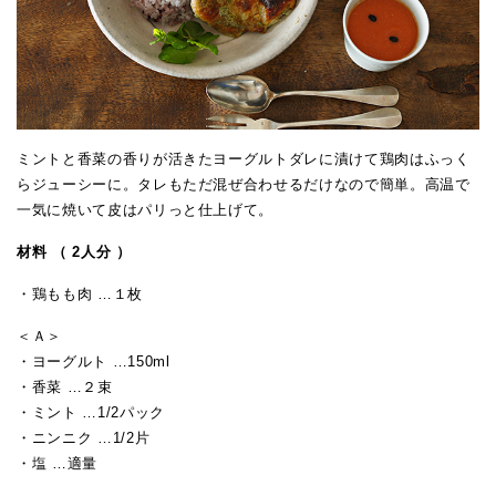
ミントと香菜の香りが活きたヨーグルトダレに漬けて鶏肉はふっく
らジューシーに。タレもただ混ぜ合わせるだけなので簡単。高温で
一気に焼いて皮はパリっと仕上げて。
材料 （ 2人分 ）
・鶏もも肉 …１枚
＜Ａ＞
・ヨーグルト …150ml
・香菜 …２束
・ミント …1/2パック
・ニンニク …1/2片
・塩 …適量