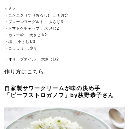
＜Ａ＞
・ニンニク（すりおろし） …１片分
・プレーンヨーグルト …大さじ3
・トマトケチャップ …大さじ2
・カレー粉 …大さじ1/2
・塩 …小さじ1/3
・こしょう …少々
・オリーブオイル …大さじ1/2
作り方はこちら
自家製サワークリームが味の決め手
「ビーフストロガノフ」by荻野恭子さん