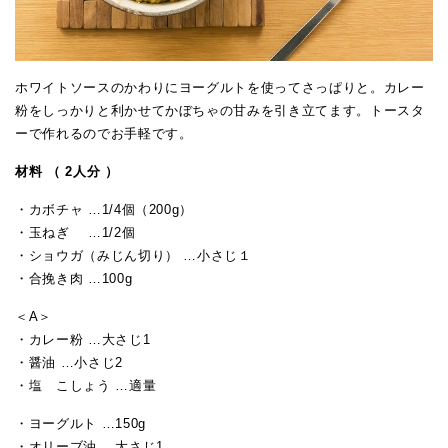
ホワイトソースのかわりにヨーグルトを使ってさっぱりと。カレー
粉をしっかりと利かせてかぼちゃの甘みを引き立てます。トースタ
ーで作れるのでお手軽です。
材料 （ 2人分 ）
・カボチャ …1/4個（200g）
・玉ねぎ …1/2個
・ショウガ（みじん切り） …小さじ１
・合挽き肉 …100g
＜A＞
・カレー粉 …大さじ1
・醤油 …小さじ2
・塩 こしょう …適量
・ヨーグルト …150g
・オリーブ油 …大さじ1