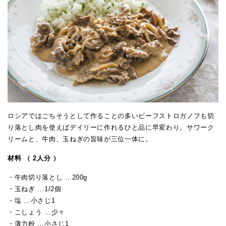
ロシアではごちそうとして作ることの多いビーフストロガノフも切
り落とし肉を使えばデイリーに作れるひと品に早変わり。サワーク
リームと、牛肉、玉ねぎの旨味が三位一体に。
材料 （ 2人分 ）
・牛肉切り落とし …200g
・玉ねぎ …1/2個
・塩 …小さじ1
・こしょう …少々
・薄力粉 …小さじ1