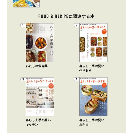
FOOD & RECIPEに関連する本
1
2
わたしの常備菜
暮らし上手の賢い
作りおき
3
4
暮らし上手の賢い
暮らし上手の賢い
キッチン
お弁当