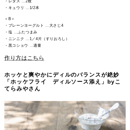
・レタス …2枚
・キュウリ …1/2本
＜B＞
・プレーンヨーグルト …大さじ4
・塩 …ふたつまみ
・ニンニク …1／4片（すりおろし）
・黒コショウ …適量
作り方はこちら
ホッケと爽やかにディルのバランスが絶妙
「ホッケフライ ディルソース添え」byこ
てらみやさん