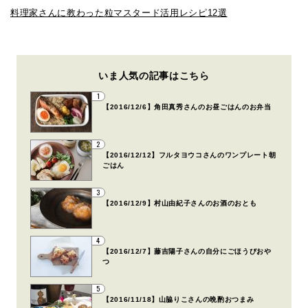
料理家さんに教わった粒マスタード活用レシピ12選
いま人気の記事はこちら
1
【2016/12/6】角田真秀さんのお昼ごはんのお弁当
2
【2016/12/12】フルタヨウコさんのワンプレート朝
ごはん
3
【2016/12/9】村山由紀子さんのお酒のおとも
4
【2016/12/7】藤吉陽子さんの自分にごほうびおや
つ
5
【2016/11/18】山脇りこさんの晩酌おつまみ