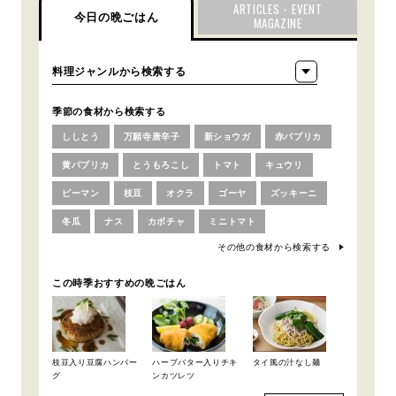
ARTICLES・EVENT
今日の晩ごはん
MAGAZINE
季節の食材から検索する
ししとう
万願寺唐辛子
新ショウガ
赤パプリカ
黄パプリカ
とうもろこし
トマト
キュウリ
ピーマン
枝豆
オクラ
ゴーヤ
ズッキーニ
冬瓜
ナス
カボチャ
ミニトマト
その他の食材から検索する
この時季おすすめの晩ごはん
枝豆入り豆腐ハンバー
ハーブバター入りチキ
タイ風の汁なし麺
グ
ンカツレツ