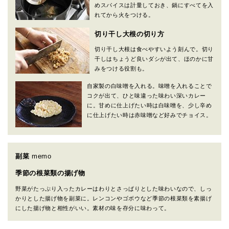
めスパイスは計量しておき、鍋にすべてを入
れてから火をつける。
切り干し大根の切り方
切り干し大根は食べやすいよう刻んで。切り
干しはちょうど良いダシが出て、ほのかに甘
みをつける役割も。
自家製の白味噌を入れる。味噌を入れることで
コクが出て、ひと味違った味わい深いカレー
に。甘めに仕上げたい時は白味噌を、少し辛め
に仕上げたい時は赤味噌など好みでチョイス。
副菜
memo
季節の根菜類の揚げ物
野菜がたっぷり入ったカレーはわりとさっぱりとした味わいなので、しっ
かりとした揚げ物を副菜に。レンコンやゴボウなど季節の根菜類を素揚げ
にした揚げ物と相性がいい。素材の味を存分に味わって。