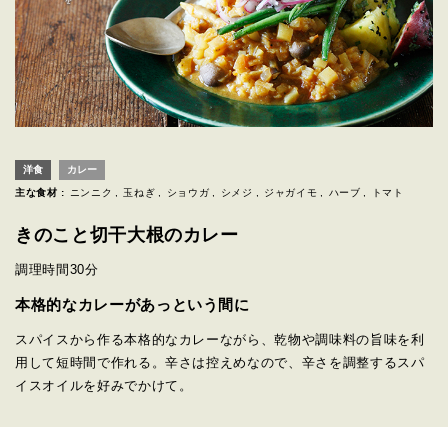
洋食
カレー
主な食材 :
ニンニク
玉ねぎ
ショウガ
シメジ
ジャガイモ
ハーブ
トマト
きのこと切干大根のカレー
調理時間
30分
本格的なカレーがあっという間に
スパイスから作る本格的なカレーながら、乾物や調味料の旨味を利
用して短時間で作れる。辛さは控えめなので、辛さを調整するスパ
イスオイルを好みでかけて。