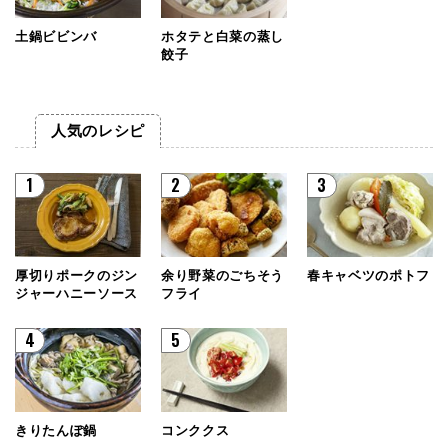
土鍋ビビンバ
ホタテと白菜の蒸し
餃子
人気のレシピ
1
2
3
厚切りポークのジン
余り野菜のごちそう
春キャベツのポトフ
ジャーハニーソース
フライ
4
5
きりたんぽ鍋
コンククス