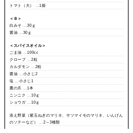
トマト（大） …1個
＜Ｂ＞
白みそ …30ｇ
醤油 …30ｇ
＜スパイスオイル＞
ごま油 …100cc
クローブ …2粒
カルダモン …2粒
醤油 …小さじ2
塩 …小さじ1
鷹の爪 …1本
ニンニク …10ｇ
ショウガ …10ｇ
添え野菜（紫玉ねぎのマリネ、サツマイモのマリネ、いんげん
のソテーなど） …2～3種類