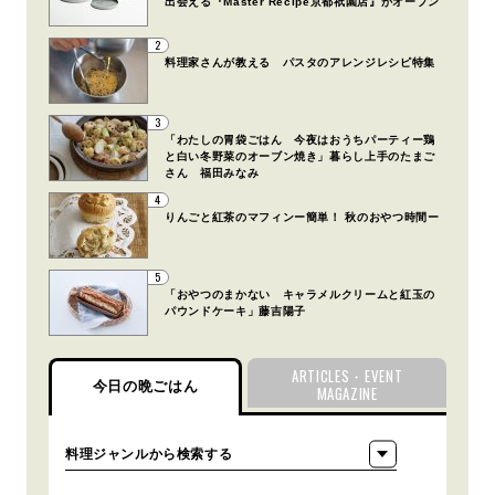
出会える『Master Recipe京都祇園店』がオープン
2
料理家さんが教える パスタのアレンジレシピ特集
3
「わたしの胃袋ごはん 今夜はおうちパーティー鶏
と白い冬野菜のオーブン焼き」暮らし上手のたまご
さん 福田みなみ
4
りんごと紅茶のマフィンー簡単！ 秋のおやつ時間ー
5
「おやつのまかない キャラメルクリームと紅玉の
パウンドケーキ」藤吉陽子
ARTICLES・EVENT
今日の晩ごはん
MAGAZINE