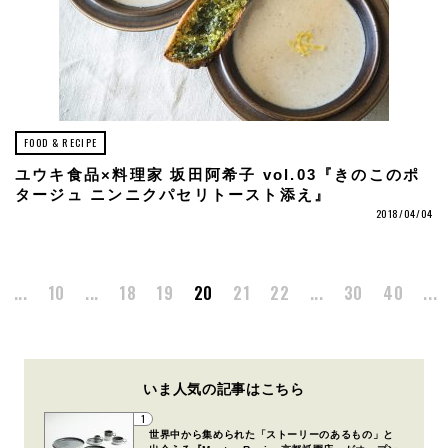
FOOD & RECIPE
ユウキ食品×料理家 坂田阿希子 vol.03『きのこのポ
タージュ ニンニクパセリトースト添え』
2018/04/04
...
10
...
18
19
20
21
22
...
30
40
...
いま人気の記事はこちら
1
世界中から集められた「ストーリーのあるもの」と