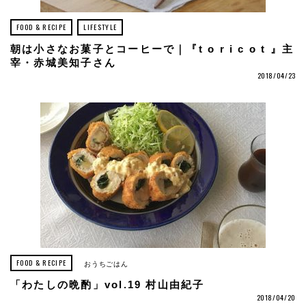
FOOD & RECIPE
LIFESTYLE
朝は小さなお菓子とコーヒーで｜『t o r i c o t 』主
宰・赤城美知子さん
2018/04/23
FOOD & RECIPE
おうちごはん
「わたしの晩酌」vol.19 村山由紀子
2018/04/20