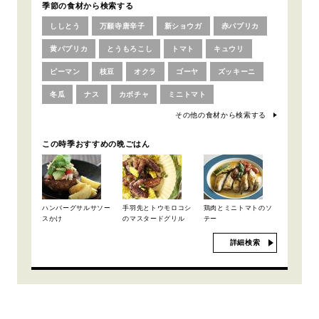
季節の食材から検索する
ししとう
万願寺唐辛子
新ショウガ
赤パプリカ
黄パプリカ
とうもろこし
トマト
キュウリ
ピーマン
枝豆
オクラ
ゴーヤ
ズッキーニ
冬瓜
ナス
カボチャ
ミニトマト
その他の食材から検索する
この時季おすすめの晩ごはん
ハンバーグサルサソー
手羽先とトウモロコシ
鶏肉とミニトマトのソ
スかけ
のマスタードグリル
テー
詳細検索