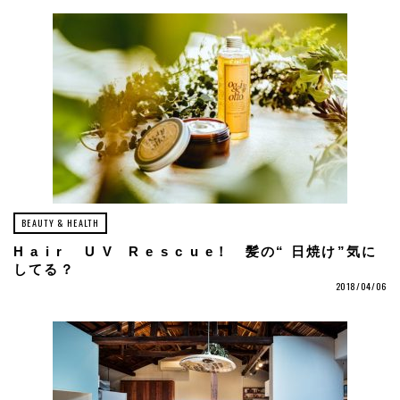
BEAUTY & HEALTH
H a i r U V R e s c u e！ 髪の“ 日焼け”気に
してる？
2018/04/06