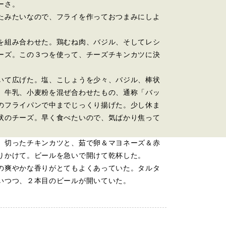
ーさ。
たみたいなので、フライを作っておつまみにしよ
を組み合わせた。鶏むね肉、バジル、そしてレシ
ーズ。この３つを使って、チーズチキンカツに決
いて広げた。塩、こしょうを少々、バジル、棒状
、牛乳、小麦粉を混ぜ合わせたもの、通称「バッ
のフライパンで中までじっくり揚げた。少し休ま
状のチーズ。早く食べたいので、気ばかり焦って
、切ったチキンカツと、茹で卵＆マヨネーズ＆赤
りかけて。ビールを急いで開けて乾杯した。
の爽やかな香りがとてもよくあっていた。タルタ
いつつ、２本目のビールが開いていた。