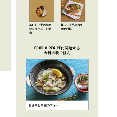
暮らし上手の知恵
暮らし上手のお弁
袋シリーズ お弁
当便利帖
当
FOOD & RECIPEに関連する
今日の晩ごはん
あさりと白菜のフォー