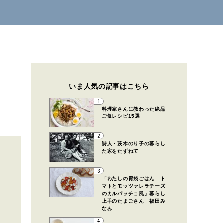
いま人気の記事はこちら
1
料理家さんに教わった絶品
ご飯レシピ15選
2
詩人・茨木のり子の暮らし
た家をたずねて
3
「わたしの胃袋ごはん ト
マトとモッツァレラチーズ
のカルパッチョ風」暮らし
上手のたまごさん 福田み
なみ
4