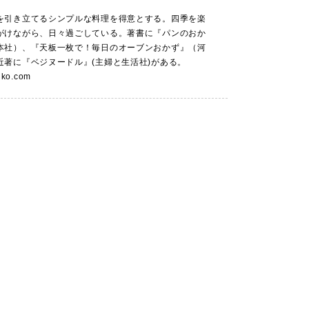
を引き立てるシンプルな料理を得意とする。四季を楽
がけながら、日々過ごしている。著書に『パンのおか
本社）、『天板一枚で！毎日のオーブンおかず』（河
近著に『ベジヌードル』(主婦と生活社)がある。
iko.com