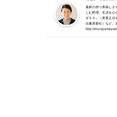
素材の持つ美味しさ
しむ料理、生活を心
ず５０』（実業之日
出書房新社）など。
http://murayamayuk