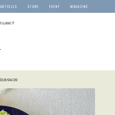
ARTICLES
STORE
EVENT
MAGAZINE
 村山由紀子
子
018/04/20