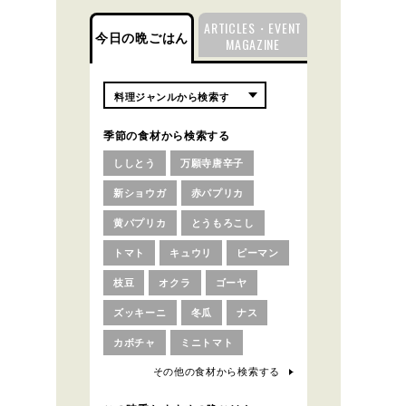
ARTICLES・EVENT
今日の晩ごはん
MAGAZINE
季節の食材から検索する
ししとう
万願寺唐辛子
新ショウガ
赤パプリカ
黄パプリカ
とうもろこし
トマト
キュウリ
ピーマン
枝豆
オクラ
ゴーヤ
ズッキーニ
冬瓜
ナス
カボチャ
ミニトマト
その他の食材から検索する