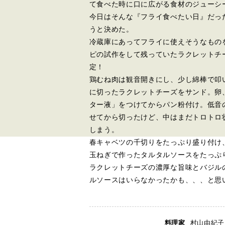
て食べた時に口に広がる食材のジューシ
今日はそんな『フライ食べたい日』だっ
うと決めた。
冷蔵庫にあってフライに使えそうなもの
ピの試作をして残っていたラクレットチ
定！
鶏むね肉は観音開きにし、少し綿棒で叩
に切ったラクレットチーズをサンド。卵
ター液」をつけてからパン粉付け。低音
せてから切ったけど、中はまだトロトロ
しまう。
春キャベツの千切りをたっぷり盛り付け
玉ねぎで作ったタルタルソースをたっぷ
ラクレットチーズの濃厚な旨味とバジル
ルソースはいらなかったかも、、、と思
料理家
村山由紀子