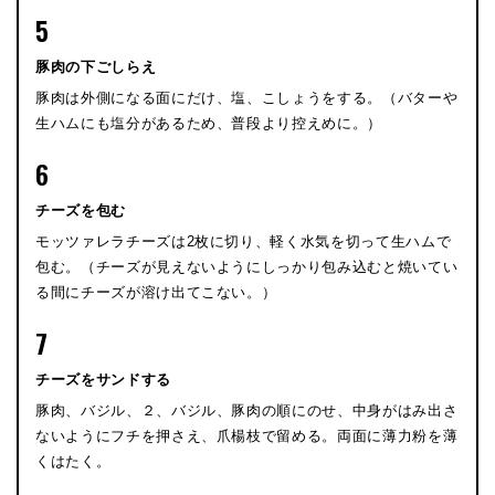
5
豚肉の下ごしらえ
豚肉は外側になる面にだけ、塩、こしょうをする。（バターや
生ハムにも塩分があるため、普段より控えめに。）
6
チーズを包む
モッツァレラチーズは2枚に切り、軽く水気を切って生ハムで
包む。（チーズが見えないようにしっかり包み込むと焼いてい
る間にチーズが溶け出てこない。）
7
チーズをサンドする
豚肉、バジル、２、バジル、豚肉の順にのせ、中身がはみ出さ
ないようにフチを押さえ、爪楊枝で留める。両面に薄力粉を薄
くはたく。