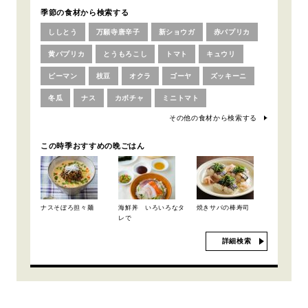
季節の食材から検索する
ししとう
万願寺唐辛子
新ショウガ
赤パプリカ
黄パプリカ
とうもろこし
トマト
キュウリ
ピーマン
枝豆
オクラ
ゴーヤ
ズッキーニ
冬瓜
ナス
カボチャ
ミニトマト
その他の食材から検索する
この時季おすすめの晩ごはん
ナスそぼろ担々麺
海鮮丼 いろいろなタ
焼きサバの棒寿司
レで
詳細検索