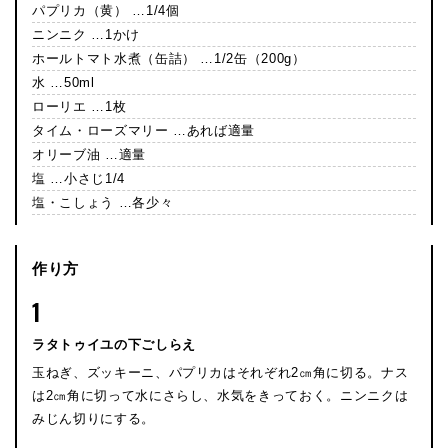
パプリカ（黄） …1/4個
ニンニク …1かけ
ホールトマト水煮（缶詰） …1/2缶（200g）
水 …50ml
ローリエ …1枚
タイム・ローズマリー …あれば適量
オリーブ油 …適量
塩 …小さじ1/4
塩・こしょう …各少々
作り方
1
ラタトゥイユの下ごしらえ
玉ねぎ、ズッキーニ、パプリカはそれぞれ2㎝角に切る。ナス
は2㎝角に切って水にさらし、水気をきっておく。ニンニクは
みじん切りにする。