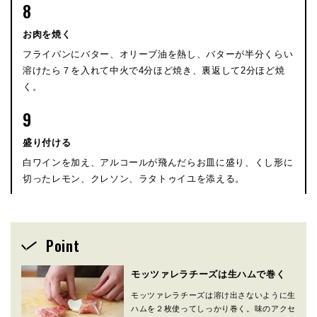
8
お肉を焼く
フライパンにバター、オリーブ油を熱し、バターが半分くらい
溶けたら７を入れて中火で4分ほど焼き、裏返して2分ほど焼
く。
9
盛り付ける
白ワインを加え、アルコールが飛んだらお皿に盛り、くし形に
切ったレモン、クレソン、ラタトゥイユを添える。
Point
モッツァレラチーズは生ハムで巻く
モッツァレラチーズは溶け出さないように生
ハムを２枚使ってしっかり巻く。味のアクセ