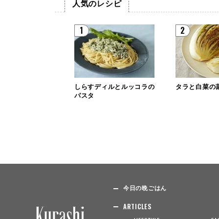
人気のレシピ
1
2
しらすディルとルッコラの
タラと白菜の
パスタ
今日の晩ごはん
ARTICLES