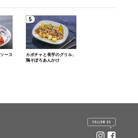
5
リソース
カボチャと長芋のグリル、
鶏そぼろあんかけ