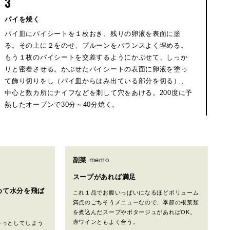
3
パイを焼く
パイ皿にパイシートを１枚おき、残りの卵液を表面に塗
る。その上に２をのせ、プルーンをバランスよく埋める。
もう１枚のパイシートを交差するようにかぶせて、しっか
りと密着させる。かぶせたパイシートの表面に卵液を塗っ
て飾り切りをし（パイ皿からはみ出ている部分を切る）、
中心と数カ所にナイフなどを刺して穴をあける。200度に予
熱したオーブンで30分～40分焼く。
副菜
memo
スープがあれば満足
めて水分を飛ば
これ１品でお腹いっぱいになるほどボリューム
満点のごちそうメニューなので、季節の根菜類
を煮込んだスープやポタージュがあればOK。
赤ワインともよく合う。
ゃっとしてしまう