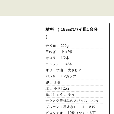
材料 （ 18㎝のパイ皿1台分
）
合挽肉 …200g
玉ねぎ …中1/2個
セロリ …1/2本
ニンジン …1/3本
オリーブ油 …大さじ２
パン粉 …1/2カップ
卵 …１個
塩 …小さじ1/2
黒こしょう …少々
ナツメグ等好みのスパイス …少々
プルーン（種抜き） …４～５粒
ピスタチオ …10粒（なくても可）