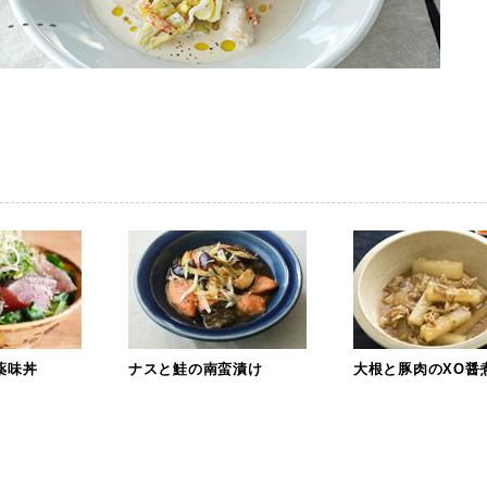
薬味丼
ナスと鮭の南蛮漬け
大根と豚肉のXO醤