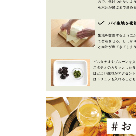
ので、焦げつかないよ
ら水分が飛ぶまで炒め
パイ生地を密
生地を交差するように
て密着させる。しっか
と肉汁が出てきてしま
ピスタチオやプルーンを入
スタチオのカリッとした食
ほどよい酸味がアクセント
はトリュフも入れることも