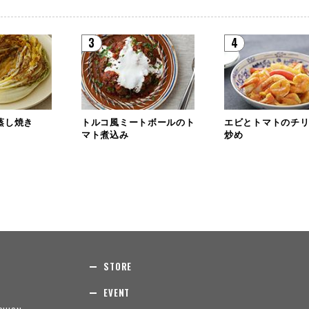
3
4
蒸し焼き
トルコ風ミートボールのト
エビとトマトのチ
マト煮込み
炒め
STORE
EVENT