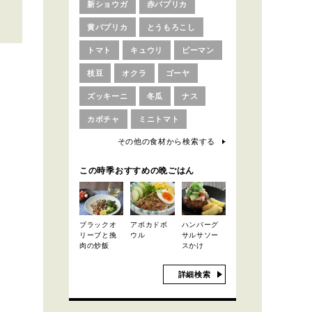
新ショウガ
赤パプリカ
黄パプリカ
とうもろこし
トマト
キュウリ
ピーマン
枝豆
オクラ
ゴーヤ
ズッキーニ
冬瓜
ナス
カボチャ
ミニトマト
その他の食材から検索する
この時季おすすめの晩ごはん
ブラックオ
アボカドボ
ハンバーグ
リーブと挽
ウル
サルサソー
肉の炒飯
スかけ
詳細検索