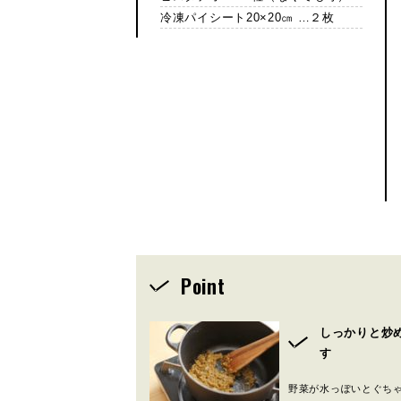
冷凍パイシート20×20㎝ …２枚
Point
しっかりと炒
す
野菜が水っぽいとぐち