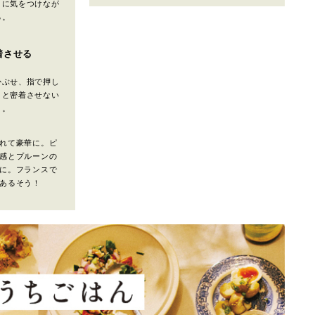
うに気をつけなが
る。
着させる
かぶせ、指で押し
りと密着させない
う。
れて豪華に。ピ
感とプルーンの
に。フランスで
あるそう！