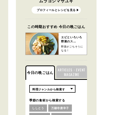
ムラヨシマサユキ
プロフィールとレシピを見る
この時期おすすめ 今日の晩ごはん
エビといろいろ
野菜のス...
野菜がごちそうに
なる！
ARTICLES・EVENT
今日の晩ごはん
MAGAZINE
季節の食材から検索する
ししとう
万願寺唐辛子