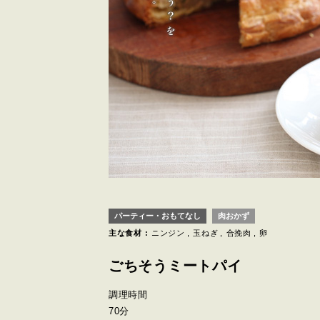
パーティー・おもてなし
肉おかず
主な食材 :
ニンジン
玉ねぎ
合挽肉
卵
ごちそうミートパイ
調理時間
70分