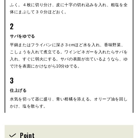
ふく。４枚に切り分け、皮に十字の切れ込みを入れ、粗塩を全
体にまぶして３０分ほどおく。
2
サバをゆでる
平鍋またはフライパンに深さ３cmほど水を入れ、香味野菜、
こしょうを入れて煮立てる。ワインビネガーを入れたらサバを
入れ、すぐに弱火にする。サバの表面が出ているようなら、ゆ
で汁を表面にかけながら10分ゆでる。
3
仕上げる
水気を切って器に盛り、青い柑橘を添える。オリーブ油を回し
かけ、塩を散らす。
Point