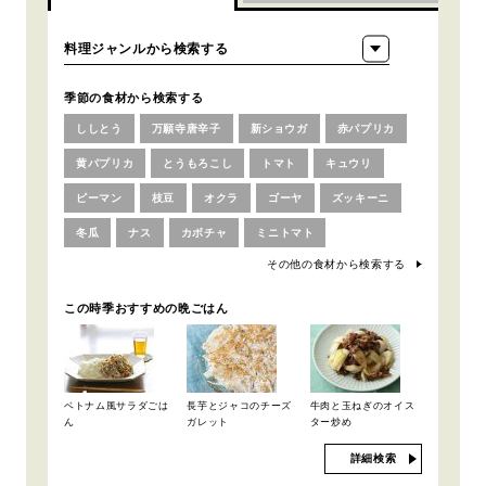
季節の食材から検索する
ししとう
万願寺唐辛子
新ショウガ
赤パプリカ
黄パプリカ
とうもろこし
トマト
キュウリ
ピーマン
枝豆
オクラ
ゴーヤ
ズッキーニ
冬瓜
ナス
カボチャ
ミニトマト
その他の食材から検索する
この時季おすすめの晩ごはん
ベトナム風サラダごは
長芋とジャコのチーズ
牛肉と玉ねぎのオイス
ん
ガレット
ター炒め
詳細検索