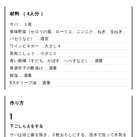
材料 （ 4人分 ）
サバ …１尾
香味野菜（セロリの葉、ローリエ、ニンニク、ねぎ、玉ねぎ、
パセリなど） …適宜
ワインビネガー …大さじ４
黒粒こしょう …小さじ１
青い柑橘（すだち、かぼす、へべすなど） …適量
青唐辛子の酢漬け …適量
粗塩 …適量
EXオリーブ油 …適量
作り方
1
下ごしらえをする
サバは頭と腸を除き、２枚おろしにする。流水で洗って水気を