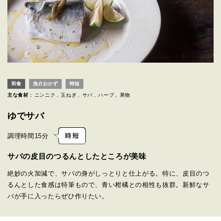
和食
魚介おかず
時短
主な食材 :
ニンニク
玉ねぎ
サバ
ハーブ
果物
ゆでサバ
調理時間
15分
サバの皮目のつるんとしたところが美味
絶妙の火加減で、サバの身がしっとりと仕上がる。特に、皮目のつ
るんとした食感は特筆もので、青い柑橘との相性も抜群。新鮮なサ
バが手に入ったらぜひ作りたい。