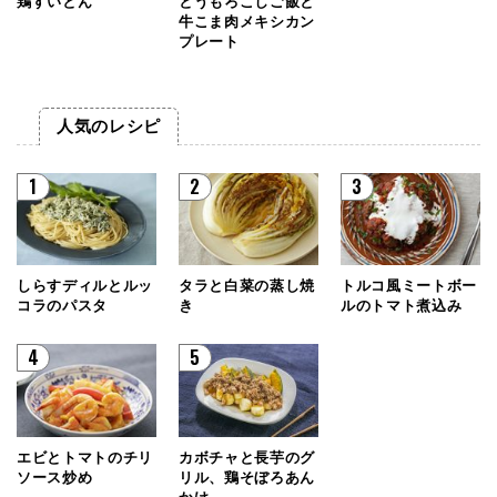
鶏すいとん
とうもろこしご飯と
牛こま肉メキシカン
プレート
人気のレシピ
1
2
3
しらすディルとルッ
タラと白菜の蒸し焼
トルコ風ミートボー
コラのパスタ
き
ルのトマト煮込み
4
5
エビとトマトのチリ
カボチャと長芋のグ
ソース炒め
リル、鶏そぼろあん