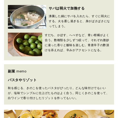
サバは弱火で加熱する
沸騰した鍋にサバを入れたら、すぐに弱火に
する。火を通し過ぎると、身がぱさぱさにな
ってしまう。
すだち、かぼす、へべすなど、青い柑橘がよく
合う。数種類を少しずつ絞って、それぞれ微妙
に違った香りと酸味を楽しむ。青唐辛子の酢漬
けを添えれば、辛みがアクセントになる。
副菜
memo
パスタやリゾット
秋を感じる、きのこを使ったパスタがぴったり。どんな味付けでもいい
が、塩味でシンプルに仕上げたものはよく合う。同じくきのこを使って、
白ワインで香り付けしたリゾットを作ってもいい。