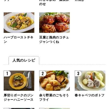
のせ
ハーブローストチキ
豆腐と挽肉のコチュ
ン
ジャンつくね
人気のレシピ
1
2
3
厚切りポークのジン
余り野菜のごちそう
春キャベツのポトフ
ジャーハニーソース
フライ