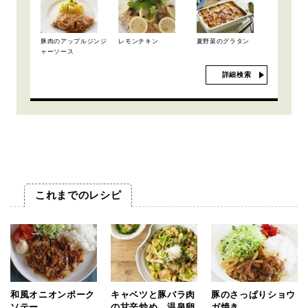
豚肉のアップルジンジ
レモンチキン
夏野菜のグラタン
ャーソース
詳細検索
これまでのレシピ
和風オニオンポーク
キャベツと豚バラ肉
豚のさっぱりショウ
ソテー
の甘辛炒め 温泉卵
ガ焼き