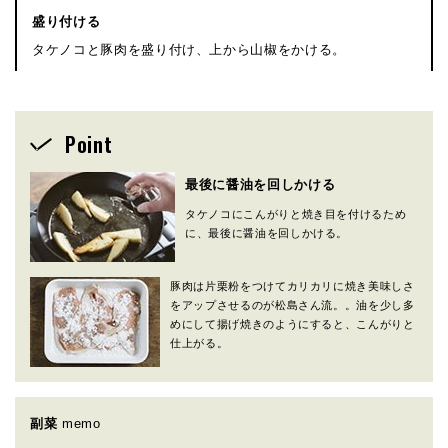
盛り付ける
タケノコと豚肉を盛り付け、上から山椒をかける。
Point
最後に醤油を回しかける
タケノコにこんがりと焼き目を付けるため
に、最後に醤油を回しかける。
豚肉は片栗粉をつけてカリカリに焼き美味しさ
をアップさせるのが松島さん流。。油を少し多
めにして揚げ焼きのようにすると、こんがりと
仕上がる。
副菜
memo