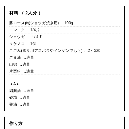
材料 （ 2人分 ）
豚ロース肉(ショウガ焼き用) …100g
ニンニク …1/4片
ショウガ …１/４片
タケノコ …1個
こごみ(飾り用アスパラやインゲンでも可) …2～3本
ごま油 …適量
山椒 …適量
片栗粉 …適量
＜A＞
紹興酒 …適量
砂糖 …適量
醤油 …適量
作り方