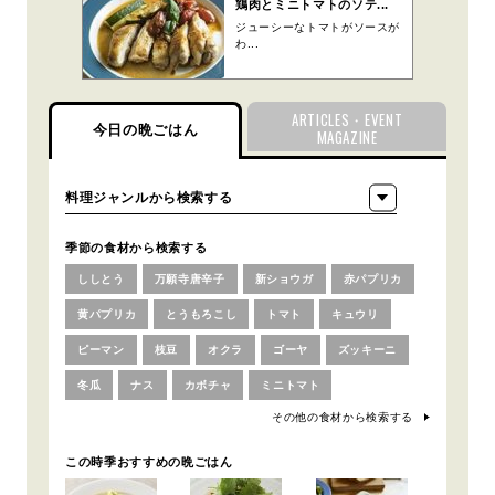
鶏肉とミニトマトのソテ...
ジューシーなトマトがソースが
わ...
ARTICLES・EVENT
今日の晩ごはん
MAGAZINE
季節の食材から検索する
ししとう
万願寺唐辛子
新ショウガ
赤パプリカ
黄パプリカ
とうもろこし
トマト
キュウリ
ピーマン
枝豆
オクラ
ゴーヤ
ズッキーニ
冬瓜
ナス
カボチャ
ミニトマト
その他の食材から検索する
この時季おすすめの晩ごはん