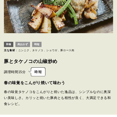
和食
肉おかず
時短
主な食材 :
ニンニク
タケノコ
ショウガ
豚ロース肉
豚とタケノコの山椒炒め
調理時間
15分
春の味覚をこんがり焼いて味わう
春の味覚タケノコをこんがりと焼いた逸品は、シンプルなのに奥深
い美味しさ。カリッと焼いた豚肉とも相性が良く、大満足できる和
食レシピ。