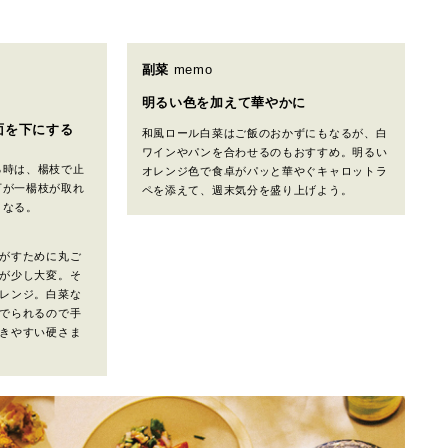
副菜
memo
明るい色を加えて華やかに
面を下にする
和風ロール白菜はご飯のおかずにもなるが、白
ワインやパンを合わせるのもおすすめ。明るい
る時は、楊枝で止
オレンジ色で食卓がパッと華やぐキャロットラ
万が一楊枝が取れ
ペを添えて、週末気分を盛り上げよう。
くなる。
がすために丸ご
が少し大変。そ
レンジ。白菜な
でられるので手
きやすい硬さま