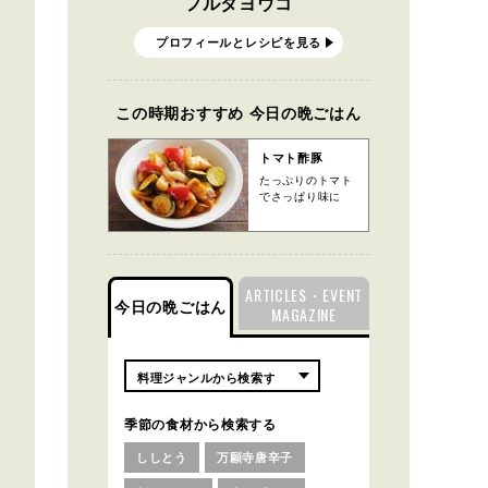
フルタヨウコ
プロフィールとレシピを見る
この時期おすすめ 今日の晩ごはん
トマト酢豚
たっぷりのトマト
でさっぱり味に
ARTICLES・EVENT
今日の晩ごはん
MAGAZINE
季節の食材から検索する
ししとう
万願寺唐辛子