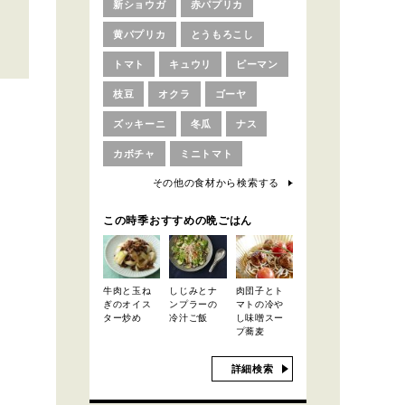
新ショウガ
赤パプリカ
黄パプリカ
とうもろこし
トマト
キュウリ
ピーマン
枝豆
オクラ
ゴーヤ
ズッキーニ
冬瓜
ナス
カボチャ
ミニトマト
その他の食材から検索する
この時季おすすめの晩ごはん
牛肉と玉ね
しじみとナ
肉団子とト
ぎのオイス
ンプラーの
マトの冷や
ター炒め
冷汁ご飯
し味噌スー
プ蕎麦
詳細検索