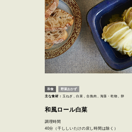
和食
野菜おかず
主な食材 :
玉ねぎ
白菜
合挽肉
海藻・乾物
卵
和風ロール白菜
調理時間
40分
（干ししいたけの戻し時間は除く）