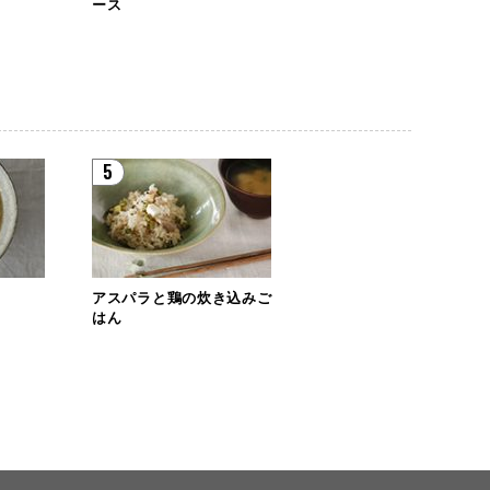
ース
5
ん
アスパラと鶏の炊き込みご
はん