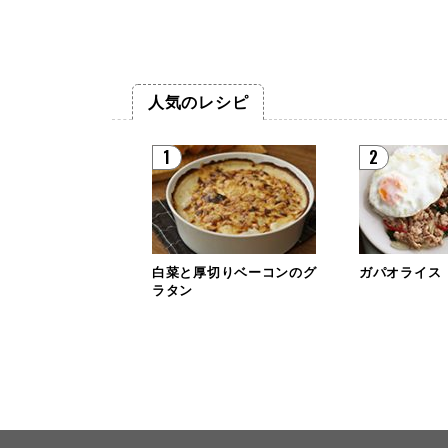
人気のレシピ
1
2
白菜と厚切りベーコンのグ
ガパオライス
ラタン