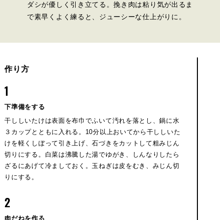
ダシが優しく引き立てる。挽き肉は粘り気が出るま
で素早くよく練ると、ジューシーな仕上がりに。
作り方
1
下準備をする
干ししいたけは表面を布巾でふいて汚れを落とし、鍋に水
３カップとともに入れる。10分以上おいてから干ししいた
けを軽くしぼって引き上げ、石づきをカットして粗みじん
切りにする。白菜は沸騰した湯でゆがき、しんなりしたら
ざるにあげて冷ましておく。玉ねぎは皮をむき、みじん切
りにする。
2
肉だねを作る