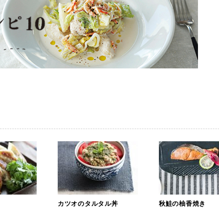
カツオのタルタル丼
秋鮭の柚香焼き