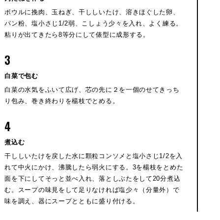
ボウルに挽肉、玉ねぎ、干ししいたけ、溶きほぐした卵、
パン粉、塩小さじ1/2弱、こしょう少々を入れ、よく練る。
粘りが出てきたら8等分にして俵型に成形する。
3
白菜で包む
白菜の水気をふいて広げ、芯の先に２を一個のせてきっち
り包み、巻き終わりを楊枝でとめる。
4
煮込む
干ししいたけを戻した水に顆粒コンソメと塩小さじ1/2を入
れて中火にかけ、沸騰したら弱火にする。3を楊枝をとめた
面を下にしてそっと並べ入れ、落としぶたをして20分煮込
む。スープの味見をして足りなければ塩少々（分量外）で
味を調え、器にスープとともに盛り付ける。