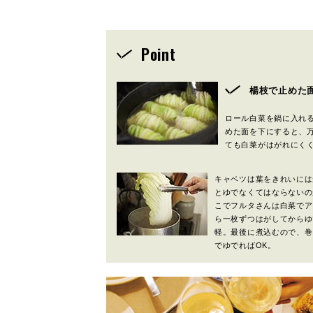
Point
楊枝で止めた
ロール白菜を鍋に入れ
めた面を下にすると、
ても白菜がはがれにく
キャベツは葉をきれいには
とゆでなくてはならないの
こでフルタさんは白菜でア
ら一枚ずつはがしてからゆ
軽。最後に煮込むので、巻
でゆでればOK。