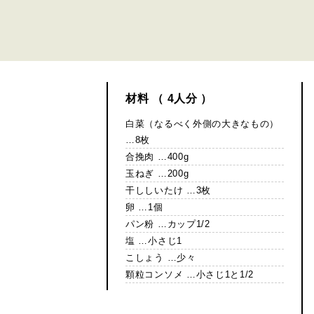
材料 （ 4人分 ）
白菜（なるべく外側の大きなもの）
…8枚
合挽肉 …400g
玉ねぎ …200g
干ししいたけ …3枚
卵 …1個
パン粉 …カップ1/2
塩 …小さじ1
こしょう …少々
顆粒コンソメ …小さじ1と1/2