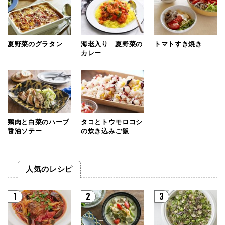
夏野菜のグラタン
海老入り 夏野菜の
トマトすき焼き
カレー
鶏肉と白菜のハーブ
タコとトウモロコシ
醤油ソテー
の炊き込みご飯
人気のレシピ
1
2
3