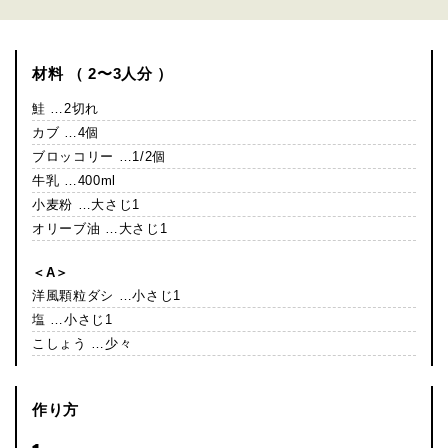
材料 （ 2〜3人分 ）
鮭 …2切れ
カブ …4個
ブロッコリー …1/2個
牛乳 …400ml
小麦粉 …大さじ1
オリーブ油 …大さじ1
＜A＞
洋風顆粒ダシ …小さじ1
塩 …小さじ1
こしょう …少々
作り方