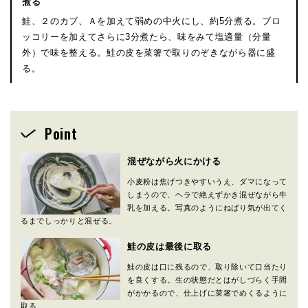
煮る
鮭、２のカブ、Ａを加えて弱めの中火にし、約5分煮る。ブロ
ッコリーを加えてさらに3分煮たら、味をみて塩適量（分量
外）で味を整える。鮭の皮を菜箸で取りのぞきながら器に盛
る。
Point
混ぜながら火にかける
小麦粉は焦げつきやすいうえ、ダマになって
しまうので、ヘラで絶えずかき混ぜながら牛
乳を加える。写真のようにねばり気が出てく
るまでしっかりと混ぜる。
鮭の皮は最後に取る
鮭の皮は口に残るので、取り除いて口当たり
を良くする。生の状態だとはがしづらく手間
がかかるので、仕上げに菜箸でめくるように
取る。