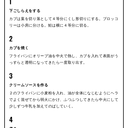
1
下ごしらえをする
カブは葉を切り落として４等分にくし形切りにする。ブロッコ
リーは小房に分ける。鮭は横に４等分に切る。
2
カブを焼く
フライパンにオリーブ油を中火で熱し、カブを入れて表面がう
っすらと透明になってきたら一度取り出す。
3
クリームソースを作る
２のフライパンに小麦粉を入れ、油が全体になじむようにヘラ
でよく混ぜてから弱火にかけ、ふつふつしてきたら中火にして
少しずつ牛乳を加えてのばしていく。
4