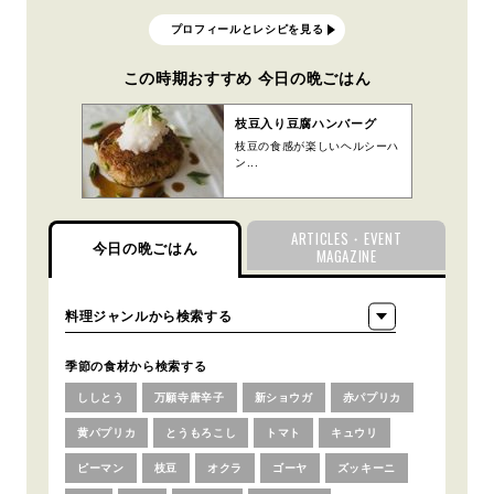
プロフィールとレシピを見る
この時期おすすめ 今日の晩ごはん
枝豆入り豆腐ハンバーグ
枝豆の食感が楽しいヘルシーハ
ン...
ARTICLES・EVENT
今日の晩ごはん
MAGAZINE
季節の食材から検索する
ししとう
万願寺唐辛子
新ショウガ
赤パプリカ
黄パプリカ
とうもろこし
トマト
キュウリ
ピーマン
枝豆
オクラ
ゴーヤ
ズッキーニ