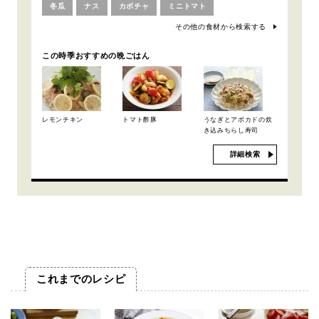
冬瓜
ナス
カボチャ
ミニトマト
その他の食材から検索する
この時季おすすめの晩ごはん
レモンチキン
トマト酢豚
うなぎとアボカドの炊
き込みちらし寿司
詳細検索
これまでのレシピ