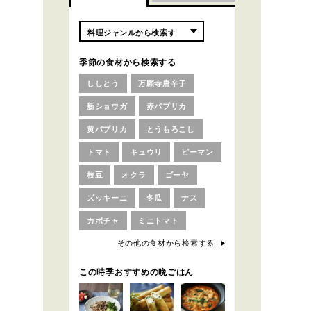
季節の食材から検索する
ししとう
万願寺唐辛子
新ショウガ
赤パプリカ
黄パプリカ
とうもろこし
トマト
キュウリ
ピーマン
枝豆
オクラ
ゴーヤ
ズッキーニ
冬瓜
ナス
カボチャ
ミニトマト
その他の食材から検索する
この時季おすすめの晩ごはん