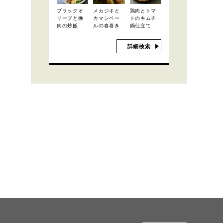
ブラックオ
メカジキと
鶏肉とトマ
リーブと挽
カマンベー
トのキムチ
肉の炒飯
ルの春巻き
鍋仕立て
詳細検索