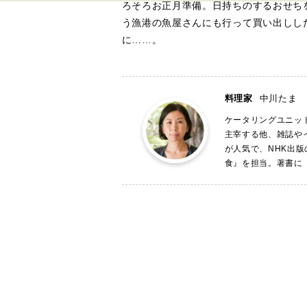
ろそろお正月準備。日持ちのするおせち
う漁港の魚屋さんにも行って買い出しし
に……。
料理家
中川たま
ケータリングユニッ
主宰する他、雑誌や
が人気で、NHK出版
食』を担当。著書に