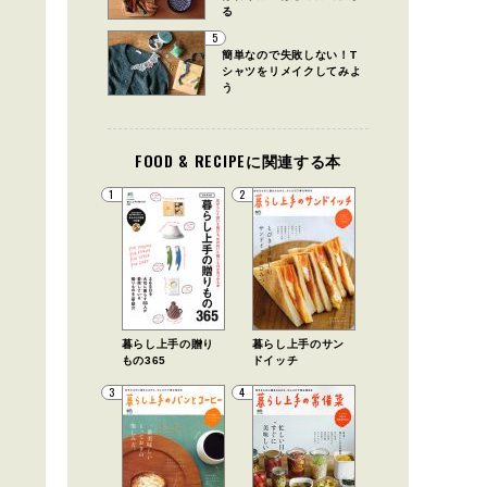
る
5
簡単なので失敗しない！T
シャツをリメイクしてみよ
う
FOOD & RECIPEに関連する本
1
2
暮らし上手の贈り
暮らし上手のサン
もの365
ドイッチ
3
4