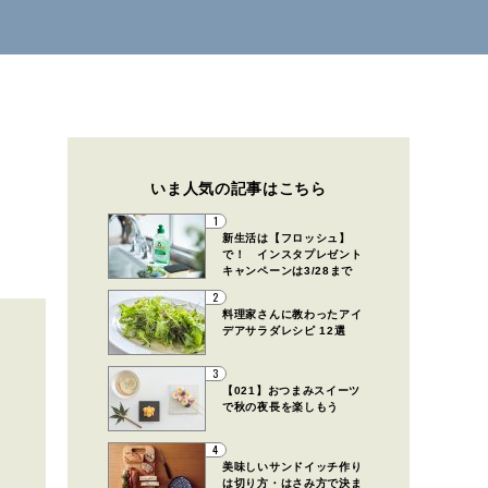
いま人気の記事はこちら
1
新生活は【フロッシュ】
で！ インスタプレゼント
キャンペーンは3/28まで
2
料理家さんに教わったアイ
デアサラダレシピ 12選
3
【021】おつまみスイーツ
で秋の夜長を楽しもう
4
美味しいサンドイッチ作り
は切り方・はさみ方で決ま