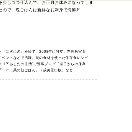
を少しづつ仕込んで。お正月お休みになってしま
たので、晩ごはんは新鮮なお刺身で海鮮丼
ト『にぎにぎ』を経て、2008年に独立。料理教室を
イベントなどで活躍。旬の食材を使った保存食レシピ
のHP“あしたの生活”で連載ブログ『逗子からの保存
『一汁二菜の朝ごはん』（成美堂出版）など