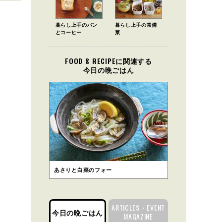
暮らし上手のパン
暮らし上手の常備
とコーヒー
菜
FOOD & RECIPEに関連する
今日の晩ごはん
あさりと白菜のフォー
ARTICLES・EVENT
今日の晩ごはん
MAGAZINE