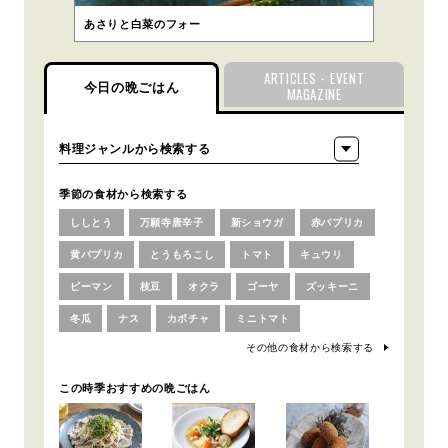
あさりと白菜のフォー
ARTICLES・EVENT
今日の晩ごはん
MAGAZINE
季節の食材から検索する
ししとう
万願寺唐辛子
新ショウガ
赤パプリカ
黄パプリカ
とうもろこし
トマト
キュウリ
ピーマン
枝豆
オクラ
ゴーヤ
ズッキーニ
冬瓜
ナス
カボチャ
ミニトマト
その他の食材から検索する
この時季おすすめの晩ごはん