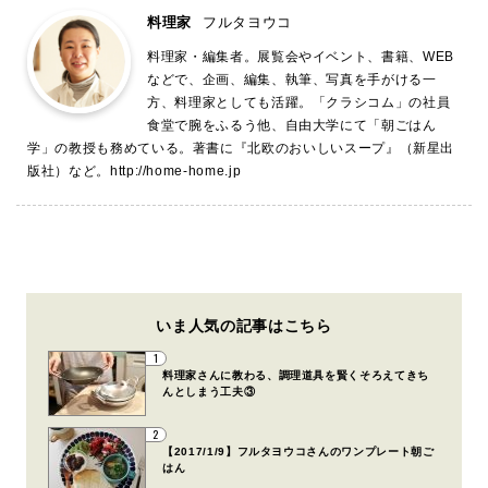
料理家
フルタヨウコ
料理家・編集者。展覧会やイベント、書籍、WEB
などで、企画、編集、執筆、写真を手がける一
方、料理家としても活躍。「クラシコム」の社員
食堂で腕をふるう他、自由大学にて「朝ごはん
学」の教授も務めている。著書に『北欧のおいしいスープ』（新星出
版社）など。
http://home-home.jp
いま人気の記事はこちら
1
料理家さんに教わる、調理道具を賢くそろえてきち
んとしまう工夫③
2
【2017/1/9】フルタヨウコさんのワンプレート朝ご
はん