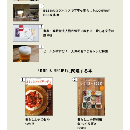
3
BESSのログハウスで丁寧な暮らしを/LOGWAY
BESS 多摩
4
書家・鳩居堂夫人熊谷恒子に教わる 愛しき文字の
贈り物
5
ビールがすすむ！ 人気のおつまみレシピ特集
FOOD & RECIPEに関連する本
1
2
暮らし上手のおや
暮らし上手特別編
つ作り
集 つくり置き
BOOK