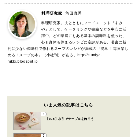
料理研究家
角田真秀
料理研究家。夫とともにフードユニット『すみ
や』として、ケータリングや書籍などを中心に活
躍中。どの家庭にもある基本の調味料を使った、
心も身体も休まるレシピに定評がある。著書に新
刊に少ない調味料で作れるスープのレシピが満載の『簡単！ 毎日楽し
める！スープの本』（小社刊）がある。
http://sumiya-
nikki.blogspot.jp
いま人気の記事はこちら
1
【025】水引でテーブルを飾ろう
2