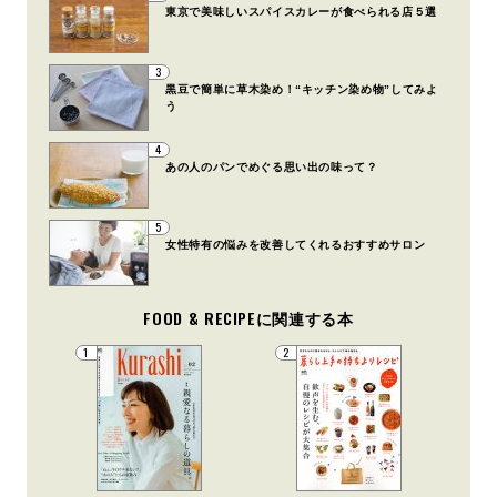
東京で美味しいスパイスカレーが食べられる店５選
3
黒豆で簡単に草木染め！“キッチン染め物”してみよ
う
4
あの人のパンでめぐる思い出の味って？
5
女性特有の悩みを改善してくれるおすすめサロン
FOOD & RECIPEに関連する本
1
2