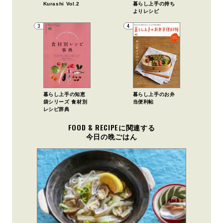
Kurashi Vol.2
暮らし上手の持ち
よりレシピ
3
4
暮らし上手の知恵
暮らし上手のお弁
袋シリーズ 食材別
当便利帖
レシピ辞典
FOOD & RECIPEに関連する
今日の晩ごはん