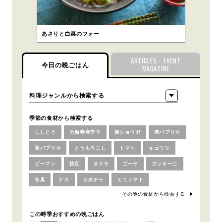
あさりと白菜のフォー
ARTICLES・EVENT
今日の晩ごはん
MAGAZINE
季節の食材から検索する
ししとう
万願寺唐辛子
新ショウガ
赤パプリカ
黄パプリカ
とうもろこし
トマト
キュウリ
ピーマン
枝豆
オクラ
ゴーヤ
ズッキーニ
冬瓜
ナス
カボチャ
ミニトマト
その他の食材から検索する
この時季おすすめの晩ごはん