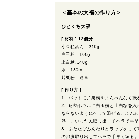
＜基本の大福の作り方＞
ひとくち大福
[ 材料 ] 12個分
小豆粒あん…240g
白玉粉…100g
上白糖…40g
水…180ml
片栗粉…適量
[ 作り方 ]
1、バットに片栗粉をまんべんなく振
2、耐熱ボウルに白玉粉と上白糖を入
ならないようにヘラで混ぜる。ふんわ
熱し、いったん取り出してヘラで手早
3、ふたたびふんわりとラップをして電
の都度取り出してヘラで手早く練る。