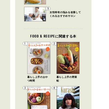
5
女性特有の悩みを改善して
くれるおすすめサロン
FOOD & RECIPEに関連する本
1
2
暮らし上手のおや
暮らし上手の野菜
つ時間
帖
3
4