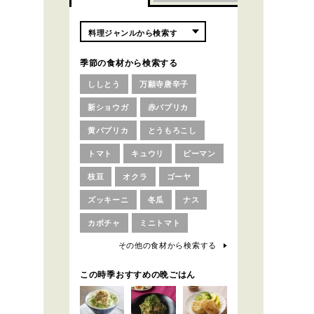
季節の食材から検索する
ししとう
万願寺唐辛子
新ショウガ
赤パプリカ
黄パプリカ
とうもろこし
トマト
キュウリ
ピーマン
枝豆
オクラ
ゴーヤ
ズッキーニ
冬瓜
ナス
カボチャ
ミニトマト
その他の食材から検索する
この時季おすすめの晩ごはん