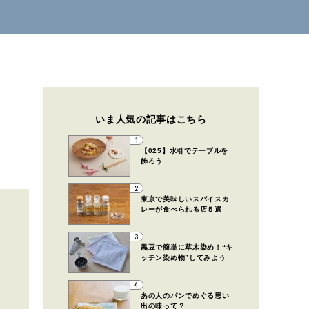
いま人気の記事はこちら
1
【025】水引でテーブルを
飾ろう
2
東京で美味しいスパイスカ
レーが食べられる店５選
3
黒豆で簡単に草木染め！“キ
ッチン染め物”してみよう
4
あの人のパンでめぐる思い
出の味って？