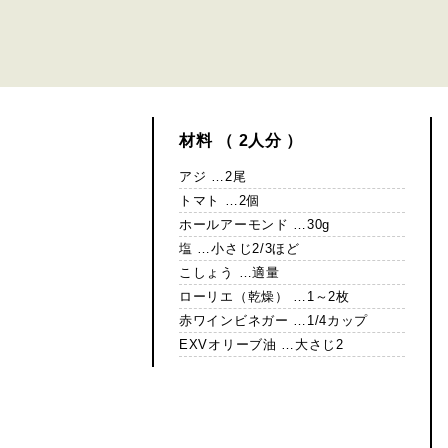
材料 （ 2人分 ）
アジ …2尾
トマト …2個
ホールアーモンド …30g
塩 …小さじ2/3ほど
こしょう …適量
ローリエ（乾燥） …1～2枚
赤ワインビネガー …1/4カップ
EXVオリーブ油 …大さじ2