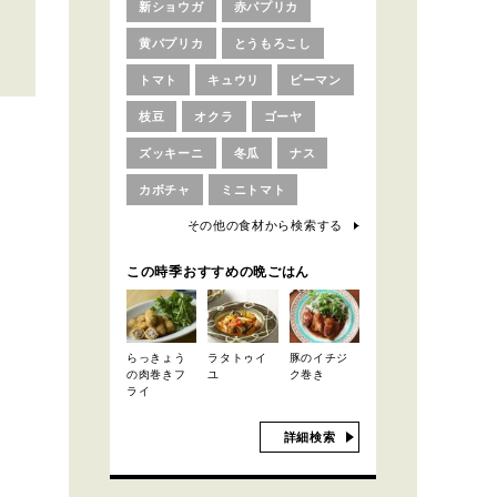
新ショウガ
赤パプリカ
黄パプリカ
とうもろこし
トマト
キュウリ
ピーマン
枝豆
オクラ
ゴーヤ
ズッキーニ
冬瓜
ナス
カボチャ
ミニトマト
その他の食材から検索する
この時季おすすめの晩ごはん
らっきょう
ラタトゥイ
豚のイチジ
の肉巻きフ
ユ
ク巻き
ライ
詳細検索