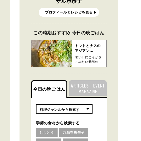
サルボ恭子
プロフィールとレシピを見る
この時期おすすめ 今日の晩ごはん
トマトとナスの
アジアン...
暑い日にこそかき
こみたい元気の...
ARTICLES・EVENT
今日の晩ごはん
MAGAZINE
季節の食材から検索する
ししとう
万願寺唐辛子