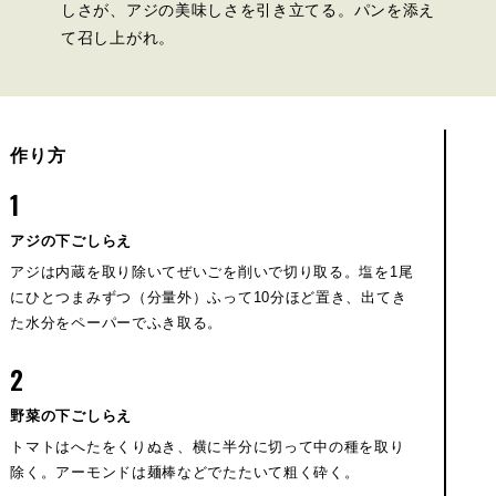
しさが、アジの美味しさを引き立てる。パンを添え
て召し上がれ。
作り方
1
アジの下ごしらえ
アジは内蔵を取り除いてぜいごを削いで切り取る。塩を1尾
にひとつまみずつ（分量外）ふって10分ほど置き、出てき
た水分をペーパーでふき取る。
2
野菜の下ごしらえ
トマトはへたをくりぬき、横に半分に切って中の種を取り
除く。アーモンドは麺棒などでたたいて粗く砕く。