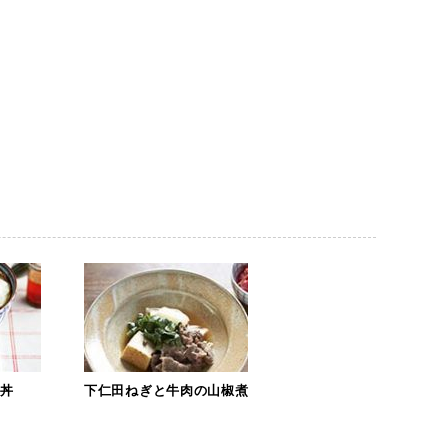
ー丼
下仁田ねぎと牛肉の山椒煮