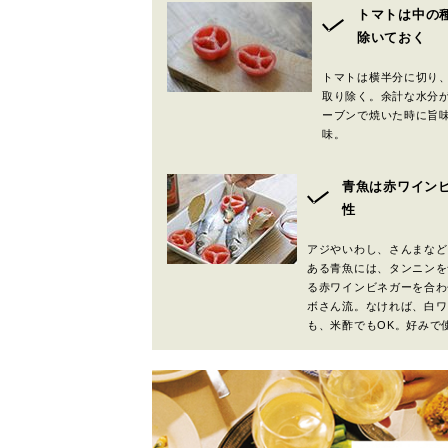
トマトは中の
除いておく
トマトは横半分に切り
取り除く。余計な水分
ーブンで焼いた時に旨
味。
青魚は赤ワイン
性
アジやいわし、さんまなど
ある青魚には、タンニンを
る赤ワインビネガーを合わ
ボさん流。なければ、白ワ
も、米酢でもOK。好みで