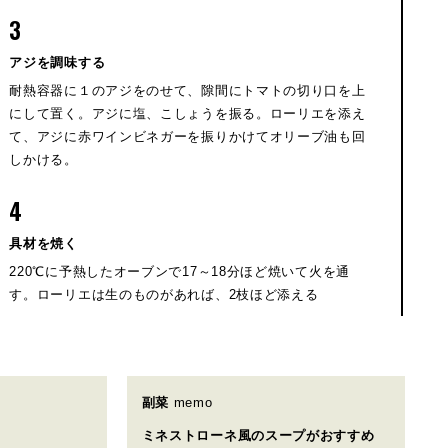
3
アジを調味する
耐熱容器に１のアジをのせて、隙間にトマトの切り口を上
にして置く。アジに塩、こしょうを振る。ローリエを添え
て、アジに赤ワインビネガーを振りかけてオリーブ油も回
しかける。
4
具材を焼く
220℃に予熱したオーブンで17～18分ほど焼いて火を通
す。ローリエは生のものがあれば、2枝ほど添える
副菜
memo
ミネストローネ風のスープがおすすめ