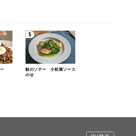
5
レー
鮭のソテー 小松菜ソース
のせ