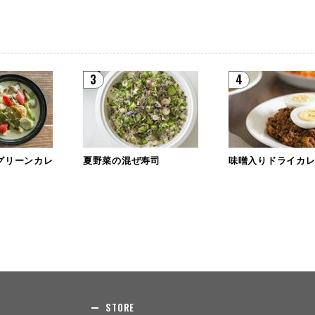
3
4
グリーンカレ
夏野菜の混ぜ寿司
味噌入りドライカ
STORE