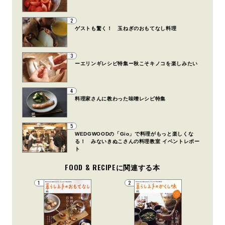
2
ゲストも驚く！ 玉ねぎのおもてなし料理
3
ーエリンギレシピ特集ー秋こそキノコを楽しみたい
4
料理家さんに教わった味噌レシピ特集
5
WEDGWOODの「Gio」で料理がもっと楽しくな
る！ みないきぬこさんの料理教室 イベントレポー
ト
FOOD & RECIPEに関連する本
1
2