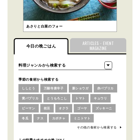
あさりと白菜のフォー
ARTICLES・EVENT
今日の晩ごはん
MAGAZINE
季節の食材から検索する
ししとう
万願寺唐辛子
新ショウガ
赤パプリカ
黄パプリカ
とうもろこし
トマト
キュウリ
ピーマン
枝豆
オクラ
ゴーヤ
ズッキーニ
冬瓜
ナス
カボチャ
ミニトマト
その他の食材から検索する
この時季おすすめの晩ごはん