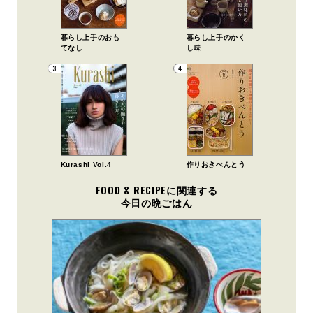
暮らし上手のおも
暮らし上手のかく
てなし
し味
3
4
Kurashi Vol.4
作りおきべんとう
FOOD & RECIPEに関連する
今日の晩ごはん