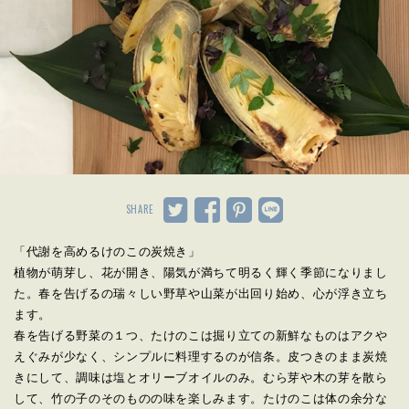
SHARE
「代謝を高めるけのこの炭焼き」
植物が萌芽し、花が開き、陽気が満ちて明るく輝く季節になりまし
た。春を告げるの瑞々しい野草や山菜が出回り始め、心が浮き立ち
ます。
春を告げる野菜の１つ、たけのこは掘り立ての新鮮なものはアクや
えぐみが少なく、シンプルに料理するのが信条。皮つきのまま炭焼
きにして、調味は塩とオリーブオイルのみ。むら芽や木の芽を散ら
して、竹の子のそのものの味を楽しみます。たけのこは体の余分な