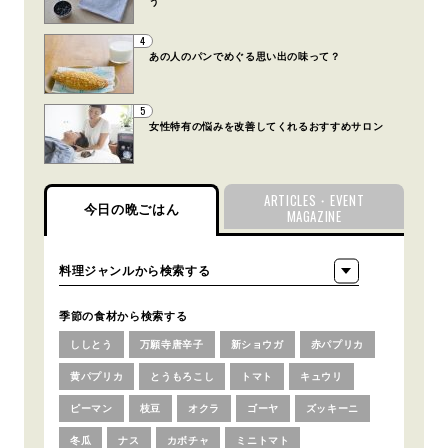
う
4
あの人のパンでめぐる思い出の味って？
5
女性特有の悩みを改善してくれるおすすめサロン
ARTICLES・EVENT
今日の晩ごはん
MAGAZINE
季節の食材から検索する
ししとう
万願寺唐辛子
新ショウガ
赤パプリカ
黄パプリカ
とうもろこし
トマト
キュウリ
ピーマン
枝豆
オクラ
ゴーヤ
ズッキーニ
冬瓜
ナス
カボチャ
ミニトマト