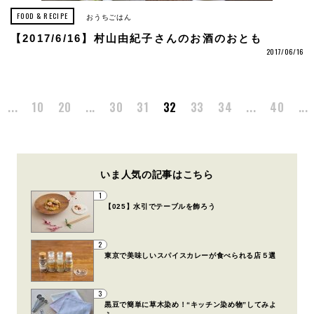
FOOD & RECIPE
おうちごはん
【2017/6/16】村山由紀子さんのお酒のおとも
2017/06/16
...
10
20
...
30
31
32
33
34
...
40
...
いま人気の記事はこちら
1
【025】水引でテーブルを飾ろう
2
東京で美味しいスパイスカレーが食べられる店５選
3
黒豆で簡単に草木染め！“キッチン染め物”してみよ