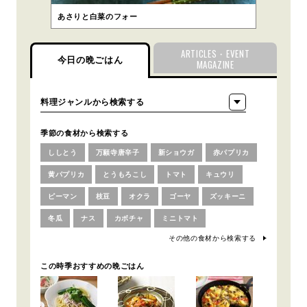
あさりと白菜のフォー
ARTICLES・EVENT
今日の晩ごはん
MAGAZINE
季節の食材から検索する
ししとう
万願寺唐辛子
新ショウガ
赤パプリカ
黄パプリカ
とうもろこし
トマト
キュウリ
ピーマン
枝豆
オクラ
ゴーヤ
ズッキーニ
冬瓜
ナス
カボチャ
ミニトマト
その他の食材から検索する
この時季おすすめの晩ごはん