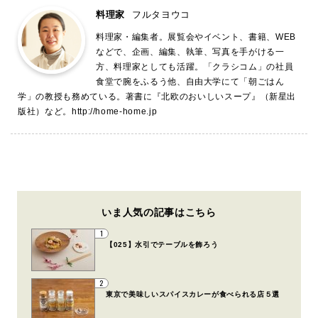
料理家
フルタヨウコ
料理家・編集者。展覧会やイベント、書籍、WEB
などで、企画、編集、執筆、写真を手がける一
方、料理家としても活躍。「クラシコム」の社員
食堂で腕をふるう他、自由大学にて「朝ごはん
学」の教授も務めている。著書に『北欧のおいしいスープ』（新星出
版社）など。
http://home-home.jp
いま人気の記事はこちら
1
【025】水引でテーブルを飾ろう
2
東京で美味しいスパイスカレーが食べられる店５選