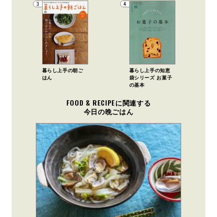
3
4
暮らし上手の朝ご
暮らし上手の知恵
はん
袋シリーズ お菓子
の基本
FOOD & RECIPEに関連する
今日の晩ごはん