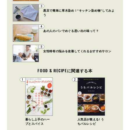
3
黒豆で簡単に草木染め！“キッチン染め物”してみよ
う
4
あの人のパンでめぐる思い出の味って？
5
女性特有の悩みを改善してくれるおすすめサロン
FOOD & RECIPEに関連する本
1
2
暮らし上手のハー
人気店が教える! う
ブとスパイス
ちバルレシピ