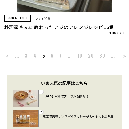
FOOD & RECIPE
レシピ特集
料理家さんに教わったアジのアレンジレシピ15選
2019/04/18
＞
＜
...
3
4
5
6
7
...
10
20
30
...
いま人気の記事はこちら
1
【025】水引でテーブルを飾ろう
2
東京で美味しいスパイスカレーが食べられる店５選