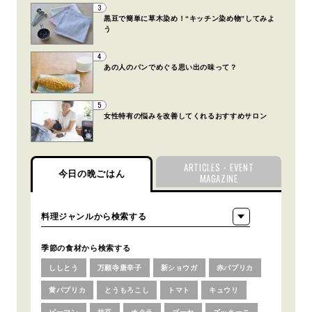
3
黒豆で簡単に草木染め！“キッチン染め物”してみよ
う
4
あの人のパンでめぐる思い出の味って？
5
女性特有の悩みを改善してくれるおすすめサロン
ARTICLES・EVENT
今日の晩ごはん
MAGAZINE
季節の食材から検索する
ししとう
万願寺唐辛子
新ショウガ
赤パプリカ
黄パプリカ
とうもろこし
トマト
キュウリ