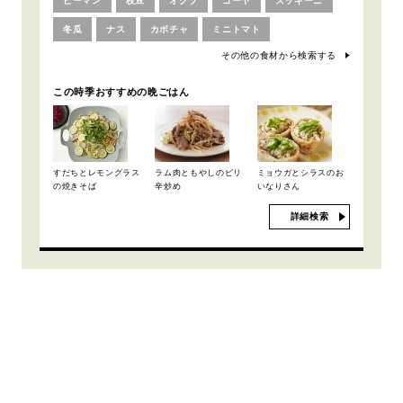
ピーマン
枝豆
オクラ
ゴーヤ
ズッキーニ
冬瓜
ナス
カボチャ
ミニトマト
その他の食材から検索する
この時季おすすめの晩ごはん
すだちとレモングラス
ラム肉ともやしのピリ
ミョウガとシラスのお
の焼きそば
辛炒め
いなりさん
詳細検索