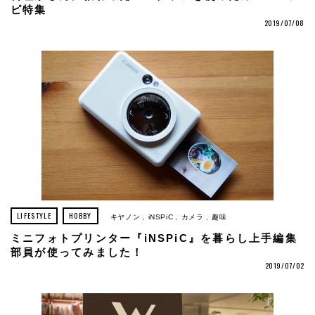
ピ特集
2019/07/08
LIFESTYLE
HOBBY
キヤノン
iNSPiC
カメラ
趣味
ミニフォトプリンター『iNSPiC』を暮らし上手編集
部員が使ってみました！
2019/07/02