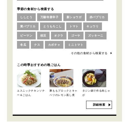
季節の食材から検索する
ししとう
万願寺唐辛子
新ショウガ
赤パプリカ
黄パプリカ
とうもろこし
トマト
キュウリ
ピーマン
枝豆
オクラ
ゴーヤ
ズッキーニ
冬瓜
ナス
カボチャ
ミニトマト
その他の食材から検索する
この時季おすすめの晩ごはん
エスニックチキンソテ
豚ももブロックとキャ
タジン鍋で作る肉じゃ
ー＆ごはん
ベツのレモン蒸し煮
が
詳細検索