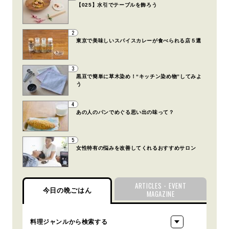
【025】水引でテーブルを飾ろう
2
東京で美味しいスパイスカレーが食べられる店５選
3
黒豆で簡単に草木染め！“キッチン染め物”してみよ
う
4
あの人のパンでめぐる思い出の味って？
5
女性特有の悩みを改善してくれるおすすめサロン
ARTICLES・EVENT
今日の晩ごはん
MAGAZINE