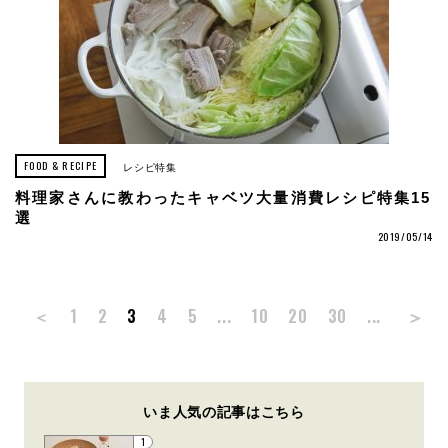
FOOD & RECIPE
レシピ特集
料理家さんに教わったキャベツ大量消費レシピ特集15
選
2019/05/14
＞
＜
1
2
3
4
5
...
10
20
30
...
いま人気の記事はこちら
1